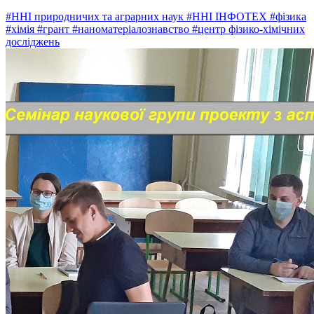
#ННІ природничих та аграрних наук
#ННІ ІНФОТЕХ
#фізика
#хімія
#грант
#наноматеріалознавство
#центр фізико-хімічних
досліджень