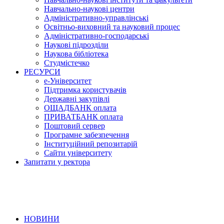
Навчально-наукові центри
Адміністративно-управлінські
Освітньо-виховний та науковий процес
Адміністративно-господарські
Наукові підрозділи
Наукова бібліотека
Студмістечко
РЕСУРСИ
е-Університет
Підтримка користувачів
Державні закупівлі
ОЩАДБАНК оплата
ПРИВАТБАНК оплата
Поштовий сервер
Програмне забезпечення
Інституційний репозитарій
Сайти університету
Запитати у ректора
НОВИНИ