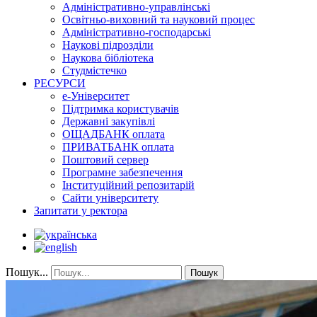
Адміністративно-управлінські
Освітньо-виховний та науковий процес
Адміністративно-господарські
Наукові підрозділи
Наукова бібліотека
Студмістечко
РЕСУРСИ
е-Університет
Підтримка користувачів
Державні закупівлі
ОЩАДБАНК оплата
ПРИВАТБАНК оплата
Поштовий сервер
Програмне забезпечення
Інституційний репозитарій
Сайти університету
Запитати у ректора
Пошук...
Пошук