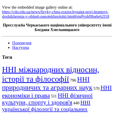
View the embedded image gallery online at:
https://cdu.edu.ua/news/fizyky-chnu-rozpochynaiut-novi-hrantovi-
doslidzhennia-v-oblasti-nanotekhnolohii.html#sigProId9ba6e62f18
Пресслужба Черкаського національного університету імені
Богдана Хмельницького
Попередня
Наступна
Теги
ННІ міжнародних відносин,
історії та філософії
ННІ
796
природничих та аграрних наук
ННІ
570
економіки і права
ННІ фізичної
511
культури, спорту і здоров'я
ННІ
440
української філології та соціальних