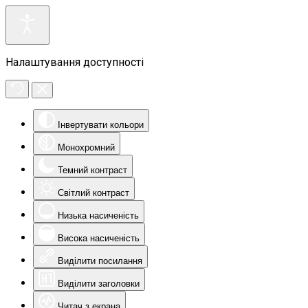
Налаштування доступності
Інвертувати кольори
Монохромний
Темний контраст
Світлий контраст
Низька насиченість
Висока насиченість
Виділити посилання
Виділити заголовки
Читач з екрана