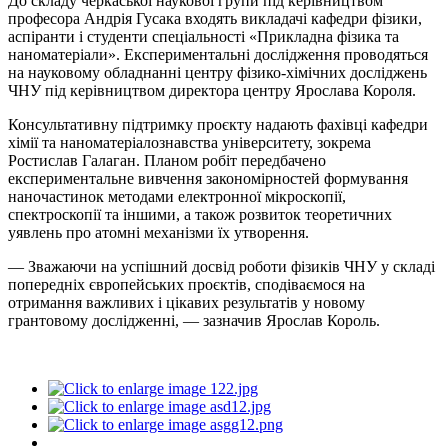
До складу черкаської наукової групи під керівництвом
професора Андрія Гусака входять викладачі кафедри фізики,
аспіранти і студенти спеціальності «Прикладна фізика та
наноматеріали». Експериментальні дослідження проводяться
на науковому обладнанні центру фізико-хімічних досліджень
ЧНУ під керівництвом директора центру Ярослава Короля.
Консультативну підтримку проєкту надають фахівці кафедри
хімії та наноматеріалознавства університету, зокрема
Ростислав Галаган. Планом робіт передбачено
експериментальне вивчення закономірностей формування
наночастинок методами електронної мікроскопії,
спектроскопії та іншими, а також розвиток теоретичних
уявлень про атомні механізми їх утворення.
— Зважаючи на успішний досвід роботи фізиків ЧНУ у складі
попередніх європейських проєктів, сподіваємося на
отримання важливих і цікавих результатів у новому
грантовому дослідженні, — зазначив Ярослав Король.