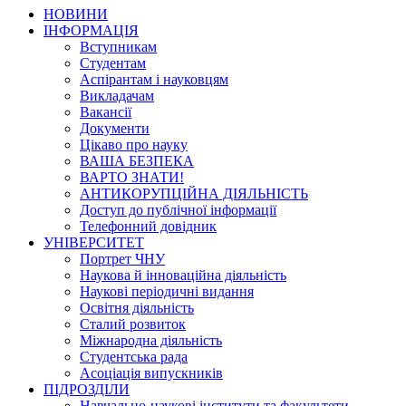
НОВИНИ
ІНФОРМАЦІЯ
Вступникам
Студентам
Аспірантам і науковцям
Викладачам
Вакансії
Документи
Цікаво про науку
ВАША БЕЗПЕКА
ВАРТО ЗНАТИ!
АНТИКОРУПЦІЙНА ДІЯЛЬНІСТЬ
Доступ до публічної інформації
Телефонний довідник
УНІВЕРСИТЕТ
Портрет ЧНУ
Наукова й інноваційна діяльність
Наукові періодичні видання
Освітня діяльність
Сталий розвиток
Міжнародна діяльність
Студентська рада
Асоціація випускників
ПІДРОЗДІЛИ
Навчально-наукові інститути та факультети