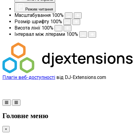
Режим читання
Масштабування
100
%
Розмір шрифту
100
%
Висота лінії
100
%
Інтервал між літерами
100
%
Плагін веб-доступності
від DJ-Extensions.com
Головне меню
×