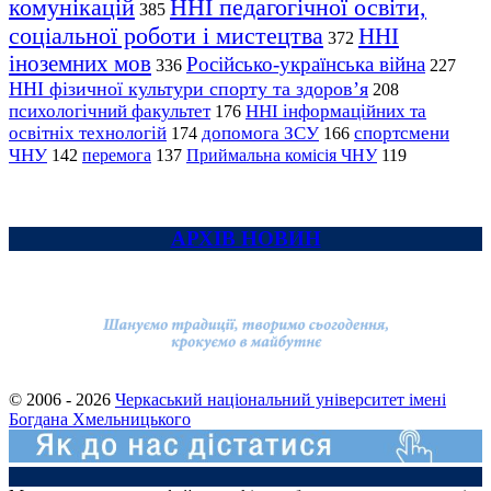
комунікацій
ННІ педагогічної освіти,
385
соціальної роботи і мистецтва
ННІ
372
іноземних мов
Російсько-українська війна
336
227
ННІ фізичної культури спорту та здоров’я
208
психологічний факультет
ННІ інформаційних та
176
освітніх технологій
допомога ЗСУ
спортсмени
174
166
ЧНУ
перемога
142
137
Приймальна комісія ЧНУ
119
АРХІВ НОВИН
© 2006 - 2026
Черкаський національний університет імені
Богдана Хмельницького