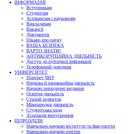
ІНФОРМАЦІЯ
Вступникам
Студентам
Аспірантам і науковцям
Викладачам
Вакансії
Документи
Цікаво про науку
ВАША БЕЗПЕКА
ВАРТО ЗНАТИ!
АНТИКОРУПЦІЙНА ДІЯЛЬНІСТЬ
Доступ до публічної інформації
Телефонний довідник
УНІВЕРСИТЕТ
Портрет ЧНУ
Наукова й інноваційна діяльність
Наукові періодичні видання
Освітня діяльність
Сталий розвиток
Міжнародна діяльність
Студентська рада
Асоціація випускників
ПІДРОЗДІЛИ
Навчально-наукові інститути та факультети
Навчально-наукові центри