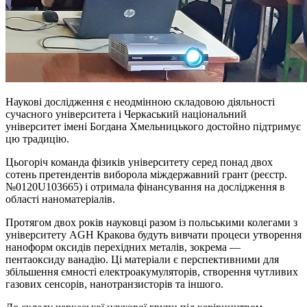
Наукові дослідження є неодмінною складовою діяльності
сучасного університета і Черкаський національний
університет імені Богдана Хмельницького достойно підтримує
цю традицію.
Цьогоріч команда фізиків університету серед понад двох
сотень претендентів виборола міждержавний грант (реєстр.
№0120U103665) і отримала фінансування на дослідження в
області наноматеріалів.
Протягом двох років науковці разом із польськими колегами з
університету AGH Кракова будуть вивчати процеси утворення
наноформ оксидів перехідних металів, зокрема —
пентаоксиду ванадію. Ці матеріали є перспективними для
збільшення ємності електроакумуляторів, створення чутливих
газових сенсорів, нанотранзисторів та іншого.