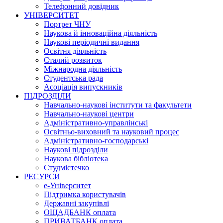
Телефонний довідник
УНІВЕРСИТЕТ
Портрет ЧНУ
Наукова й інноваційна діяльність
Наукові періодичні видання
Освітня діяльність
Сталий розвиток
Міжнародна діяльність
Студентська рада
Асоціація випускників
ПІДРОЗДІЛИ
Навчально-наукові інститути та факультети
Навчально-наукові центри
Адміністративно-управлінські
Освітньо-виховний та науковий процес
Адміністративно-господарські
Наукові підрозділи
Наукова бібліотека
Студмістечко
РЕСУРСИ
е-Університет
Підтримка користувачів
Державні закупівлі
ОЩАДБАНК оплата
ПРИВАТБАНК оплата