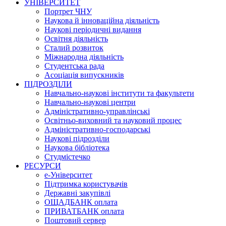
УНІВЕРСИТЕТ
Портрет ЧНУ
Наукова й інноваційна діяльність
Наукові періодичні видання
Освітня діяльність
Сталий розвиток
Міжнародна діяльність
Студентська рада
Асоціація випускників
ПІДРОЗДІЛИ
Навчально-наукові інститути та факультети
Навчально-наукові центри
Адміністративно-управлінські
Освітньо-виховний та науковий процес
Адміністративно-господарські
Наукові підрозділи
Наукова бібліотека
Студмістечко
РЕСУРСИ
е-Університет
Підтримка користувачів
Державні закупівлі
ОЩАДБАНК оплата
ПРИВАТБАНК оплата
Поштовий сервер