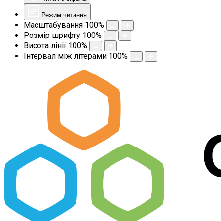
Режим читання
Масштабування
100
%
Розмір шрифту
100
%
Висота лінії
100
%
Інтервал між літерами
100
%