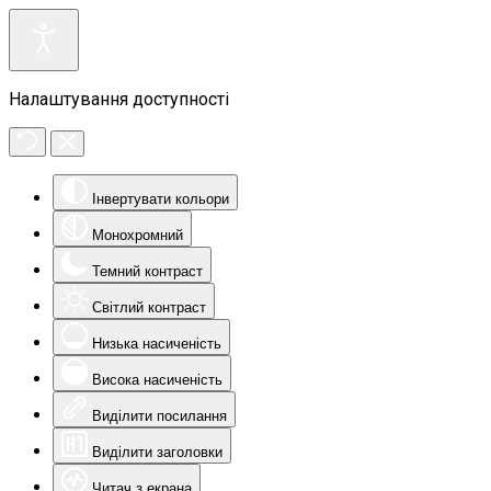
Налаштування доступності
Інвертувати кольори
Монохромний
Темний контраст
Світлий контраст
Низька насиченість
Висока насиченість
Виділити посилання
Виділити заголовки
Читач з екрана