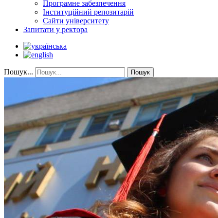
Програмне забезпечення
Інституційний репозитарій
Сайти університету
Запитати у ректора
Пошук...
Пошук