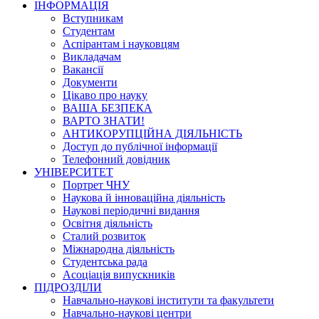
ІНФОРМАЦІЯ
Вступникам
Студентам
Аспірантам і науковцям
Викладачам
Вакансії
Документи
Цікаво про науку
ВАША БЕЗПЕКА
ВАРТО ЗНАТИ!
АНТИКОРУПЦІЙНА ДІЯЛЬНІСТЬ
Доступ до публічної інформації
Телефонний довідник
УНІВЕРСИТЕТ
Портрет ЧНУ
Наукова й інноваційна діяльність
Наукові періодичні видання
Освітня діяльність
Сталий розвиток
Міжнародна діяльність
Студентська рада
Асоціація випускників
ПІДРОЗДІЛИ
Навчально-наукові інститути та факультети
Навчально-наукові центри