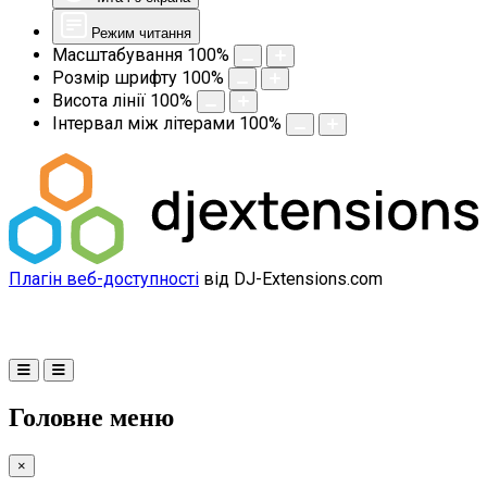
Режим читання
Масштабування
100
%
Розмір шрифту
100
%
Висота лінії
100
%
Інтервал між літерами
100
%
Плагін веб-доступності
від DJ-Extensions.com
Головне меню
×