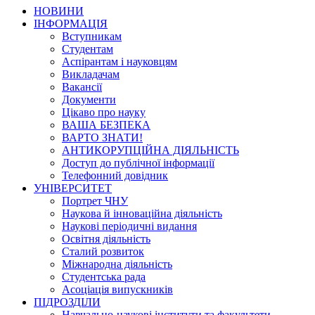
НОВИНИ
ІНФОРМАЦІЯ
Вступникам
Студентам
Аспірантам і науковцям
Викладачам
Вакансії
Документи
Цікаво про науку
ВАША БЕЗПЕКА
ВАРТО ЗНАТИ!
АНТИКОРУПЦІЙНА ДІЯЛЬНІСТЬ
Доступ до публічної інформації
Телефонний довідник
УНІВЕРСИТЕТ
Портрет ЧНУ
Наукова й інноваційна діяльність
Наукові періодичні видання
Освітня діяльність
Сталий розвиток
Міжнародна діяльність
Студентська рада
Асоціація випускників
ПІДРОЗДІЛИ
Навчально-наукові інститути та факультети