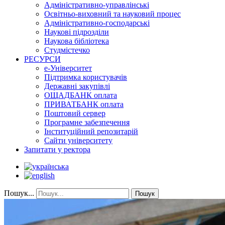
Адміністративно-управлінські
Освітньо-виховний та науковий процес
Адміністративно-господарські
Наукові підрозділи
Наукова бібліотека
Студмістечко
РЕСУРСИ
е-Університет
Підтримка користувачів
Державні закупівлі
ОЩАДБАНК оплата
ПРИВАТБАНК оплата
Поштовий сервер
Програмне забезпечення
Інституційний репозитарій
Сайти університету
Запитати у ректора
Пошук...
Пошук