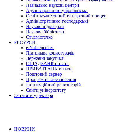
Навчально-наукові центри
Адміністративно-управлінські
Освітньо-виховний та науковий процес
Адміністративно-господарські
Наукові підрозділи
Наукова бібліотека
Студмістечко
РЕСУРСИ
е-Університет
Підтримка користувачів
Державні закупівлі
ОЩАДБАНК оплата
ПРИВАТБАНК оплата
Поштовий сервер
Програмне забезпечення
Інституційний репозитарій
Сайти університету
Запитати у ректора
НОВИНИ