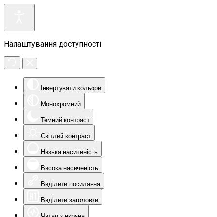
Налаштування доступності
Інвертувати кольори
Монохромний
Темний контраст
Світлий контраст
Низька насиченість
Висока насиченість
Виділити посилання
Виділити заголовки
Читач з екрана