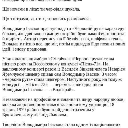
Що ночами в лісах ти чар-зілля шукала,
Що з вітрами, як птах, ти колись розмовляла.
Володимир Івасюк прагнув надати «Червоній руті» характеру
балади, але для такого жанру потрібні були лаконізм, простота
й щирість. Автор переписував її безліч разів, шліфував текст.
Вкладав у пісню все, що міг, потім відкладав її до появи нових
ідей, і знову працював.
У виконанні ансамблю «Смерічка» «Червона рута» стала
піснею року на Всесоюзному конкурсі «Пісня-71». На
заключному концерті разом із Василем Зінкевичем та Назарієм
Яремчуком шедевр співав сам Володимир Івасюк. З часом
«Червона рута» стала шлягером. Наступного року, на тому ж
конкурсі — «Пісня-72» — перемогла ще одна пісня
Володимира Івасюка — «Водограй».
Незважаючи на професійне визнання та щиру народну любов,
москва жорстоко помстилася талановитому українцю. 18
травня 1979 р. його було знайдено страченим у
Брюховецькому лісі під Львовом.
Творчість Володимира Івасюка стала одним із національних