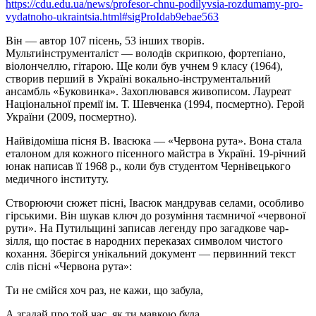
https://cdu.edu.ua/news/profesor-chnu-podilyvsia-rozdumamy-pro-
vydatnoho-ukraintsia.html#sigProIdab9ebae563
Він — автор 107 пісень, 53 інших творів.
Мультиінструменталіст — володів скрипкою, фортепіано,
віолончеллю, гітарою. Ще коли був учнем 9 класу (1964),
створив перший в Україні вокально-інструментальний
ансамбль «Буковинка». Захоплювався живописом. Лауреат
Національної премії ім. Т. Шевченка (1994, посмертно). Герой
України (2009, посмертно).
Найвідоміша пісня В. Івасюка — «Червона рута». Вона стала
еталоном для кожного пісенного майстра в Україні. 19-річний
юнак написав її 1968 р., коли був студентом Чернівецького
медичного інституту.
Створюючи сюжет пісні, Івасюк мандрував селами, особливо
гірськими. Він шукав ключ до розуміння таємничої «червоної
рути». На Путильщині записав легенду про загадкове чар-
зілля, що постає в народних переказах символом чистого
кохання. Зберігся унікальний документ — первинний текст
слів пісні «Червона рута»:
Ти не смійся хоч раз, не кажи, що забула,
А згадай про той час, як ти мавкою була.