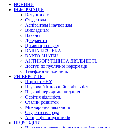
НОВИНИ
ІНФОРМАЦІЯ
Вступникам
Студентам
Аспірантам і науковцям
Викладачам
Вакансії
Документи
Цікаво про науку
ВАША БЕЗПЕКА
ВАРТО ЗНАТИ!
АНТИКОРУПЦІЙНА ДІЯЛЬНІСТЬ
Доступ до публічної інформації
Телефонний довідник
УНІВЕРСИТЕТ
Портрет ЧНУ
Наукова й інноваційна діяльність
Наукові періодичні видання
Освітня діяльність
Сталий розвиток
Міжнародна діяльність
Студентська рада
Асоціація випускників
ПІДРОЗДІЛИ
Навчально-наукові інститути та факультети