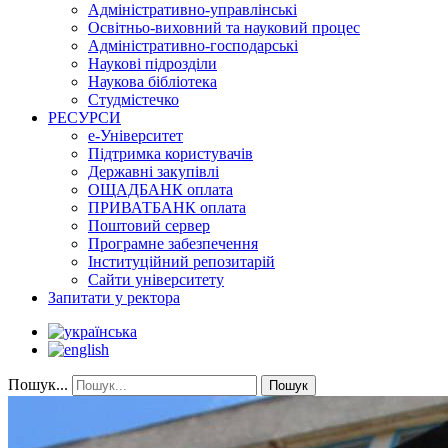
Адміністративно-управлінські
Освітньо-виховний та науковий процес
Адміністративно-господарські
Наукові підрозділи
Наукова бібліотека
Студмістечко
РЕСУРСИ
е-Університет
Підтримка користувачів
Державні закупівлі
ОЩАДБАНК оплата
ПРИВАТБАНК оплата
Поштовий сервер
Програмне забезпечення
Інституційний репозитарій
Сайти університету
Запитати у ректора
Пошук...
Пошук