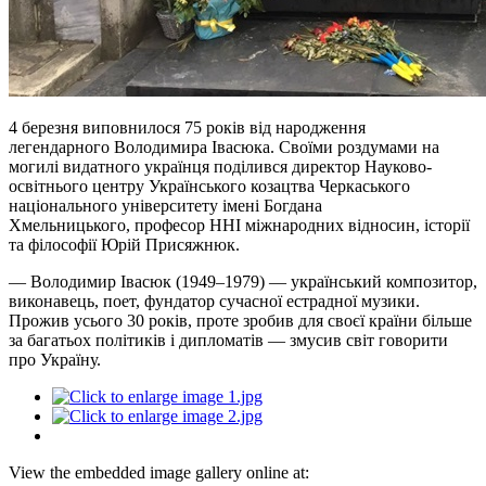
4 березня виповнилося 75 років від народження
легендарного Володимира Івасюка. Своїми роздумами на
могилі видатного українця поділився директор Науково-
освітнього центру Українського козацтва Черкаського
національного університету імені Богдана
Хмельницького, професор ННІ міжнародних відносин, історії
та філософії Юрій Присяжнюк.
— Володимир Івасюк (1949–1979) — український композитор,
виконавець, поет, фундатор сучасної естрадної музики.
Прожив усього 30 років, проте зробив для своєї країни більше
за багатьох політиків і дипломатів — змусив світ говорити
про Україну.
View the embedded image gallery online at: