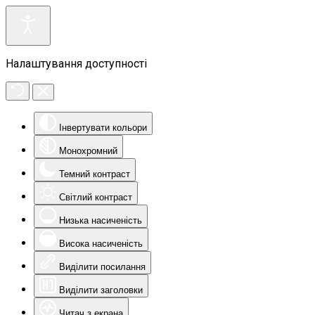
Налаштування доступності
Інвертувати кольори
Монохромний
Темний контраст
Світлий контраст
Низька насиченість
Висока насиченість
Виділити посилання
Виділити заголовки
Читач з екрана