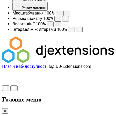
Режим читання
Масштабування
100
%
Розмір шрифту
100
%
Висота лінії
100
%
Інтервал між літерами
100
%
Плагін веб-доступності
від DJ-Extensions.com
Головне меню
×