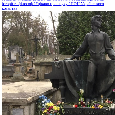
історії та філософії
#цікаво про науку
#НОЦ Українського
козацтва