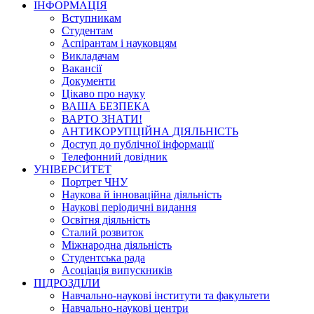
ІНФОРМАЦІЯ
Вступникам
Студентам
Аспірантам і науковцям
Викладачам
Вакансії
Документи
Цікаво про науку
ВАША БЕЗПЕКА
ВАРТО ЗНАТИ!
АНТИКОРУПЦІЙНА ДІЯЛЬНІСТЬ
Доступ до публічної інформації
Телефонний довідник
УНІВЕРСИТЕТ
Портрет ЧНУ
Наукова й інноваційна діяльність
Наукові періодичні видання
Освітня діяльність
Сталий розвиток
Міжнародна діяльність
Студентська рада
Асоціація випускників
ПІДРОЗДІЛИ
Навчально-наукові інститути та факультети
Навчально-наукові центри