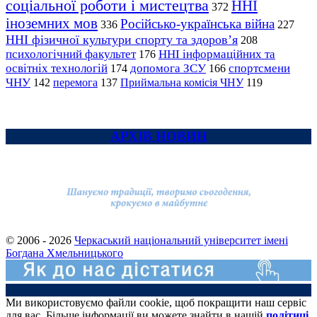
соціальної роботи і мистецтва
ННІ
372
іноземних мов
Російсько-українська війна
336
227
ННІ фізичної культури спорту та здоров’я
208
психологічний факультет
ННІ інформаційних та
176
освітніх технологій
допомога ЗСУ
спортсмени
174
166
ЧНУ
перемога
142
137
Приймальна комісія ЧНУ
119
АРХІВ НОВИН
© 2006 - 2026
Черкаський національний університет імені
Богдана Хмельницького
Ми використовуємо файли cookie, щоб покращити наш сервіс
для вас. Більше інформації ви можете знайти в нашій
політиці