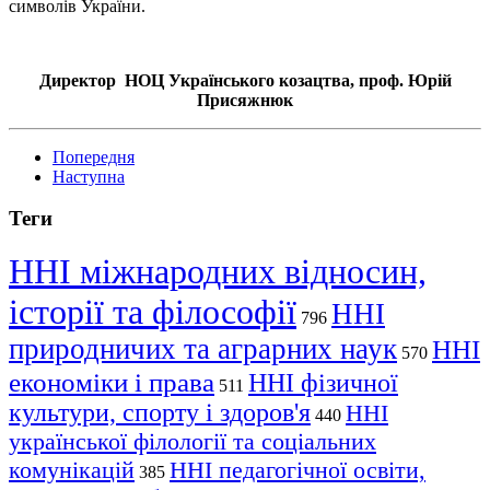
символів України.
Директор НОЦ Українського козацтва, проф. Юрій
Присяжнюк
Попередня
Наступна
Теги
ННІ міжнародних відносин,
історії та філософії
ННІ
796
природничих та аграрних наук
ННІ
570
економіки і права
ННІ фізичної
511
культури, спорту і здоров'я
ННІ
440
української філології та соціальних
комунікацій
ННІ педагогічної освіти,
385