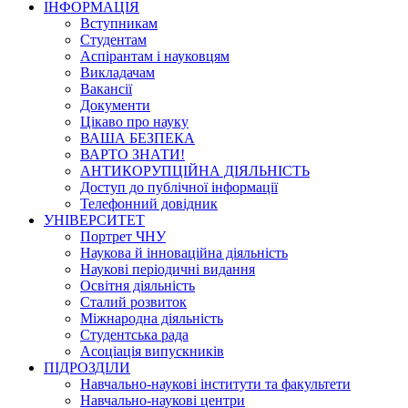
ІНФОРМАЦІЯ
Вступникам
Студентам
Аспірантам і науковцям
Викладачам
Вакансії
Документи
Цікаво про науку
ВАША БЕЗПЕКА
ВАРТО ЗНАТИ!
АНТИКОРУПЦІЙНА ДІЯЛЬНІСТЬ
Доступ до публічної інформації
Телефонний довідник
УНІВЕРСИТЕТ
Портрет ЧНУ
Наукова й інноваційна діяльність
Наукові періодичні видання
Освітня діяльність
Сталий розвиток
Міжнародна діяльність
Студентська рада
Асоціація випускників
ПІДРОЗДІЛИ
Навчально-наукові інститути та факультети
Навчально-наукові центри