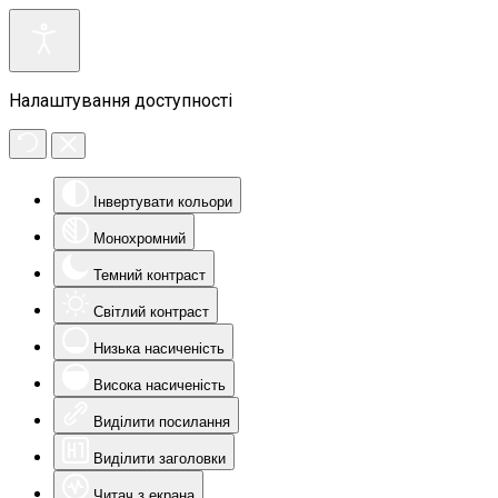
Налаштування доступності
Інвертувати кольори
Монохромний
Темний контраст
Світлий контраст
Низька насиченість
Висока насиченість
Виділити посилання
Виділити заголовки
Читач з екрана