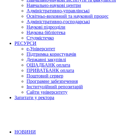
Навчально-наукові центри
Адміністративно-управлінські
Освітньо-виховний та науковий процес
Адміністративно-господарські
Наукові підрозділи
Наукова бібліотека
Студмістечко
РЕСУРСИ
е-Університет
Підтримка користувачів
Державні закупівлі
ОЩАДБАНК оплата
ПРИВАТБАНК оплата
Поштовий сервер
Програмне забезпечення
Інституційний репозитарій
Сайти університету
Запитати у ректора
НОВИНИ