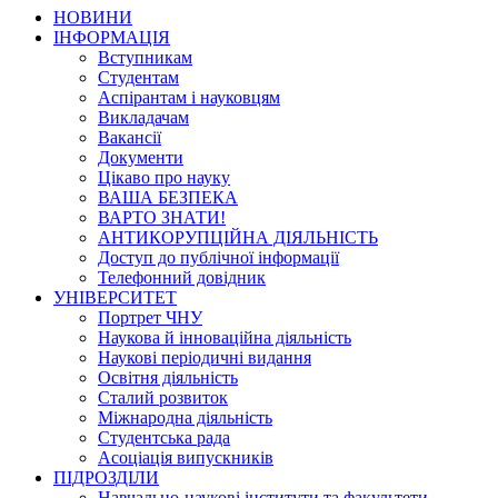
НОВИНИ
ІНФОРМАЦІЯ
Вступникам
Студентам
Аспірантам і науковцям
Викладачам
Вакансії
Документи
Цікаво про науку
ВАША БЕЗПЕКА
ВАРТО ЗНАТИ!
АНТИКОРУПЦІЙНА ДІЯЛЬНІСТЬ
Доступ до публічної інформації
Телефонний довідник
УНІВЕРСИТЕТ
Портрет ЧНУ
Наукова й інноваційна діяльність
Наукові періодичні видання
Освітня діяльність
Сталий розвиток
Міжнародна діяльність
Студентська рада
Асоціація випускників
ПІДРОЗДІЛИ
Навчально-наукові інститути та факультети