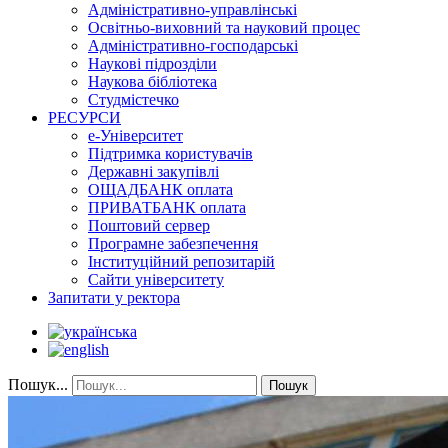
Адміністративно-управлінські
Освітньо-виховний та науковий процес
Адміністративно-господарські
Наукові підрозділи
Наукова бібліотека
Студмістечко
РЕСУРСИ
е-Університет
Підтримка користувачів
Державні закупівлі
ОЩАДБАНК оплата
ПРИВАТБАНК оплата
Поштовий сервер
Програмне забезпечення
Інституційний репозитарій
Сайти університету
Запитати у ректора
Пошук...
Пошук