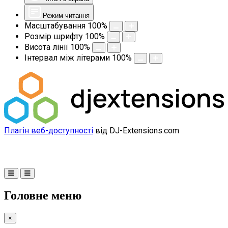
Режим читання
Масштабування
100
%
Розмір шрифту
100
%
Висота лінії
100
%
Інтервал між літерами
100
%
Плагін веб-доступності
від DJ-Extensions.com
Головне меню
×