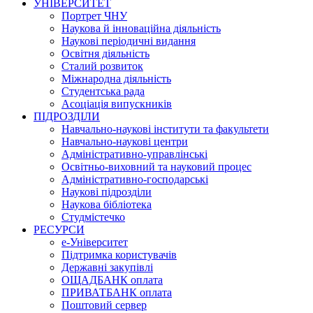
УНІВЕРСИТЕТ
Портрет ЧНУ
Наукова й інноваційна діяльність
Наукові періодичні видання
Освітня діяльність
Сталий розвиток
Міжнародна діяльність
Студентська рада
Асоціація випускників
ПІДРОЗДІЛИ
Навчально-наукові інститути та факультети
Навчально-наукові центри
Адміністративно-управлінські
Освітньо-виховний та науковий процес
Адміністративно-господарські
Наукові підрозділи
Наукова бібліотека
Студмістечко
РЕСУРСИ
е-Університет
Підтримка користувачів
Державні закупівлі
ОЩАДБАНК оплата
ПРИВАТБАНК оплата
Поштовий сервер