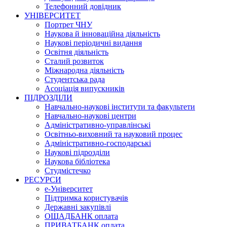
Телефонний довідник
УНІВЕРСИТЕТ
Портрет ЧНУ
Наукова й інноваційна діяльність
Наукові періодичні видання
Освітня діяльність
Сталий розвиток
Міжнародна діяльність
Студентська рада
Асоціація випускників
ПІДРОЗДІЛИ
Навчально-наукові інститути та факультети
Навчально-наукові центри
Адміністративно-управлінські
Освітньо-виховний та науковий процес
Адміністративно-господарські
Наукові підрозділи
Наукова бібліотека
Студмістечко
РЕСУРСИ
е-Університет
Підтримка користувачів
Державні закупівлі
ОЩАДБАНК оплата
ПРИВАТБАНК оплата