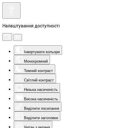
Налаштування доступності
Інвертувати кольори
Монохромний
Темний контраст
Світлий контраст
Низька насиченість
Висока насиченість
Виділити посилання
Виділити заголовки
Читач з екрана