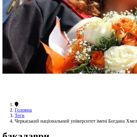
Головна
Теги
Черкаський національний університет імені Богдана Хме
бакалаври