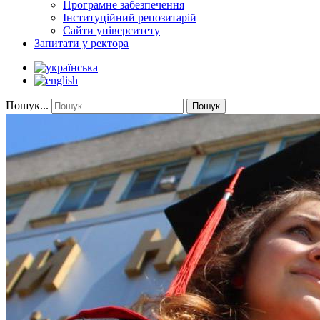
Програмне забезпечення
Інституційний репозитарій
Сайти університету
Запитати у ректора
Пошук...
Пошук