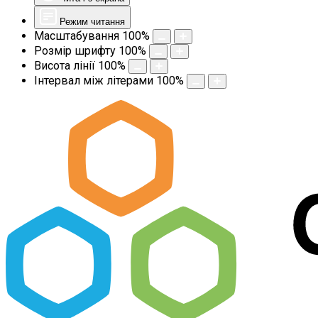
Режим читання
Масштабування
100
%
Розмір шрифту
100
%
Висота лінії
100
%
Інтервал між літерами
100
%