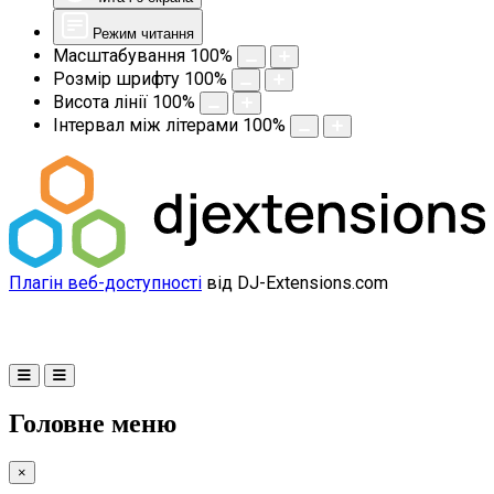
Режим читання
Масштабування
100
%
Розмір шрифту
100
%
Висота лінії
100
%
Інтервал між літерами
100
%
Плагін веб-доступності
від DJ-Extensions.com
Головне меню
×