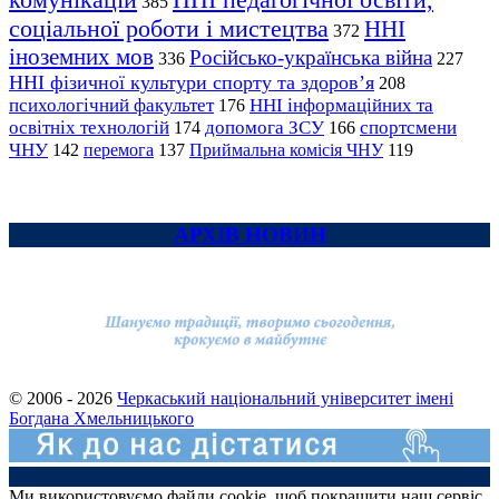
385
соціальної роботи і мистецтва
ННІ
372
іноземних мов
Російсько-українська війна
336
227
ННІ фізичної культури спорту та здоров’я
208
психологічний факультет
ННІ інформаційних та
176
освітніх технологій
допомога ЗСУ
спортсмени
174
166
ЧНУ
перемога
142
137
Приймальна комісія ЧНУ
119
АРХІВ НОВИН
© 2006 - 2026
Черкаський національний університет імені
Богдана Хмельницького
Ми використовуємо файли cookie, щоб покращити наш сервіс