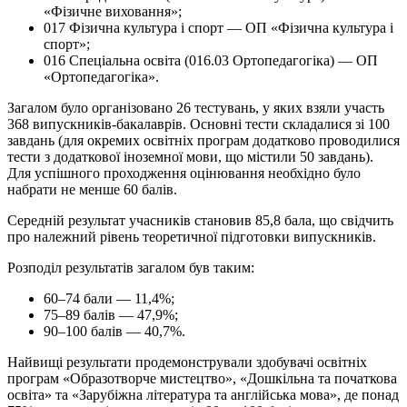
«Фізичне виховання»;
017 Фізична культура і спорт — ОП «Фізична культура і
спорт»;
016 Спеціальна освіта (016.03 Ортопедагогіка) — ОП
«Ортопедагогіка».
Загалом було організовано 26 тестувань, у яких взяли участь
368 випускників-бакалаврів. Основні тести складалися зі 100
завдань (для окремих освітніх програм додатково проводилися
тести з додаткової іноземної мови, що містили 50 завдань).
Для успішного проходження оцінювання необхідно було
набрати не менше 60 балів.
Середній результат учасників становив 85,8 бала, що свідчить
про належний рівень теоретичної підготовки випускників.
Розподіл результатів загалом був таким:
60–74 бали — 11,4%;
75–89 балів — 47,9%;
90–100 балів — 40,7%.
Найвищі результати продемонстрували здобувачі освітніх
програм «Образотворче мистецтво», «Дошкільна та початкова
освіта» та «Зарубіжна література та англійська мова», де понад