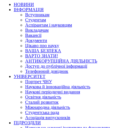
НОВИНИ
ІНФОРМАЦІЯ
Вступникам
Студентам
Аспірантам і науковцям
Викладачам
Вакансії
Документи
Цікаво про науку
ВАША БЕЗПЕКА
ВАРТО ЗНАТИ!
АНТИКОРУПЦІЙНА ДІЯЛЬНІСТЬ
Доступ до публічної інформації
Телефонний довідник
УНІВЕРСИТЕТ
Портрет ЧНУ
Наукова й інноваційна діяльність
Наукові періодичні видання
Освітня діяльність
Сталий розвиток
Міжнародна діяльність
Студентська рада
Асоціація випускників
ПІДРОЗДІЛИ
Навчально-наукові інститути та факультети