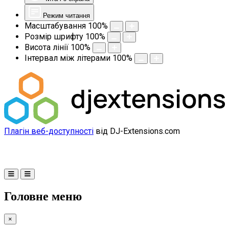
Режим читання
Масштабування
100
%
Розмір шрифту
100
%
Висота лінії
100
%
Інтервал між літерами
100
%
Плагін веб-доступності
від DJ-Extensions.com
Головне меню
×