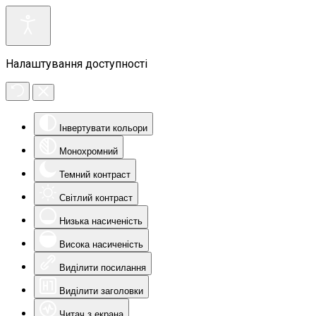
Налаштування доступності
Інвертувати кольори
Монохромний
Темний контраст
Світлий контраст
Низька насиченість
Висока насиченість
Виділити посилання
Виділити заголовки
Читач з екрана