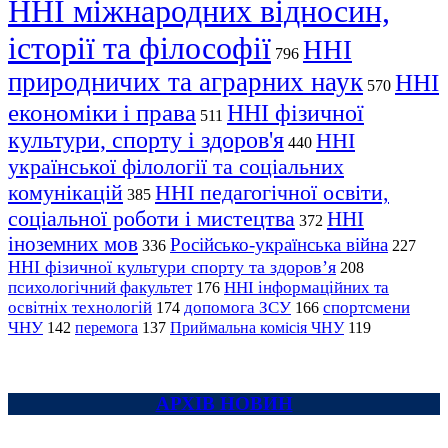
ННІ міжнародних відносин,
історії та філософії
ННІ
796
природничих та аграрних наук
ННІ
570
економіки і права
ННІ фізичної
511
культури, спорту і здоров'я
ННІ
440
української філології та соціальних
комунікацій
ННІ педагогічної освіти,
385
соціальної роботи і мистецтва
ННІ
372
іноземних мов
Російсько-українська війна
336
227
ННІ фізичної культури спорту та здоров’я
208
психологічний факультет
ННІ інформаційних та
176
освітніх технологій
допомога ЗСУ
спортсмени
174
166
ЧНУ
перемога
142
137
Приймальна комісія ЧНУ
119
АРХІВ НОВИН