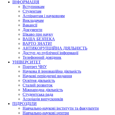
ІНФОРМАЦІЯ
Вступникам
Студентам
Аспірантам і науковцям
Викладачам
Вакансії
Документи
Цікаво про науку
ВАША БЕЗПЕКА
ВАРТО ЗНАТИ!
АНТИКОРУПЦІЙНА ДІЯЛЬНІСТЬ
Доступ до публічної інформації
Телефонний довідник
УНІВЕРСИТЕТ
Портрет ЧНУ
Наукова й інноваційна діяльність
Наукові періодичні видання
Освітня діяльність
Сталий розвиток
Міжнародна діяльність
Студентська рада
Асоціація випускників
ПІДРОЗДІЛИ
Навчально-наукові інститути та факультети
Навчально-наукові центри