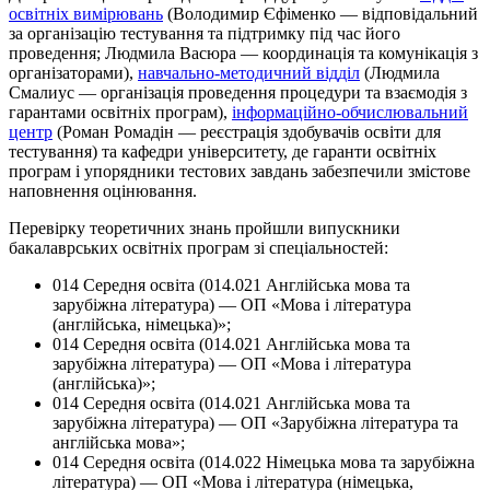
освітніх вимірювань
(Володимир Єфіменко — відповідальний
за організацію тестування та підтримку під час його
проведення; Людмила Васюра — координація та комунікація з
організаторами),
навчально-методичний відділ
(Людмила
Смалиус — організація проведення процедури та взаємодія з
гарантами освітніх програм),
інформаційно-обчислювальний
центр
(Роман Ромадін — реєстрація здобувачів освіти для
тестування) та кафедри університету, де гаранти освітніх
програм і упорядники тестових завдань забезпечили змістове
наповнення оцінювання.
Перевірку теоретичних знань пройшли випускники
бакалаврських освітніх програм зі спеціальностей:
014 Середня освіта (014.021 Англійська мова та
зарубіжна література) — ОП «Мова і література
(англійська, німецька)»;
014 Середня освіта (014.021 Англійська мова та
зарубіжна література) — ОП «Мова і література
(англійська)»;
014 Середня освіта (014.021 Англійська мова та
зарубіжна література) — ОП «Зарубіжна література та
англійська мова»;
014 Середня освіта (014.022 Німецька мова та зарубіжна
література) — ОП «Мова і література (німецька,