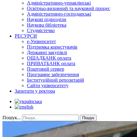
Адміністративно-управлінські
Освітньо-виховний та науковий процес
Адміністративно-господарські
Наукові підрозділи
Наукова бібліотека
Студмістечко
РЕСУРСИ
е-Університет
Підтримка користувачів
Державні закупівлі
ОЩАДБАНК оплата
ПРИВАТБАНК оплата
Поштовий сервер
Програмне забезпечення
Інституційний репозитарій
Сайти університету
Запитати у ректора
Пошук...
Пошук