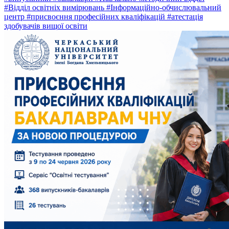
#Відділ освітніх вимірювань
#Інформаційно-обчислювальний
центр
#присвоєння професійних кваліфікацій
#атестація
здобувачів вищої освіти