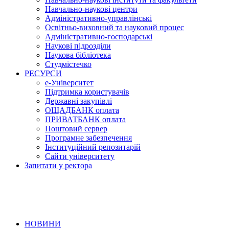
Навчально-наукові центри
Адміністративно-управлінські
Освітньо-виховний та науковий процес
Адміністративно-господарські
Наукові підрозділи
Наукова бібліотека
Студмістечко
РЕСУРСИ
е-Університет
Підтримка користувачів
Державні закупівлі
ОЩАДБАНК оплата
ПРИВАТБАНК оплата
Поштовий сервер
Програмне забезпечення
Інституційний репозитарій
Сайти університету
Запитати у ректора
НОВИНИ