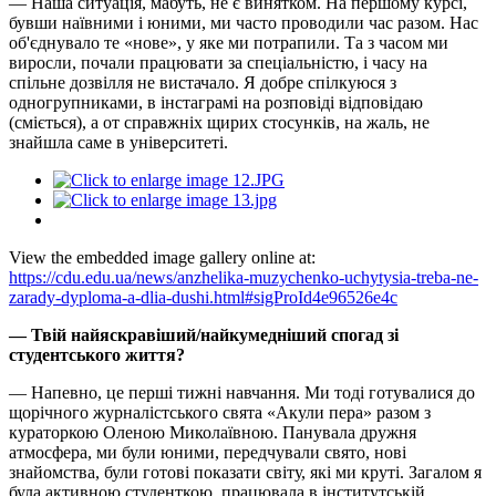
— Наша ситуація, мабуть, не є винятком. На першому курсі,
бувши наївними і юними, ми часто проводили час разом. Нас
об'єднувало те «нове», у яке ми потрапили. Та з часом ми
виросли, почали працювати за спеціальністю, і часу на
спільне дозвілля не вистачало. Я добре спілкуюся з
одногрупниками, в інстаграмі на розповіді відповідаю
(сміється), а от справжніх щирих стосунків, на жаль, не
знайшла саме в університеті.
View the embedded image gallery online at:
https://cdu.edu.ua/news/anzhelika-muzychenko-uchytysia-treba-ne-
zarady-dyploma-a-dlia-dushi.html#sigProId4e96526e4c
— Твій найяскравіший/найкумедніший спогад зі
студентського життя?
— Напевно, це перші тижні навчання. Ми тоді готувалися до
щорічного журналістського свята «Акули пера» разом з
кураторкою Оленою Миколаївною. Панувала дружня
атмосфера, ми були юними, передчували свято, нові
знайомства, були готові показати світу, які ми круті. Загалом я
була активною студенткою, працювала в інститутській