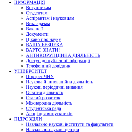
ІНФОРМАЦІЯ
Вступникам
Студентам
Аспірантам і науковцям
Викладачам
Вакансії
Документи
Цікаво про науку
ВАША БЕЗПЕКА
ВАРТО ЗНАТИ!
АНТИКОРУПЦІЙНА ДІЯЛЬНІСТЬ
Доступ до публічної інформації
Телефонний довідник
УНІВЕРСИТЕТ
Портрет ЧНУ
Наукова й інноваційна діяльність
Наукові періодичні видання
Освітня діяльність
Сталий розвиток
Міжнародна діяльність
Студентська рада
Асоціація випускників
ПІДРОЗДІЛИ
Навчально-наукові інститути та факультети
Навчально-наукові центри