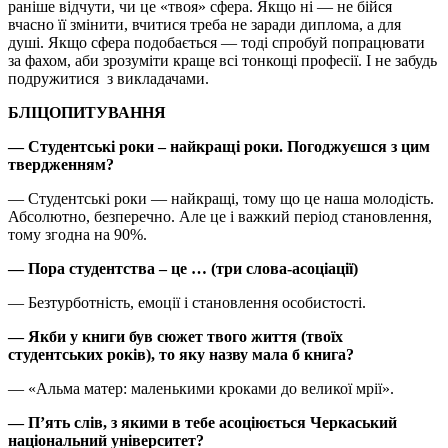
раніше відчути, чи це «твоя» сфера. Якщо ні — не бійся
вчасно її змінити, вчитися треба не заради диплома, а для
душі. Якщо сфера подобається — тоді спробуй попрацювати
за фахом, аби зрозуміти краще всі тонкощі професії. І не забудь
подружитися з викладачами.
БЛІЦОПИТУВАННЯ
— Студентські роки – найкращі роки. Погоджуєшся з цим
твердженням?
— Студентські роки — найкращі, тому що це наша молодість.
Абсолютно, безперечно. Але це і важкий період становлення,
тому згодна на 90%.
— Пора студентства – це … (три слова-асоціації)
— Безтурботність, емоції і становлення особистості.
— Якби у книги був сюжет твого життя (твоїх
студентських років), то яку назву мала б книга?
— «Альма матер: маленькими кроками до великої мрії».
— П’ять слів, з якими в тебе асоціюється Черкаський
національний університет?