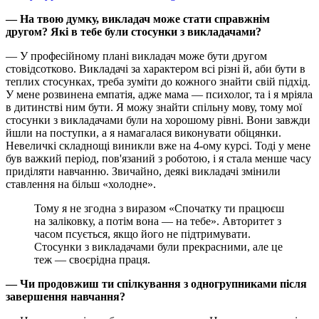
— На твою думку, викладач може стати справжнім
другом? Які в тебе були стосунки з викладачами?
— У професійному плані викладач може бути другом
стовідсотково. Викладачі за характером всі різні й, аби бути в
теплих стосунках, треба зуміти до кожного знайти свій підхід.
У мене розвинена емпатія, адже мама — психолог, та і я мріяла
в дитинстві ним бути. Я можу знайти спільну мову, тому мої
стосунки з викладачами були на хорошому рівні. Вони завжди
йшли на поступки, а я намагалася виконувати обіцянки.
Невеличкі складнощі виникли вже на 4-ому курсі. Тоді у мене
був важкий період, пов'язаний з роботою, і я стала менше часу
приділяти навчанню. Звичайно, деякі викладачі змінили
ставлення на більш «холодне».
Тому я не згодна з виразом «Спочатку ти працюєш
на заліковку, а потім вона — на тебе». Авторитет з
часом псується, якщо його не підтримувати.
Стосунки з викладачами були прекрасними, але це
теж — своєрідна праця.
— Чи продовжиш ти спілкування з одногрупниками після
завершення навчання?