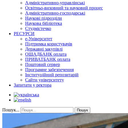
Адміністративно-управлінські
Освітньо-виховний та науковий процес
Адміністративно-господарські
Наукові підрозділи
Наукова бібліотека
Студмістечко
РЕСУРСИ
е-Університет
Підтримка користувачів
Державні закупівлі
ОЩАДБАНК оплата
ПРИВАТБАНК оплата
Поштовий сервер
Програмне забезпечення
Інституційний репозитарій
Сайти університету
Запитати у ректора
Пошук...
Пошук