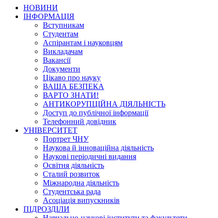
НОВИНИ
ІНФОРМАЦІЯ
Вступникам
Студентам
Аспірантам і науковцям
Викладачам
Вакансії
Документи
Цікаво про науку
ВАША БЕЗПЕКА
ВАРТО ЗНАТИ!
АНТИКОРУПЦІЙНА ДІЯЛЬНІСТЬ
Доступ до публічної інформації
Телефонний довідник
УНІВЕРСИТЕТ
Портрет ЧНУ
Наукова й інноваційна діяльність
Наукові періодичні видання
Освітня діяльність
Сталий розвиток
Міжнародна діяльність
Студентська рада
Асоціація випускників
ПІДРОЗДІЛИ
Навчально-наукові інститути та факультети