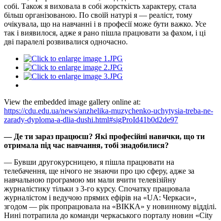
собі. Також я виховала в собі жорсткість характеру, стала
більш організованою. По своїй натурі я — реаліст, тому
очікувала, що на навчанні і в професії може бути важко. Усе
так і виявилося, адже я рано пішла працювати за фахом, і ці
дві паралелі розвивалися одночасно.
View the embedded image gallery online at:
https://cdu.edu.ua/news/anzhelika-muzychenko-uchytysia-treba-ne-
zarady-dyploma-a-dlia-dushi.html#sigProId41b0d2de97
— Де ти зараз працюєш? Які професійні навички, що ти
отримала під час навчання, тобі знадобилися?
— Бувши другокурсницею, я пішла працювати на
телебачення, ще нічого не знаючи про цю сферу, адже за
навчальною програмою ми мали вчити телевізійну
журналістику тільки з 3-го курсу. Спочатку працювала
журналістом і ведучою прямих ефірів на «UA: Черкаси»,
згодом — рік пропрацювала на «ВІККА» у новинному відділі.
Нині потрапила до команди черкаського порталу новин «City