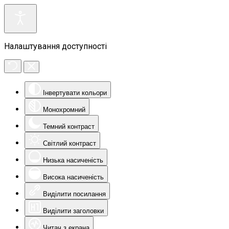
Налаштування доступності
Інвертувати кольори
Монохромний
Темний контраст
Світлий контраст
Низька насиченість
Висока насиченість
Виділити посилання
Виділити заголовки
Читач з екрана