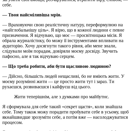
себе.
— Твоя найсміливіша мрія.
— Враховуючи свою реалістичну натуру, переформулюю на
«найглобальнішу ціль». Я вірю, що в кожної людини є певне
призначення. Я відчуваю, що моє — просвітницька місія. Я
обрала журналістику, бо можу її інструментами впливати на
аудиторію. Хочу досягнути такого рівня, аби мене знали,
слідували моїм порадам, довіряли моєму досвіду. Звучить
пафосно, але я так відчуваю серцем.
— Що треба робити, аби бути щасливою людиною?
— Дійсно, більшість людей нещасливі, бо не вміють жити. У
моєму розумінні жити — це просто жити тут і зараз. Ти
рухаєшся, розвиваєшся і кайфуєш від цього.
Жити теперішнім, але з думками про майбутнє.
Я сформувала для себе такий «секрет щастя», коли знайшла
себе. Тому також можу порадити пробувати себе в усьому, щоб
якнайшвидше зрозуміти себе, а потім вже — насолоджуватися
процесом.