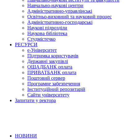
Навчально-наукові центри
Адміністративно-управлінські
Освітньо-виховний та науковий процес
Адміністративно-господарські
Наукові підрозділи
Наукова бібліотека
Студмістечко
РЕСУРСИ
е-Університет
Підтримка користувачів
Державні закупівлі
ОЩАДБАНК оплата
ПРИВАТБАНК оплата
Поштовий сервер
Програмне забезпечення
Інституційний репозитарій
Сайти університету
Запитати у ректора
НОВИНИ