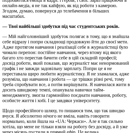
подобаються емоції в кадрі: і героїв, і свої. Зараз працюючи в
онлайн-медіа, я не так кайфую, як від роботи з камерою.
Згодом, думаю, повернуся до телебачення в більших
масштабах.
— Твої найбільші здобутки під час студентських років.
— Мій найголовніший здобуток полягає в тому, що я знайшла
себе відразу і попри складнощі продовжую йти до своєї мети.
Адже протягом навчання і реалізації себе в журналістиці було
чимало перепон: постійне навчання, через втому від якого
багато хто перестав бачити себе в цій складній професії;
досвід роботи, який показав, що журналіст має ненормований
графік і не завжди задовільну зарплату. Попри це я не
переставала щиро любити журналістику. Я не зламалася, адже
розуміла, що навчання і робота — це трішки різні речі, тому
треба спробувати все, а потім вирішувати. Я навчилася жити в
досить швидкому темпі, опанувала навички тайм-
менеджменту, змогла гармонійно поєднати навчання, роботу,
особисте життя і хобі. І це завдяки університету.
Щодо професійного шляху, то пишаюся тим, що так швидко
вчуся. Я абсолютно нічого не вміла, навіть говорити
нормально, коли йшла на «UA: Черкаси». Але я так сильно
хотіла, що мене не тільки взяли на роботу без досвіду, а й уже
через місяць пустили в прямий ефір. Це велика