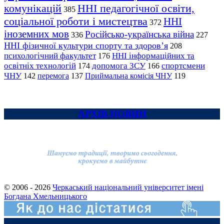
комунікацій
ННІ педагогічної освіти,
385
соціальної роботи і мистецтва
ННІ
372
іноземних мов
Російсько-українська війна
336
227
ННІ фізичної культури спорту та здоров’я
208
психологічний факультет
ННІ інформаційних та
176
освітніх технологій
допомога ЗСУ
спортсмени
174
166
ЧНУ
перемога
142
137
Приймальна комісія ЧНУ
119
АРХІВ НОВИН
© 2006 - 2026
Черкаський національний університет імені
Богдана Хмельницького