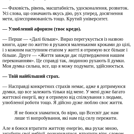
— Фаховість, рівень, масштабність, удосконалення, розвиток.
Усі слова, що означають якусь дію, рух уперед, досягнення
мети, цілеспрямованість тощо. Крутий університет.
— Улюблений афоризм (твоє кредо).
— Перше — «Далі більше». Вираз перегукується із назвою
книги, адже по життю я рухаюся маленькими кроками до цілі,
і з кожним наступним етапом у житті я отримую все більше і
більше. Друге — «Життя завжди дає підтвердження нашим
переконанням». Це справді так, людиною рухають її думки.
Моя думка сильна, все, що я можу подумати, здійснюється.
— Твій найбільший страх.
— Насправді конкретних страхів немає, адже я дотримуюся
думки, що все залежить тільки від мене. У мені дуже багато
життєвої енергії, яку я отримую від спілкування з людьми,
улюбленої роботи тощо. Я дійсно дуже люблю своє життя.
Я не боюся зламатися, бо вірю, що Всесвіт дає нам
лише ті випробування, які нам під силу пережити.
Але я боюся втратити життєву енергію, яка рухає мною,
загубити свої амбіції, розчаруватися, втратити віру, словом, —