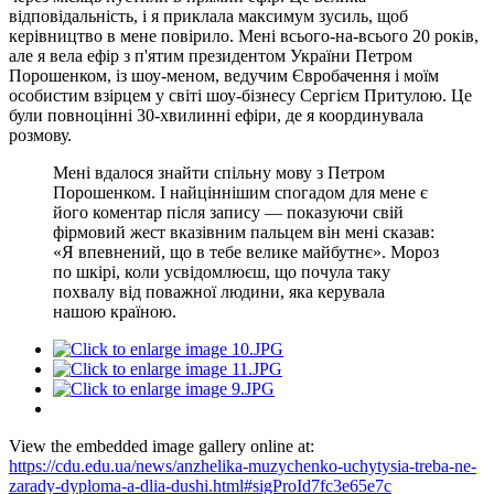
відповідальність, і я приклала максимум зусиль, щоб
керівництво в мене повірило. Мені всього-на-всього 20 років,
але я вела ефір з п'ятим президентом України Петром
Порошенком, із шоу-меном, ведучим Євробачення і моїм
особистим взірцем у світі шоу-бізнесу Сергієм Притулою. Це
були повноцінні 30-хвилинні ефіри, де я координувала
розмову.
Мені вдалося знайти спільну мову з Петром
Порошенком. І найціннішим спогадом для мене є
його коментар після запису — показуючи свій
фірмовий жест вказівним пальцем він мені сказав:
«Я впевнений, що в тебе велике майбутнє». Мороз
по шкірі, коли усвідомлюєш, що почула таку
похвалу від поважної людини, яка керувала
нашою країною.
View the embedded image gallery online at:
https://cdu.edu.ua/news/anzhelika-muzychenko-uchytysia-treba-ne-
zarady-dyploma-a-dlia-dushi.html#sigProId7fc3e65e7c