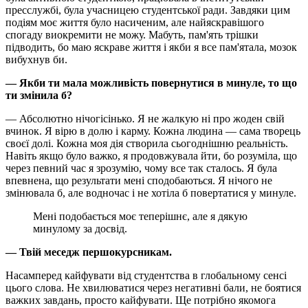
пресслужбі, була учасницею студентської ради. Завдяки цим
подіям моє життя було насиченим, але найяскравішого
спогаду виокремити не можу. Мабуть, пам'ять трішки
підводить, бо маю яскраве життя і якби я все пам'ятала, мозок
вибухнув би.
— Якби ти мала можливість повернутися в минуле, то що
ти змінила б?
— Абсолютно нічогісінько. Я не жалкую ні про жоден свій
вчинок. Я вірю в долю і карму. Кожна людина — сама творець
своєї долі. Кожна моя дія створила сьогоднішню реальність.
Навіть якщо було важко, я продовжувала йти, бо розуміла, що
через певний час я зрозумію, чому все так сталось. Я була
впевнена, що результати мені сподобаються. Я нічого не
змінювала б, але водночас і не хотіла б повертатися у минуле.
Мені подобається моє теперішнє, але я дякую
минулому за досвід.
— Твій меседж першокурсникам.
Насамперед кайфувати від студентства в глобальному сенсі
цього слова. Не хвилюватися через негативні бали, не боятися
важких завдань, просто кайфувати. Ще потрібно якомога