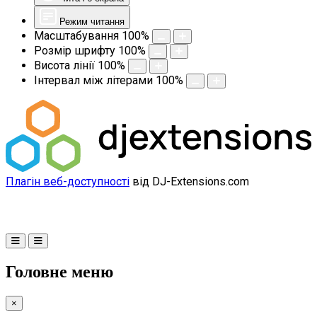
Режим читання
Масштабування
100
%
Розмір шрифту
100
%
Висота лінії
100
%
Інтервал між літерами
100
%
Плагін веб-доступності
від DJ-Extensions.com
Головне меню
×