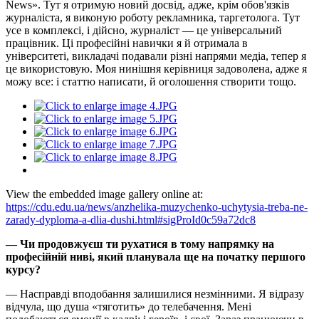
News». Тут я отримую новий досвід, адже, крім обов'язків
журналіста, я виконую роботу рекламника, таргетолога. Тут
усе в комплексі, і дійсно, журналіст — це універсальний
працівник. Ці професійні навички я й отримала в
університеті, викладачі подавали різні напрями медіа, тепер я
це використовую. Моя нинішня керівниця задоволена, адже я
можу все: і статтю написати, й оголошення створити тощо.
View the embedded image gallery online at:
https://cdu.edu.ua/news/anzhelika-muzychenko-uchytysia-treba-ne-
zarady-dyploma-a-dlia-dushi.html#sigProId0c59a72dc8
— Чи продовжуєш ти рухатися в тому напрямку на
професійній ниві, який планувала ще на початку першого
курсу?
— Насправді вподобання залишилися незмінними. Я відразу
відчула, що душа «тяготить» до телебачення. Мені