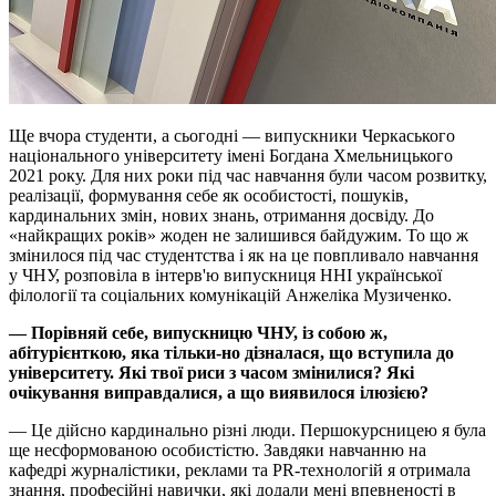
Ще вчора студенти, а сьогодні — випускники Черкаського
національного університету імені Богдана Хмельницького
2021 року. Для них роки під час навчання були часом розвитку,
реалізації, формування себе як особистості, пошуків,
кардинальних змін, нових знань, отримання досвіду. До
«найкращих років» жоден не залишився байдужим. То що ж
змінилося під час студентства і як на це повпливало навчання
у ЧНУ, розповіла в інтерв'ю випускниця ННІ української
філології та соціальних комунікацій Анжеліка Музиченко.
— Порівняй себе, випускницю ЧНУ, із собою ж,
абітурієнткою, яка тільки-но дізналася, що вступила до
університету. Які твої риси з часом змінилися? Які
очікування виправдалися, а що виявилося ілюзією?
— Це дійсно кардинально різні люди. Першокурсницею я була
ще несформованою особистістю. Завдяки навчанню на
кафедрі журналістики, реклами та PR-технологій я отримала
знання, професійні навички, які додали мені впевненості в