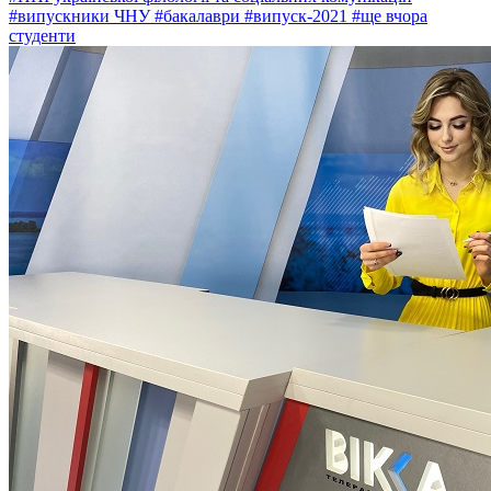
#випускники ЧНУ
#бакалаври
#випуск-2021
#ще вчора
студенти