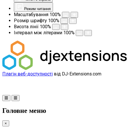
Режим читання
Масштабування
100
%
Розмір шрифту
100
%
Висота лінії
100
%
Інтервал між літерами
100
%
Плагін веб-доступності
від DJ-Extensions.com
Головне меню
×