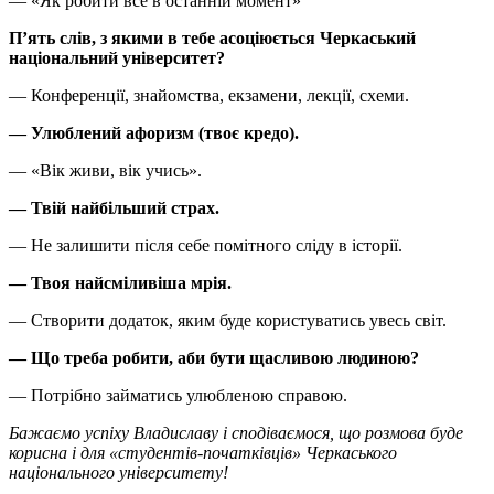
— «Як робити все в останній момент»
П’ять слів, з якими в тебе асоціюється Черкаський
національний університет?
— Конференції, знайомства, екзамени, лекції, схеми.
— Улюблений афоризм (твоє кредо).
— «Вік живи, вік учись».
— Твій найбільший страх.
— Не залишити після себе помітного сліду в історії.
— Твоя найсміливіша мрія.
— Створити додаток, яким буде користуватись увесь світ.
— Що треба робити, аби бути щасливою людиною?
— Потрібно займатись улюбленою справою.
Бажаємо успіху Владиславу і сподіваємося, що розмова буде
корисна і для «студентів-початківців» Черкаського
національного університету!