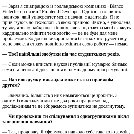
— Зараз я співпрацюю із голландською компанією «Blanco
Fintech» на позиції Frontend Developer. Однією з головних
навичок, якій університет мене навчив, є адаптація. Я не
прив'язуюсь до технології, з якою працюю. Звісно, є улюблена,
ту, яку я знаю найкраще з інших, але якщо завтра мені скажуть
кардинально змінити технологію — це не буде для мене
проблемою. Бо досвід використання багатьох інструментів у
мене вже є, а страху повністю змінити свою роботу — немає.
— Твої найбільші здобутки під час студентських років.
— Сюди можна вписати наукові публікації (сумарно близько
семи) та непогані досягнення в олімпіадному програмуванні.
— На твою думку, викладач може стати справжнім
другом?
— Звичайно. Більшість з них намагаються це зробити. З
одним із викладачів ми вже два роки працюємо над
дослідженням та не збираємось зупинятися на досягнутому.
— Чи продовжиш ти спілкування з одногрупниками після
завершення навчання?
— Так, продовжу. Я сформував навколо себе таке коло друзів,