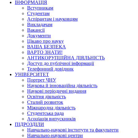
ІНФОРМАЦІЯ
Вступникам
Студентам
Аспірантам і науковцям
Викладачам
Вакансії
Документи
Цікаво про науку
ВАША БЕЗПЕКА
ВАРТО ЗНАТИ!
АНТИКОРУПЦІЙНА ДІЯЛЬНІСТЬ
Доступ до публічної інформації
Телефонний довідник
УНІВЕРСИТЕТ
Портрет ЧНУ
Наукова й інноваційна діяльність
Наукові періодичні видання
Освітня діяльність
Сталий розвиток
Міжнародна діяльність
Студентська рада
Асоціація випускників
ПІДРОЗДІЛИ
Навчально-наукові інститути та факультети
Навчально-наукові центри