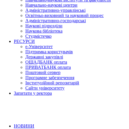
Навчально-наукові центри
Адміністративно-управлінські
Освітньо-виховний та науковий процес
Адміністративно-господарські
Наукові підрозділи
Наукова бібліотека
Студмістечко
РЕСУРСИ
е-Університет
Підтримка користувачів
Державні закупівлі
ОЩАДБАНК оплата
ПРИВАТБАНК оплата
Поштовий сервер
Програмне забезпечення
Інституційний репозитарій
Сайти університету
Запитати у ректора
НОВИНИ