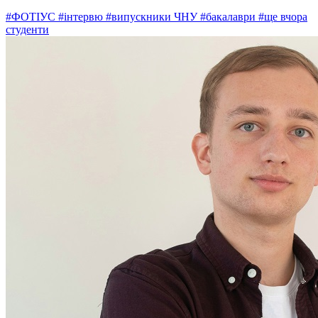
#ФОТІУС
#інтервю
#випускники ЧНУ
#бакалаври
#ще вчора
студенти