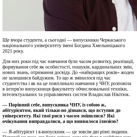
Ще вчора студенти, а сьогодні — випускники Черкаського
національного університету імені Богдана Хмельницького
2021 року.
Для них роки під час навчання були часом розвитку, реалізації,
формування себе як особистості, пошуків, кардинальних змін,
нових знань, отримання досвіду. До «найкращих років» жоден
не залишився байдужим. То що ж змінилося під час
студентства і як на це повпливало навчання у ЧНУ, розповіла
в інтерв'ю випускниця факультету обчислювальної техніки,
інтелектуальних та управляючих систем Владислав Нікітюк.
— Порівняй себе, випускника ЧНУ, із собою ж,
абітурієнтом, який тільки-но дізнався, що вступив до
університету. Які твої риси з часом змінилися? Які
очікування виправдалися, а що виявилося ілюзією?
— Я-абітурієнт і я-випускник — це зовсім дві різні людини.