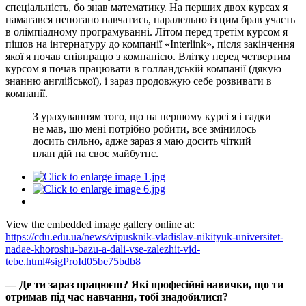
спеціальність, бо знав математику. На перших двох курсах я
намагався непогано навчатись, паралельно із цим брав участь
в олімпіадному програмуванні. Літом перед третім курсом я
пішов на інтернатуру до компанії «Interlink», після закінчення
якої я почав співпрацю з компанією. Влітку перед четвертим
курсом я почав працювати в голландській компанії (дякую
знанню англійської), і зараз продовжую себе розвивати в
компанії.
З урахуванням того, що на першому курсі я і гадки
не мав, що мені потрібно робити, все змінилось
досить сильно, адже зараз я маю досить чіткий
план дій на своє майбутнє.
View the embedded image gallery online at:
https://cdu.edu.ua/news/vipusknik-vladislav-nikityuk-universitet-
nadae-khoroshu-bazu-a-dali-vse-zalezhit-vid-
tebe.html#sigProId05be75bdb8
— Де ти зараз працюєш? Які професійні навички, що ти
отримав під час навчання, тобі знадобилися?