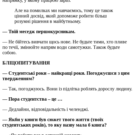
напрямку, у якому працюю зараз.
Але на помилках ми навчаємось, тому це також
цінний досвід, який допоможе робити більш
розумні рішення в майбутньому.
— Твій меседж першокурсникам.
— Не бійтесь вивчати щось нове. Не будьте тими, хто пливе
по течії, змінюйте напрям води самотужки. Також будьте
собою.
БЛІЦОПИТУВАННЯ
— Студентські роки – найкращі роки. Погоджуєшся з цим
твердженням?
— Так, погоджуюсь. Вони із підлітка роблять дорослу людину.
— Пора студентства – це …
— Дедлайни, відповідальність і челенджі.
— Якби у книги був сюжет твого життя (твоїх
студентських років), то яку назву мала б книга?