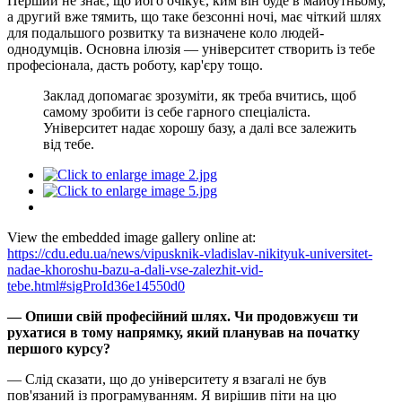
Перший не знає, що його очікує, ким він буде в майбутньому,
а другий вже тямить, що таке безсонні ночі, має чіткий шлях
для подальшого розвитку та визначене коло людей-
однодумців. Основна ілюзія — університет створить із тебе
професіонала, дасть роботу, кар'єру тощо.
Заклад допомагає зрозуміти, як треба вчитись, щоб
самому зробити із себе гарного спеціаліста.
Університет надає хорошу базу, а далі все залежить
від тебе.
View the embedded image gallery online at:
https://cdu.edu.ua/news/vipusknik-vladislav-nikityuk-universitet-
nadae-khoroshu-bazu-a-dali-vse-zalezhit-vid-
tebe.html#sigProId36e14550d0
— Опиши свій професійний шлях. Чи продовжуєш ти
рухатися в тому напрямку, який планував на початку
першого курсу?
— Слід сказати, що до університету я взагалі не був
пов'язаний із програмуванням. Я вирішив піти на цю