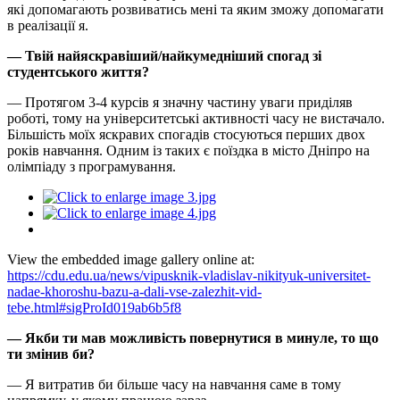
які допомагають розвиватись мені та яким зможу допомагати
в реалізації я.
— Твій найяскравіший/найкумедніший спогад зі
студентського життя?
— Протягом 3-4 курсів я значну частину уваги приділяв
роботі, тому на університетські активності часу не вистачало.
Більшість моїх яскравих спогадів стосуються перших двох
років навчання. Одним із таких є поїздка в місто Дніпро на
олімпіаду з програмування.
View the embedded image gallery online at:
https://cdu.edu.ua/news/vipusknik-vladislav-nikityuk-universitet-
nadae-khoroshu-bazu-a-dali-vse-zalezhit-vid-
tebe.html#sigProId019ab6b5f8
— Якби ти мав можливість повернутися в минуле, то що
ти змінив би?
— Я витратив би більше часу на навчання саме в тому