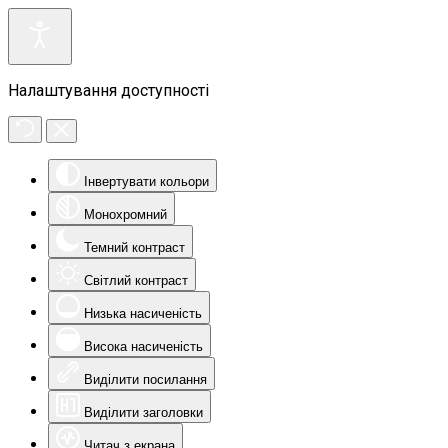
Налаштування доступності
Інвертувати кольори
Монохромний
Темний контраст
Світлий контраст
Низька насиченість
Висока насиченість
Виділити посилання
Виділити заголовки
Читач з екрана