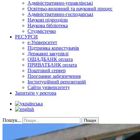
Адміністративно-управлінські
Освітньо-виховний та науковий процес
Адміністративно-господарські
Наукові підрозділи
Наукова бібліотека
Студмістечко
РЕСУРСИ
е-Університет
Підтримка користувачів
Державні закупівлі
ОЩАДБАНК оплата
ПРИВАТБАНК оплата
Поштовий сервер
Програмне забезпечення
Інституційний репозитарій
Сайти університету
Запитати у ректора
Пошук...
Пошук