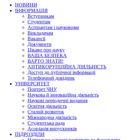
НОВИНИ
ІНФОРМАЦІЯ
Вступникам
Студентам
Аспірантам і науковцям
Викладачам
Вакансії
Документи
Цікаво про науку
ВАША БЕЗПЕКА
ВАРТО ЗНАТИ!
АНТИКОРУПЦІЙНА ДІЯЛЬНІСТЬ
Доступ до публічної інформації
Телефонний довідник
УНІВЕРСИТЕТ
Портрет ЧНУ
Наукова й інноваційна діяльність
Наукові періодичні видання
Освітня діяльність
Сталий розвиток
Міжнародна діяльність
Студентська рада
Асоціація випускників
ПІДРОЗДІЛИ
Навчально-наукові інститути та факультети