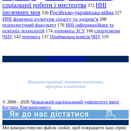
соціальної роботи і мистецтва
ННІ
372
іноземних мов
Російсько-українська війна
336
227
ННІ фізичної культури спорту та здоров’я
208
психологічний факультет
ННІ інформаційних та
176
освітніх технологій
допомога ЗСУ
спортсмени
174
166
ЧНУ
перемога
142
137
Приймальна комісія ЧНУ
119
АРХІВ НОВИН
© 2006 - 2026
Черкаський національний університет імені
Богдана Хмельницького
Ми використовуємо файли cookie, щоб покращити наш сервіс