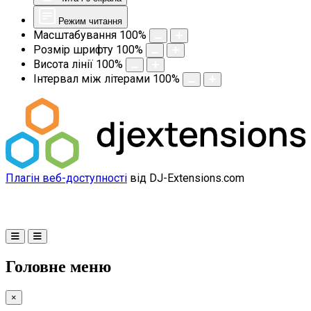
Режим читання
Масштабування
100
%
Розмір шрифту
100
%
Висота лінії
100
%
Інтервал між літерами
100
%
Плагін веб-доступності
від DJ-Extensions.com
Головне меню
×