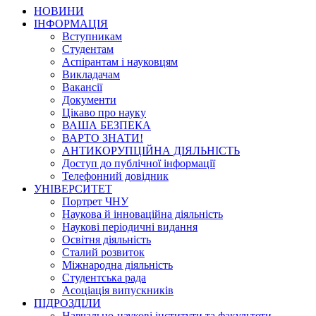
НОВИНИ
ІНФОРМАЦІЯ
Вступникам
Студентам
Аспірантам і науковцям
Викладачам
Вакансії
Документи
Цікаво про науку
ВАША БЕЗПЕКА
ВАРТО ЗНАТИ!
АНТИКОРУПЦІЙНА ДІЯЛЬНІСТЬ
Доступ до публічної інформації
Телефонний довідник
УНІВЕРСИТЕТ
Портрет ЧНУ
Наукова й інноваційна діяльність
Наукові періодичні видання
Освітня діяльність
Сталий розвиток
Міжнародна діяльність
Студентська рада
Асоціація випускників
ПІДРОЗДІЛИ
Навчально-наукові інститути та факультети