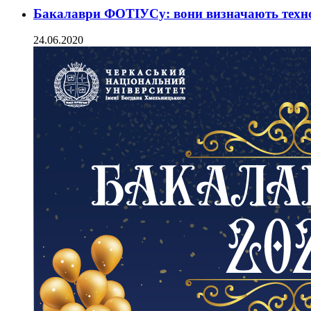
Бакалаври ФОТІУСу: вони визначають техно
24.06.2020