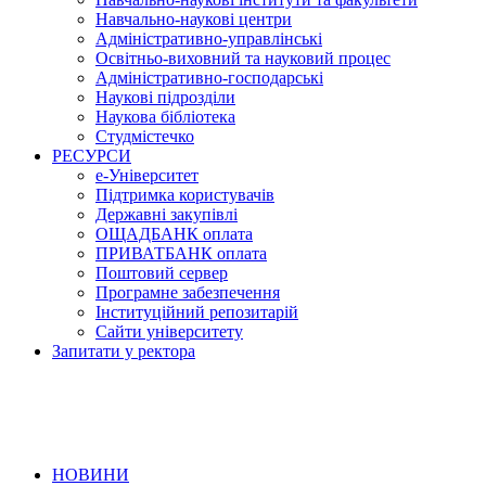
Навчально-наукові центри
Адміністративно-управлінські
Освітньо-виховний та науковий процес
Адміністративно-господарські
Наукові підрозділи
Наукова бібліотека
Студмістечко
РЕСУРСИ
е-Університет
Підтримка користувачів
Державні закупівлі
ОЩАДБАНК оплата
ПРИВАТБАНК оплата
Поштовий сервер
Програмне забезпечення
Інституційний репозитарій
Сайти університету
Запитати у ректора
НОВИНИ