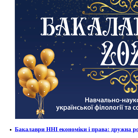
Бакалаври ННІ економіки і права: дружна р