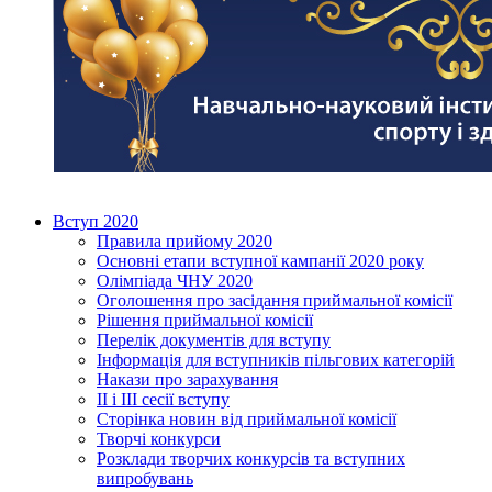
Вступ 2020
Правила прийому 2020
Основні етапи вступної кампанії 2020 року
Олімпіада ЧНУ 2020
Оголошення про засідання приймальної комісії
Рішення приймальної комісії
Перелік документів для вступу
Інформація для вступників пільгових категорій
Накази про зарахування
ІІ і ІІІ сесії вступу
Сторінка новин від приймальної комісії
Творчі конкурси
Розклади творчих конкурсів та вступних
випробувань