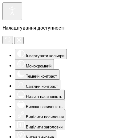
Налаштування доступності
Інвертувати кольори
Монохромний
Темний контраст
Світлий контраст
Низька насиченість
Висока насиченість
Виділити посилання
Виділити заголовки
Читач з екрана