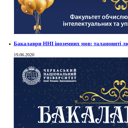
Бакалаври ННІ іноземних мов: талановиті лю
19.06.2020