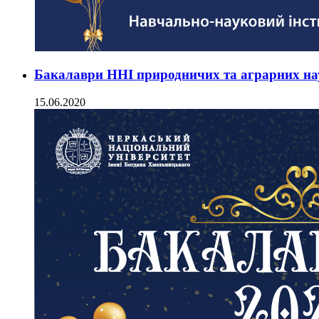
Бакалаври ННІ природничих та аграрних на
15.06.2020