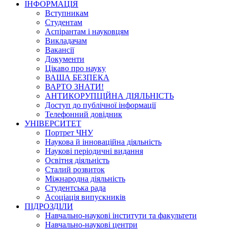
ІНФОРМАЦІЯ
Вступникам
Студентам
Аспірантам і науковцям
Викладачам
Вакансії
Документи
Цікаво про науку
ВАША БЕЗПЕКА
ВАРТО ЗНАТИ!
АНТИКОРУПЦІЙНА ДІЯЛЬНІСТЬ
Доступ до публічної інформації
Телефонний довідник
УНІВЕРСИТЕТ
Портрет ЧНУ
Наукова й інноваційна діяльність
Наукові періодичні видання
Освітня діяльність
Сталий розвиток
Міжнародна діяльність
Студентська рада
Асоціація випускників
ПІДРОЗДІЛИ
Навчально-наукові інститути та факультети
Навчально-наукові центри