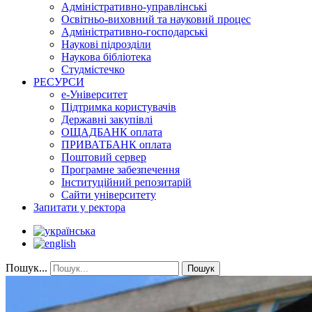
Адміністративно-управлінські
Освітньо-виховний та науковий процес
Адміністративно-господарські
Наукові підрозділи
Наукова бібліотека
Студмістечко
РЕСУРСИ
е-Університет
Підтримка користувачів
Державні закупівлі
ОЩАДБАНК оплата
ПРИВАТБАНК оплата
Поштовий сервер
Програмне забезпечення
Інституційний репозитарій
Сайти університету
Запитати у ректора
Пошук...
Пошук