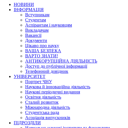
НОВИНИ
ІНФОРМАЦІЯ
Вступникам
Студентам
Аспірантам і науковцям
Викладачам
Вакансії
Документи
Цікаво про науку
ВАША БЕЗПЕКА
ВАРТО ЗНАТИ!
АНТИКОРУПЦІЙНА ДІЯЛЬНІСТЬ
Доступ до публічної інформації
Телефонний довідник
УНІВЕРСИТЕТ
Портрет ЧНУ
Наукова й інноваційна діяльність
Наукові періодичні видання
Освітня діяльність
Сталий розвиток
Міжнародна діяльність
Студентська рада
Асоціація випускників
ПІДРОЗДІЛИ
Навчально-наукові інститути та факультети