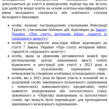
допускаються до участі в конкурсному відборі під час вступу
для здобуття вищої освіти на основі освітньо-кваліфікаційного
рівня молодшого спеціаліста або освітнього ступеня
молодшого бакалавра:
особи, визнані постраждалими учасниками Революції
Гідності, учасниками бойових дій, відповідно до
Закону
України «Про статус ветеранів війни, гарантії їх
соціального захисту»
;
особи з інвалідністю внаслідок війни відповідно до
статті 7 Закону України «Про статус ветеранів війни,
гарантії їх соціального захисту»;
особи, яким за рішенням регламентної комісії при
регіональному центрі оцінювання якості освіти
відмовлено в реєстрації для участі у 2021 році в
зовнішньому незалежному оцінюванні через
неможливість створення особливих (спеціальних) умов;
особи, які у 2021 році не брали участь в основній чи в
додатковій сесіях зовнішнього незалежного оцінювання
з певного(их) навчального(их) предмета(ів) через
наявність захворювання або патологічного стану,
зазначеного в «Переліку захворювань та патологічних
станів, що можуть бути перешкодою для проходження
зовнішнього незалежного оцінювання».