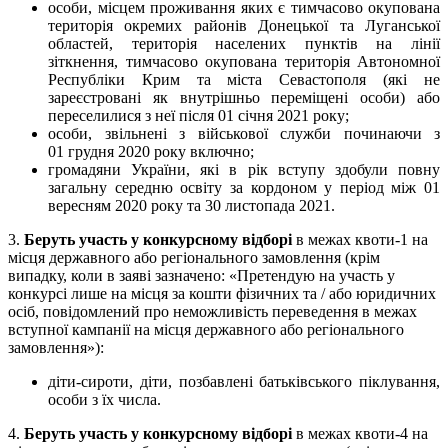
особи, місцем проживання яких є тимчасово окупована
територія окремих районів Донецької та Луганської
областей, територія населених пунктів на лінії
зіткнення, тимчасово окупована територія Автономної
Республіки Крим та міста Севастополя (які не
зареєстровані як внутрішньо переміщені особи) або
переселилися з неї після 01 січня 2021 року;
особи, звільнені з військової служби починаючи з
01 грудня 2020 року включно;
громадяни України, які в рік вступу здобули повну
загальну середню освіту за кордоном у період між 01
вересням 2020 року та 30 листопада 2021.
3.
Беруть участь у конкурсному відборі
в межах квоти-1 на
місця державного або регіонального замовлення (крім
випадку, коли в заяві зазначено: «Претендую на участь у
конкурсі лише на місця за кошти фізичних та / або юридичних
осіб, повідомлений про неможливість переведення в межах
вступної кампанії на місця державного або регіонального
замовлення»):
діти-сироти, діти, позбавлені батьківського піклування,
особи з їх числа.
4.
Беруть участь у конкурсному відборі
в межах квоти-4 на