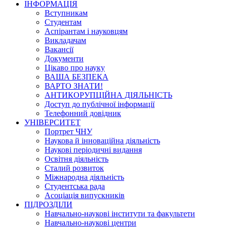
ІНФОРМАЦІЯ
Вступникам
Студентам
Аспірантам і науковцям
Викладачам
Вакансії
Документи
Цікаво про науку
ВАША БЕЗПЕКА
ВАРТО ЗНАТИ!
АНТИКОРУПЦІЙНА ДІЯЛЬНІСТЬ
Доступ до публічної інформації
Телефонний довідник
УНІВЕРСИТЕТ
Портрет ЧНУ
Наукова й інноваційна діяльність
Наукові періодичні видання
Освітня діяльність
Сталий розвиток
Міжнародна діяльність
Студентська рада
Асоціація випускників
ПІДРОЗДІЛИ
Навчально-наукові інститути та факультети
Навчально-наукові центри