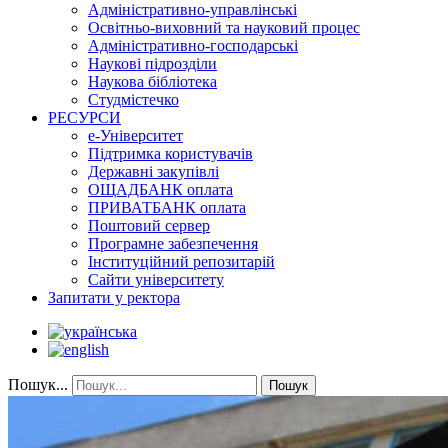
Адміністративно-управлінські
Освітньо-виховний та науковий процес
Адміністративно-господарські
Наукові підрозділи
Наукова бібліотека
Студмістечко
РЕСУРСИ
е-Університет
Підтримка користувачів
Державні закупівлі
ОЩАДБАНК оплата
ПРИВАТБАНК оплата
Поштовий сервер
Програмне забезпечення
Інституційний репозитарій
Сайти університету
Запитати у ректора
Пошук...
Пошук