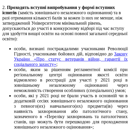
2.
Проходять вступні випробування у формі вступних
іспитів
(замість зовнішнього незалежного оцінювання) та в
разі отримання кількості балів за кожен із них не менше, ніж
затверджений Університетом мінімальний рівень,
допускаються до участі в конкурсному відборі під час вступу
для здобуття вищої освіти на основі повної загальної середньої
освіти):
особи, визнані постраждалими учасниками Революції
Гідності, учасниками бойових дій, відповідно до
Закону
України «Про статус ветеранів війни, гарантії їх
соціального захисту»
;
особи, яким за рішенням регламентної комісії при
регіональному центрі оцінювання якості освіти
відмовлено в реєстрації для участі у 2021 році в
зовнішньому незалежному оцінюванні через
неможливість створення особливих (спеціальних) умов;
особи, які у 2021 році не брали участь в основній чи в
додатковій сесіях зовнішнього незалежного оцінювання
з певного(их) навчального(их) предмета(ів) через
наявність захворювання або патологічного стану,
зазначеного в «Переліку захворювань та патологічних
станів, що можуть бути перешкодою для проходження
зовнішнього незалежного оцінювання»;