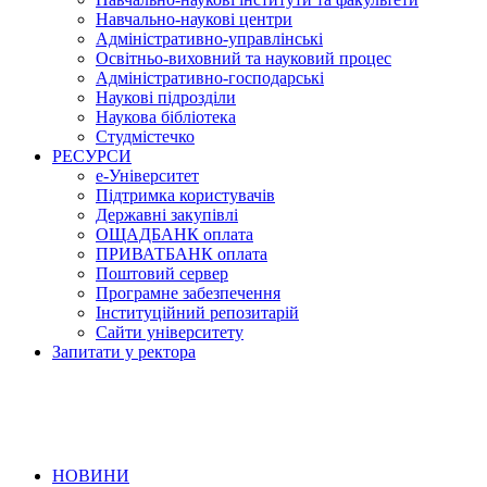
Навчально-наукові центри
Адміністративно-управлінські
Освітньо-виховний та науковий процес
Адміністративно-господарські
Наукові підрозділи
Наукова бібліотека
Студмістечко
РЕСУРСИ
е-Університет
Підтримка користувачів
Державні закупівлі
ОЩАДБАНК оплата
ПРИВАТБАНК оплата
Поштовий сервер
Програмне забезпечення
Інституційний репозитарій
Сайти університету
Запитати у ректора
НОВИНИ