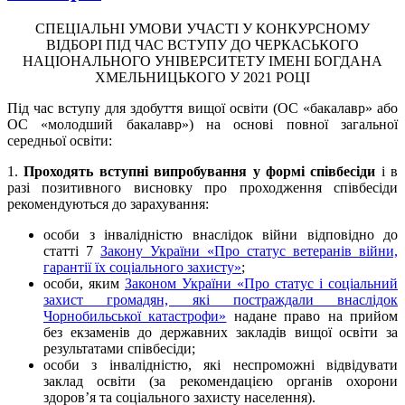
СПЕЦІАЛЬНІ УМОВИ УЧАСТІ У КОНКУРСНОМУ
ВІДБОРІ ПІД ЧАС ВСТУПУ ДО ЧЕРКАСЬКОГО
НАЦІОНАЛЬНОГО УНІВЕРСИТЕТУ ІМЕНІ БОГДАНА
ХМЕЛЬНИЦЬКОГО У 2021 РОЦІ
Під час вступу для здобуття вищої освіти (ОС «бакалавр» або
ОС «молодший бакалавр») на основі повної загальної
середньої освіти:
1.
Проходять вступні випробування у формі співбесіди
і в
разі позитивного висновку про проходження співбесіди
рекомендуються до зарахування:
особи з інвалідністю внаслідок війни відповідно до
статті 7
Закону України «Про статус ветеранів війни,
гарантії їх соціального захисту»
;
особи, яким
Законом України «Про статус і соціальний
захист громадян, які постраждали внаслідок
Чорнобильської катастрофи»
надане право на прийом
без екзаменів до державних закладів вищої освіти за
результатами співбесіди;
особи з інвалідністю, які неспроможні відвідувати
заклад освіти (за рекомендацією органів охорони
здоров’я та соціального захисту населення).