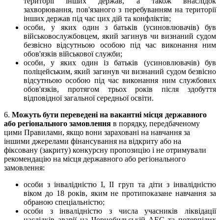
території інших держав, а також внаслідок
захворювання, пов'язаного з перебуванням на території
інших держав під час цих дій та конфліктів;
особи, у яких один з батьків (усиновлювачів) був
військовослужбовцем, який загинув чи визнаний судом
безвісно відсутньою особою під час виконання ним
обов'язків військової служби;
особи, у яких один із батьків (усиновлювачів) був
поліцейським, який загинув чи визнаний судом безвісно
відсутньою особою під час виконання ним службових
обов'язків, протягом трьох років після здобуття
відповідної загальної середньої освіти.
6.
Можуть бути переведені на вакантні місця державного
або регіонального замовлення
в порядку, передбаченому
цими Правилами, якщо вони зараховані на навчання за
іншими джерелами фінансування на відкриту або на
фіксовану (закриту) конкурсну пропозицію і не отримували
рекомендацію на місця державного або регіонального
замовлення:
особи з інвалідністю І, ІІ груп та діти з інвалідністю
віком до 18 років, яким не протипоказане навчання за
обраною спеціальністю;
особи з інвалідністю з числа учасників ліквідації
наслідків аварії на Чорнобильській АЕС та потерпілих