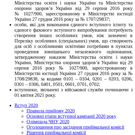
Міністерства освіти і науки України та Міністерства
охорони здоров’я України від 29 серпня 2016 року
№ 1027/900, зареєстрованому в Міністерстві юстиції
України 27 грудня 2016 року за № 1707/29837;
особи, які для виконання єдиного вступного іспиту та
єдиного фахового вступного випробування потребують
створення інших особливих умов, ніж зазначені в
Переліку особливих (спеціальних) умов, що створюють
для осіб з особливими освітніми потребами в пунктах
проведення зовнішнього незалежного оцінювання,
затвердженому наказом Міністерства освіти і науки
України, Міністерства охорони здоров’я України від 29
серпня 2016 року № 1027/900, зареєстрованому в
Міністерстві юстиції України 27 грудня 2016 року за №
1708/29838, за кодами 0101 – 0104, 0201 – 0203, 0206,
0301 – 0306, 0401, 0501, 0601, 0701, 0702;
вступники, звільнені з військової служби починаючи з
01 квітня 2021 року.
Вступ 2020
Правила прийому 2020
Основні етапи вступної кампанії 2020 року
Олімпіада ЧНУ 2020
Оголошення про засідання приймальної комісії
Рішення приймальної комісії