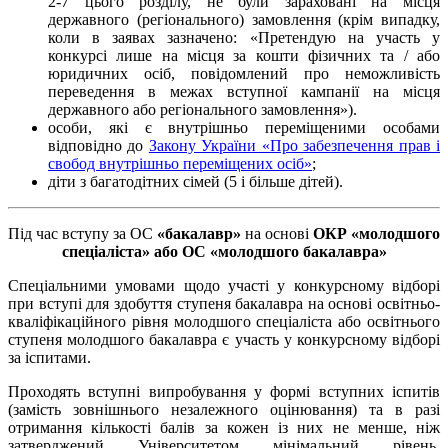
2-7 цього розділу, не були зараховані на місця
державного (регіонального) замовлення (крім випадку,
коли в заявах зазначено: «Претендую на участь у
конкурсі лише на місця за кошти фізичних та / або
юридичних осіб, повідомлений про неможливість
переведення в межах вступної кампанії на місця
державного або регіонального замовлення»).
особи, які є внутрішньо переміщеними особами
відповідно до
Закону України «Про забезпечення прав і
свобод внутрішньо переміщених осіб»
;
діти з багатодітних сімей (5 і більше дітей).
Під час вступу за ОС
«бакалавр»
на основі
ОКР «молодшого
спеціаліста» або ОС «молодшого бакалавра»
Спеціальними умовами щодо участі у конкурсному відборі
при вступі для здобуття ступеня бакалавра на основі освітньо-
кваліфікаційного рівня молодшого спеціаліста або освітнього
ступеня молодшого бакалавра є участь у конкурсному відборі
за іспитами.
Проходять вступні випробування у формі вступних іспитів
(замість зовнішнього незалежного оцінювання) та в разі
отримання кількості балів за кожен із них не менше, ніж
затверджений Університетом мінімальний рівень,