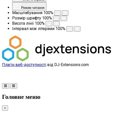
Режим читання
Масштабування
100
%
Розмір шрифту
100
%
Висота лінії
100
%
Інтервал між літерами
100
%
Плагін веб-доступності
від DJ-Extensions.com
Головне меню
×