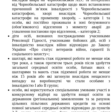
від Чорнобильської катастрофи щодо яких встановлено
причинний зв’язок інвалідності з Чорнобильською
катастрофою, хворі внаслідок Чорнобильської
катастрофи на променеву хворобу, – категорія 1 та
особи, які постійно проживали в зоні безумовного
(обов’язкового) відселення з моменту аварії до
ухвалення постанови про відселення, – категорія 2;
діти осіб, визнаних постраждалими учасниками
Революції Гідності, учасниками бойових дій, осіб з
інвалідністю внаслідок війни відповідно до Закону
України «Про статус ветеранів війни, гарантії їх
соціального захисту»;
шахтарі, які мають стаж підземної роботи не менше ніж
три роки, а також протягом трьох років після здобуття
загальної середньої освіти особи, батьки яких є
шахтарями та мають стаж підземної роботи не менше
ніж 15 років або які загинули внаслідок нещасного
випадку на виробництві чи стали особами з
інвалідністю I або II групи;
особи, які користуються спеціальними умовами участі в
конкурсному відборі на здобуття вищої освіти за
державним (регіональним) замовленням та за рахунок
цільових пільгових державних кредитів на основі
повної загальної середньої освіти відповідно до пунктів