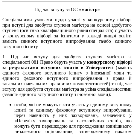
Під час вступу за ОС
«магістр»
Спеціальними умовами щодо участі у конкурсному відборі
при вступі для здобуття ступеня магістра на основі здобутого
ступеня (освітньо-кваліфікаційного рівня спеціаліста) є участь
у конкурсному відборі за іспитами у закладі вищої освіти
замість єдиного вступного випробування та/або єдиного
вступного іспиту.
1. Під час вступу для здобуття ступеня магістра зі
спеціальності 081 Право беруть участь
у конкурсному відборі
за результатами вступних іспитів в Університеті
(замість
єдиного фахового вступного іспиту з іноземної мови та
єдиного фахового вступного випробування з права й
загальних навчальних правничих компетентностей) та під час
вступу для здобуття ступеня магістра за усіма спеціальностями
(замість єдиного вступного іспиту з іноземної мови):
особи, які не можуть взяти участь у єдиному вступному
іспиті та єдиному фаховому вступному випробуванні
через наявність у них захворювань, зазначених у
«Переліку захворювань та патологічних станів, що
можуть бути перешкодою для проходження зовнішнього
незалежного оцінювання», затвердженому наказом