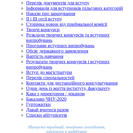
Перелік документів для вступу
Інформація для вступників пільгових категорій
Накази про зарахування
ІІ і ІІІ сесії вступу
Сторінка новин від приймальної комісії
Творчі конкурси
Розклади творчих конкурсів та вступних
випробувань
Програми вступних випробувань
Обсяг державного замовлення
Вартість навчання
Результати творчих конкурсів і вступних
випробувань
Вступ до магістратури
Перелік спеціальностей
Контакти для дистанційного консультування
Один день із життя інституту, факультету
Кава з директором / деканом
Бакалавр ЧНУ-2020
Гуртожитки
Давай вчитися разом
Cписки абітурієнтів