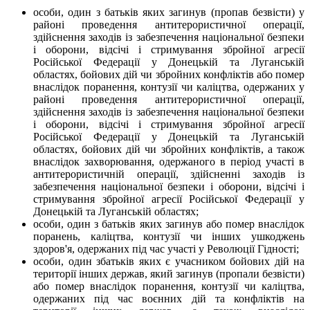
особи, один з батьків яких загинув (пропав безвісти) у
районі проведення антитерористичної операції,
здійснення заходів із забезпечення національної безпеки
і оборони, відсічі і стримування збройної агресії
Російської Федерації у Донецькій та Луганській
областях, бойових дій чи збройних конфліктів або помер
внаслідок поранення, контузії чи каліцтва, одержаних у
районі проведення антитерористичної операції,
здійснення заходів із забезпечення національної безпеки
і оборони, відсічі і стримування збройної агресії
Російської Федерації у Донецькій та Луганській
областях, бойових дій чи збройних конфліктів, а також
внаслідок захворювання, одержаного в період участі в
антитерористичній операції, здійсненні заходів із
забезпечення національної безпеки і оборони, відсічі і
стримування збройної агресії Російської Федерації у
Донецькій та Луганській областях;
особи, один з батьків яких загинув або помер внаслідок
поранень, каліцтва, контузії чи інших ушкоджень
здоров'я, одержаних під час участі у Революції Гідності;
особи, один збатьків яких є учасником бойових дій на
території інших держав, який загинув (пропали безвісти)
або помер внаслідок поранення, контузії чи каліцтва,
одержаних під час воєнних дій та конфліктів на