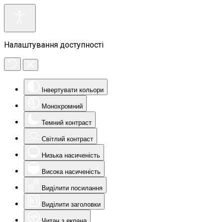
Налаштування доступності
Інвертувати кольори
Монохромний
Темний контраст
Світлий контраст
Низька насиченість
Висока насиченість
Виділити посилання
Виділити заголовки
Читач з екрана