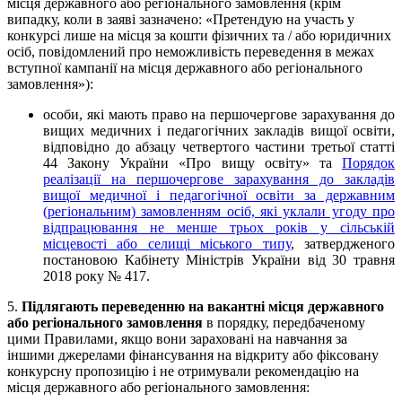
місця державного або регіонального замовлення (крім
випадку, коли в заяві зазначено: «Претендую на участь у
конкурсі лише на місця за кошти фізичних та / або юридичних
осіб, повідомлений про неможливість переведення в межах
вступної кампанії на місця державного або регіонального
замовлення»):
особи, які мають право на першочергове зарахування до
вищих медичних і педагогічних закладів вищої освіти,
відповідно до абзацу четвертого частини третьої статті
44 Закону України «Про вищу освіту» та
Порядок
реалізації на першочергове зарахування до закладів
вищої медичної і педагогічної освіти за державним
(регіональним) замовленням осіб, які уклали угоду про
відпрацювання не менше трьох років у сільській
місцевості або селищі міського типу
, затвердженого
постановою Кабінету Міністрів України від 30 травня
2018 року № 417.
5.
Підлягають переведенню на вакантні місця державного
або регіонального замовлення
в порядку, передбаченому
цими Правилами, якщо вони зараховані на навчання за
іншими джерелами фінансування на відкриту або фіксовану
конкурсну пропозицію і не отримували рекомендацію на
місця державного або регіонального замовлення: