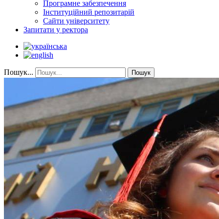
Програмне забезпечення
Інституційний репозитарій
Сайти університету
Запитати у ректора
Пошук...
Пошук