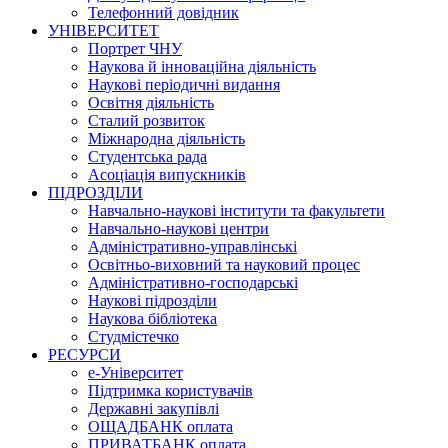
Телефонний довідник
УНІВЕРСИТЕТ
Портрет ЧНУ
Наукова й інноваційна діяльність
Наукові періодичні видання
Освітня діяльність
Сталий розвиток
Міжнародна діяльність
Студентська рада
Асоціація випускників
ПІДРОЗДІЛИ
Навчально-наукові інститути та факультети
Навчально-наукові центри
Адміністративно-управлінські
Освітньо-виховний та науковий процес
Адміністративно-господарські
Наукові підрозділи
Наукова бібліотека
Студмістечко
РЕСУРСИ
е-Університет
Підтримка користувачів
Державні закупівлі
ОЩАДБАНК оплата
ПРИВАТБАНК оплата