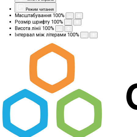
Режим читання
Масштабування
100
%
Розмір шрифту
100
%
Висота лінії
100
%
Інтервал між літерами
100
%