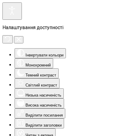
Налаштування доступності
Інвертувати кольори
Монохромний
Темний контраст
Світлий контраст
Низька насиченість
Висока насиченість
Виділити посилання
Виділити заголовки
Читач з екрана