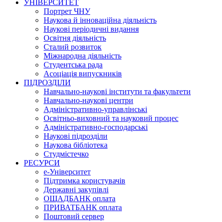
УНІВЕРСИТЕТ
Портрет ЧНУ
Наукова й інноваційна діяльність
Наукові періодичні видання
Освітня діяльність
Сталий розвиток
Міжнародна діяльність
Студентська рада
Асоціація випускників
ПІДРОЗДІЛИ
Навчально-наукові інститути та факультети
Навчально-наукові центри
Адміністративно-управлінські
Освітньо-виховний та науковий процес
Адміністративно-господарські
Наукові підрозділи
Наукова бібліотека
Студмістечко
РЕСУРСИ
е-Університет
Підтримка користувачів
Державні закупівлі
ОЩАДБАНК оплата
ПРИВАТБАНК оплата
Поштовий сервер