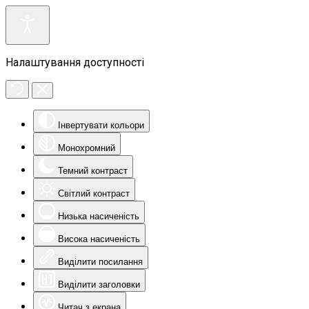
Налаштування доступності
Інвертувати кольори
Монохромний
Темний контраст
Світлий контраст
Низька насиченість
Висока насиченість
Виділити посилання
Виділити заголовки
Читач з екрана