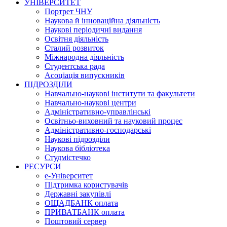
УНІВЕРСИТЕТ
Портрет ЧНУ
Наукова й інноваційна діяльність
Наукові періодичні видання
Освітня діяльність
Сталий розвиток
Міжнародна діяльність
Студентська рада
Асоціація випускників
ПІДРОЗДІЛИ
Навчально-наукові інститути та факультети
Навчально-наукові центри
Адміністративно-управлінські
Освітньо-виховний та науковий процес
Адміністративно-господарські
Наукові підрозділи
Наукова бібліотека
Студмістечко
РЕСУРСИ
е-Університет
Підтримка користувачів
Державні закупівлі
ОЩАДБАНК оплата
ПРИВАТБАНК оплата
Поштовий сервер