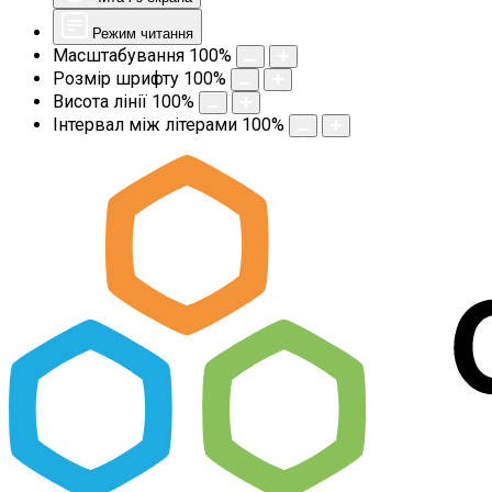
Режим читання
Масштабування
100
%
Розмір шрифту
100
%
Висота лінії
100
%
Інтервал між літерами
100
%