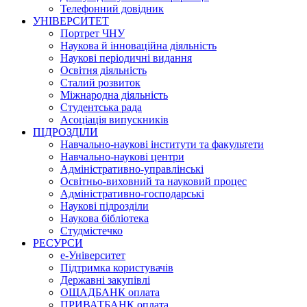
Телефонний довідник
УНІВЕРСИТЕТ
Портрет ЧНУ
Наукова й інноваційна діяльність
Наукові періодичні видання
Освітня діяльність
Сталий розвиток
Міжнародна діяльність
Студентська рада
Асоціація випускників
ПІДРОЗДІЛИ
Навчально-наукові інститути та факультети
Навчально-наукові центри
Адміністративно-управлінські
Освітньо-виховний та науковий процес
Адміністративно-господарські
Наукові підрозділи
Наукова бібліотека
Студмістечко
РЕСУРСИ
е-Університет
Підтримка користувачів
Державні закупівлі
ОЩАДБАНК оплата
ПРИВАТБАНК оплата