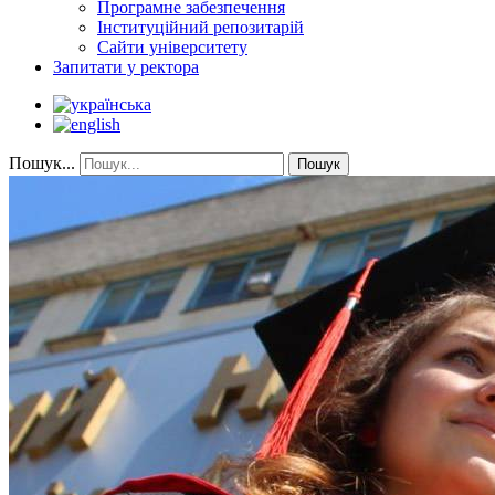
Програмне забезпечення
Інституційний репозитарій
Сайти університету
Запитати у ректора
Пошук...
Пошук