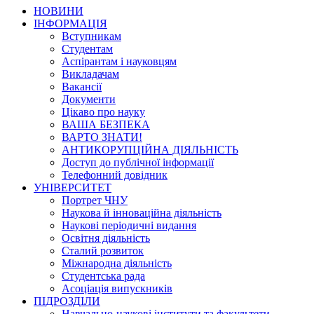
НОВИНИ
ІНФОРМАЦІЯ
Вступникам
Студентам
Аспірантам і науковцям
Викладачам
Вакансії
Документи
Цікаво про науку
ВАША БЕЗПЕКА
ВАРТО ЗНАТИ!
АНТИКОРУПЦІЙНА ДІЯЛЬНІСТЬ
Доступ до публічної інформації
Телефонний довідник
УНІВЕРСИТЕТ
Портрет ЧНУ
Наукова й інноваційна діяльність
Наукові періодичні видання
Освітня діяльність
Сталий розвиток
Міжнародна діяльність
Студентська рада
Асоціація випускників
ПІДРОЗДІЛИ
Навчально-наукові інститути та факультети