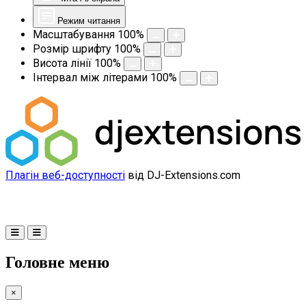
Режим читання
Масштабування
100
%
Розмір шрифту
100
%
Висота лінії
100
%
Інтервал між літерами
100
%
Плагін веб-доступності
від DJ-Extensions.com
Головне меню
×