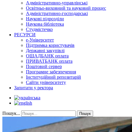
Адміністративно-управлінські
Освітньо-виховний та науковий процес
Адміністративно-господарські
Наукові підрозділи
Наукова бібліотека
Студмістечко
РЕСУРСИ
е-Університет
Підтримка користувачів
Державні закупівлі
ОЩАДБАНК оплата
ПРИВАТБАНК оплата
Поштовий сервер
Програмне забезпечення
Інституційний репозитарій
Сайти університету
Запитати у ректора
Пошук...
Пошук