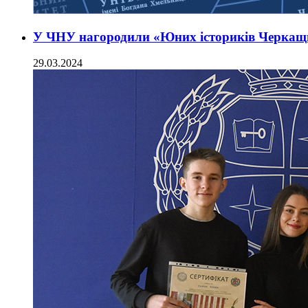
У ЧНУ нагородили «Юних істориків Черка
29.03.2024