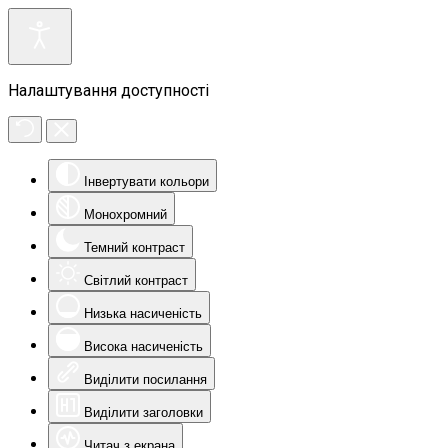
Налаштування доступності
Інвертувати кольори
Монохромний
Темний контраст
Світлий контраст
Низька насиченість
Висока насиченість
Виділити посилання
Виділити заголовки
Читач з екрана