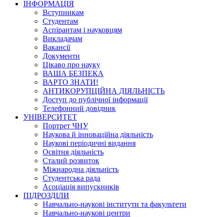
ІНФОРМАЦІЯ
Вступникам
Студентам
Аспірантам і науковцям
Викладачам
Вакансії
Документи
Цікаво про науку
ВАША БЕЗПЕКА
ВАРТО ЗНАТИ!
АНТИКОРУПЦІЙНА ДІЯЛЬНІСТЬ
Доступ до публічної інформації
Телефонний довідник
УНІВЕРСИТЕТ
Портрет ЧНУ
Наукова й інноваційна діяльність
Наукові періодичні видання
Освітня діяльність
Сталий розвиток
Міжнародна діяльність
Студентська рада
Асоціація випускників
ПІДРОЗДІЛИ
Навчально-наукові інститути та факультети
Навчально-наукові центри