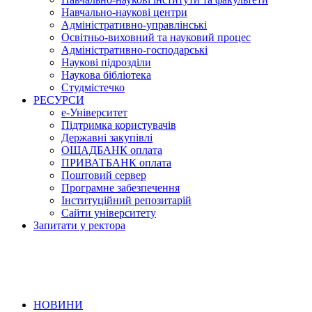
Навчально-наукові центри
Адміністративно-управлінські
Освітньо-виховний та науковий процес
Адміністративно-господарські
Наукові підрозділи
Наукова бібліотека
Студмістечко
РЕСУРСИ
е-Університет
Підтримка користувачів
Державні закупівлі
ОЩАДБАНК оплата
ПРИВАТБАНК оплата
Поштовий сервер
Програмне забезпечення
Інституційний репозитарій
Сайти університету
Запитати у ректора
НОВИНИ