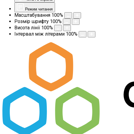
Режим читання
Масштабування
100
%
Розмір шрифту
100
%
Висота лінії
100
%
Інтервал між літерами
100
%