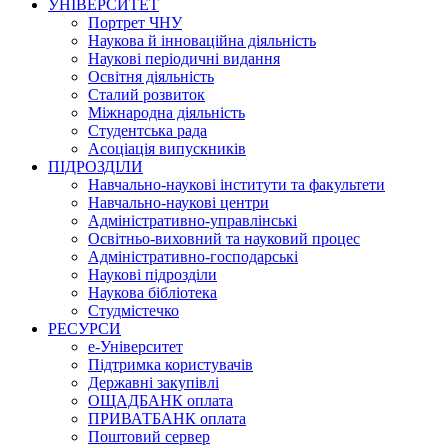
УНІВЕРСИТЕТ
Портрет ЧНУ
Наукова й інноваційна діяльність
Наукові періодичні видання
Освітня діяльність
Сталий розвиток
Міжнародна діяльність
Студентська рада
Асоціація випускників
ПІДРОЗДІЛИ
Навчально-наукові інститути та факультети
Навчально-наукові центри
Адміністративно-управлінські
Освітньо-виховний та науковий процес
Адміністративно-господарські
Наукові підрозділи
Наукова бібліотека
Студмістечко
РЕСУРСИ
е-Університет
Підтримка користувачів
Державні закупівлі
ОЩАДБАНК оплата
ПРИВАТБАНК оплата
Поштовий сервер