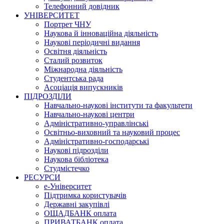
Телефонний довідник
УНІВЕРСИТЕТ
Портрет ЧНУ
Наукова й інноваційна діяльність
Наукові періодичні видання
Освітня діяльність
Сталий розвиток
Міжнародна діяльність
Студентська рада
Асоціація випускників
ПІДРОЗДІЛИ
Навчально-наукові інститути та факультети
Навчально-наукові центри
Адміністративно-управлінські
Освітньо-виховний та науковий процес
Адміністративно-господарські
Наукові підрозділи
Наукова бібліотека
Студмістечко
РЕСУРСИ
е-Університет
Підтримка користувачів
Державні закупівлі
ОЩАДБАНК оплата
ПРИВАТБАНК оплата