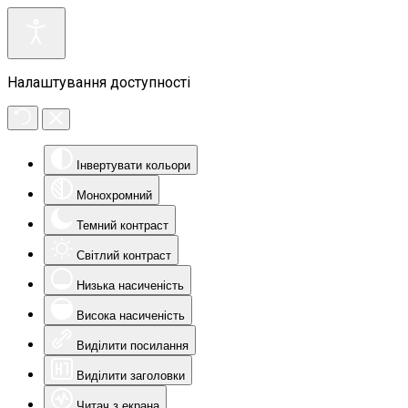
Налаштування доступності
Інвертувати кольори
Монохромний
Темний контраст
Світлий контраст
Низька насиченість
Висока насиченість
Виділити посилання
Виділити заголовки
Читач з екрана