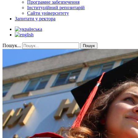
Програмне забезпечення
Інституційний репозитарій
Сайти університету
Запитати у ректора
Пошук...
Пошук