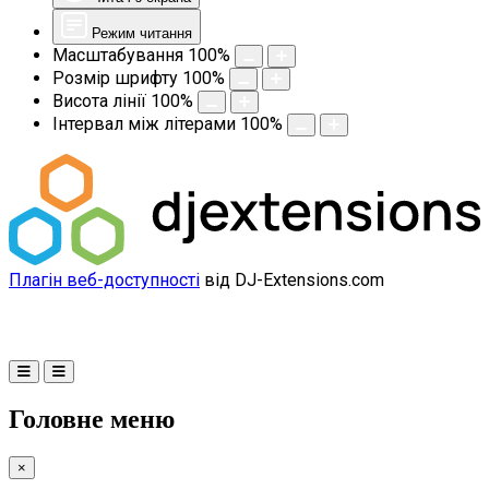
Режим читання
Масштабування
100
%
Розмір шрифту
100
%
Висота лінії
100
%
Інтервал між літерами
100
%
Плагін веб-доступності
від DJ-Extensions.com
Головне меню
×