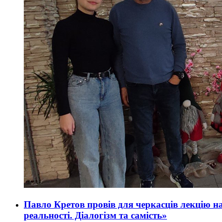
Павло Кретов провів для черкасців лекцію 
реальності. Діалогізм та самість»