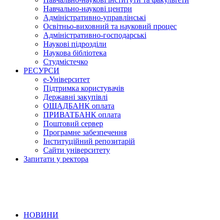
Навчально-наукові центри
Адміністративно-управлінські
Освітньо-виховний та науковий процес
Адміністративно-господарські
Наукові підрозділи
Наукова бібліотека
Студмістечко
РЕСУРСИ
е-Університет
Підтримка користувачів
Державні закупівлі
ОЩАДБАНК оплата
ПРИВАТБАНК оплата
Поштовий сервер
Програмне забезпечення
Інституційний репозитарій
Сайти університету
Запитати у ректора
НОВИНИ