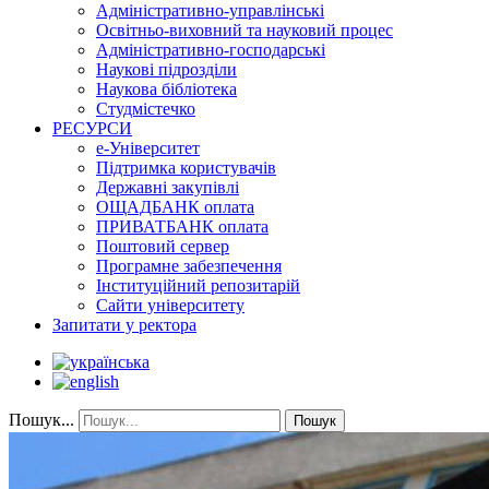
Адміністративно-управлінські
Освітньо-виховний та науковий процес
Адміністративно-господарські
Наукові підрозділи
Наукова бібліотека
Студмістечко
РЕСУРСИ
е-Університет
Підтримка користувачів
Державні закупівлі
ОЩАДБАНК оплата
ПРИВАТБАНК оплата
Поштовий сервер
Програмне забезпечення
Інституційний репозитарій
Сайти університету
Запитати у ректора
Пошук...
Пошук