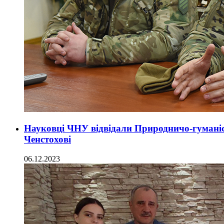
Науковці ЧНУ відвідали Природничо-гуманіс
Ченстохові
06.12.2023