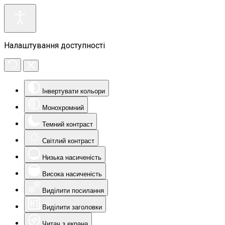
Налаштування доступності
Інвертувати кольори
Монохромний
Темний контраст
Світлий контраст
Низька насиченість
Висока насиченість
Виділити посилання
Виділити заголовки
Читач з екрана