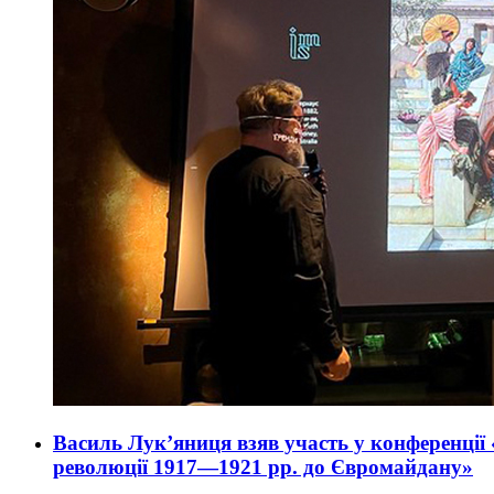
Василь Лук’яниця взяв участь у конференції 
революції 1917—1921 рр. до Євромайдану»