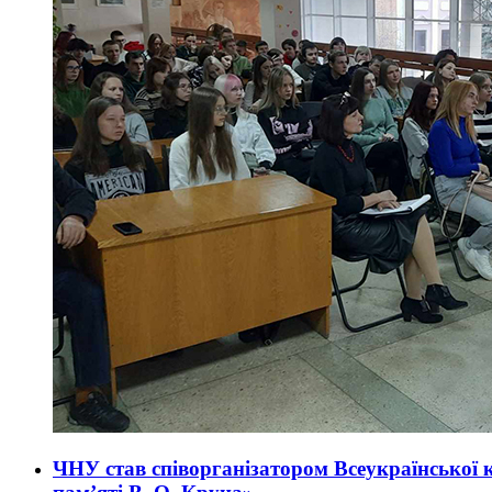
ЧНУ став співорганізатором Всеукраїнської 