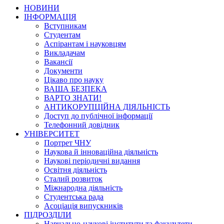
НОВИНИ
ІНФОРМАЦІЯ
Вступникам
Студентам
Аспірантам і науковцям
Викладачам
Вакансії
Документи
Цікаво про науку
ВАША БЕЗПЕКА
ВАРТО ЗНАТИ!
АНТИКОРУПЦІЙНА ДІЯЛЬНІСТЬ
Доступ до публічної інформації
Телефонний довідник
УНІВЕРСИТЕТ
Портрет ЧНУ
Наукова й інноваційна діяльність
Наукові періодичні видання
Освітня діяльність
Сталий розвиток
Міжнародна діяльність
Студентська рада
Асоціація випускників
ПІДРОЗДІЛИ
Навчально-наукові інститути та факультети