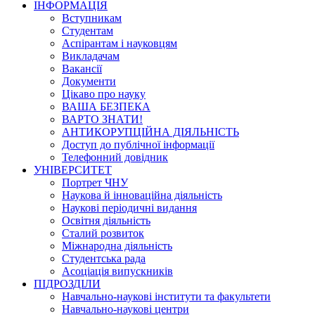
ІНФОРМАЦІЯ
Вступникам
Студентам
Аспірантам і науковцям
Викладачам
Вакансії
Документи
Цікаво про науку
ВАША БЕЗПЕКА
ВАРТО ЗНАТИ!
АНТИКОРУПЦІЙНА ДІЯЛЬНІСТЬ
Доступ до публічної інформації
Телефонний довідник
УНІВЕРСИТЕТ
Портрет ЧНУ
Наукова й інноваційна діяльність
Наукові періодичні видання
Освітня діяльність
Сталий розвиток
Міжнародна діяльність
Студентська рада
Асоціація випускників
ПІДРОЗДІЛИ
Навчально-наукові інститути та факультети
Навчально-наукові центри