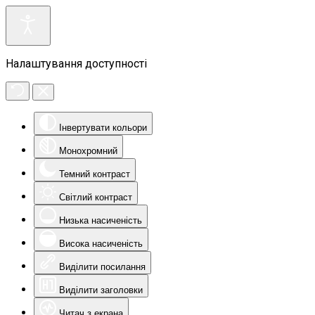
Налаштування доступності
Інвертувати кольори
Монохромний
Темний контраст
Світлий контраст
Низька насиченість
Висока насиченість
Виділити посилання
Виділити заголовки
Читач з екрана