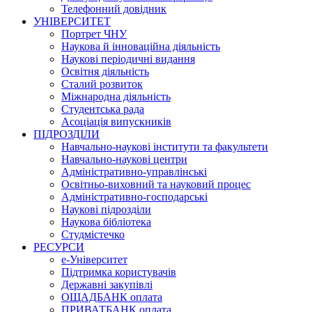
Телефонний довідник
УНІВЕРСИТЕТ
Портрет ЧНУ
Наукова й інноваційна діяльність
Наукові періодичні видання
Освітня діяльність
Сталий розвиток
Міжнародна діяльність
Студентська рада
Асоціація випускників
ПІДРОЗДІЛИ
Навчально-наукові інститути та факультети
Навчально-наукові центри
Адміністративно-управлінські
Освітньо-виховний та науковий процес
Адміністративно-господарські
Наукові підрозділи
Наукова бібліотека
Студмістечко
РЕСУРСИ
е-Університет
Підтримка користувачів
Державні закупівлі
ОЩАДБАНК оплата
ПРИВАТБАНК оплата