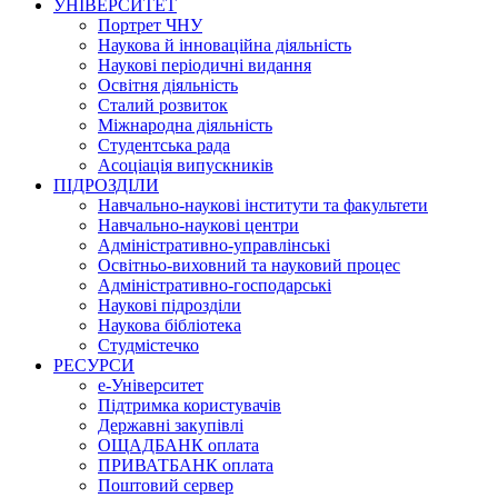
УНІВЕРСИТЕТ
Портрет ЧНУ
Наукова й інноваційна діяльність
Наукові періодичні видання
Освітня діяльність
Сталий розвиток
Міжнародна діяльність
Студентська рада
Асоціація випускників
ПІДРОЗДІЛИ
Навчально-наукові інститути та факультети
Навчально-наукові центри
Адміністративно-управлінські
Освітньо-виховний та науковий процес
Адміністративно-господарські
Наукові підрозділи
Наукова бібліотека
Студмістечко
РЕСУРСИ
е-Університет
Підтримка користувачів
Державні закупівлі
ОЩАДБАНК оплата
ПРИВАТБАНК оплата
Поштовий сервер