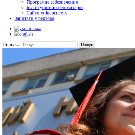
Програмне забезпечення
Інституційний репозитарій
Сайти університету
Запитати у ректора
Пошук...
Пошук