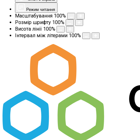
Режим читання
Масштабування
100
%
Розмір шрифту
100
%
Висота лінії
100
%
Інтервал між літерами
100
%