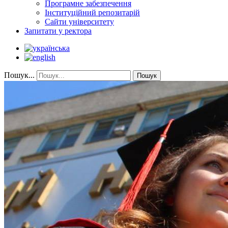
Програмне забезпечення
Інституційний репозитарій
Сайти університету
Запитати у ректора
Пошук...
Пошук