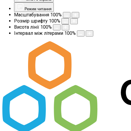
Режим читання
Масштабування
100
%
Розмір шрифту
100
%
Висота лінії
100
%
Інтервал між літерами
100
%