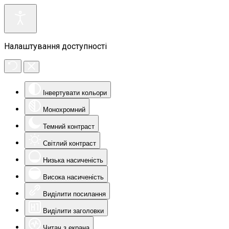
Налаштування доступності
Інвертувати кольори
Монохромний
Темний контраст
Світлий контраст
Низька насиченість
Висока насиченість
Виділити посилання
Виділити заголовки
Читач з екрана