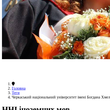
Головна
Теги
Черкаський національний університет імені Богдана Хм
ННІ іноземних мов