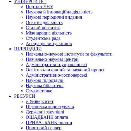
УНІВЕРСИТЕТ
Портрет ЧНУ
Наукова й інноваційна діяльність
Наукові періодичні видання
Освітня діяльність
Сталий розвиток
Міжнародна діяльність
Студентська рада
Асоціація випускників
ПІДРОЗДІЛИ
Навчально-наукові інститути та факультети
Навчально-наукові центри
Адміністративно-управлінські
Освітньо-виховний та науковий процес
Адміністративно-господарські
Наукові підрозділи
Наукова бібліотека
Студмістечко
РЕСУРСИ
е-Університет
Підтримка користувачів
Державні закупівлі
ОЩАДБАНК оплата
ПРИВАТБАНК оплата
Поштовий сервер