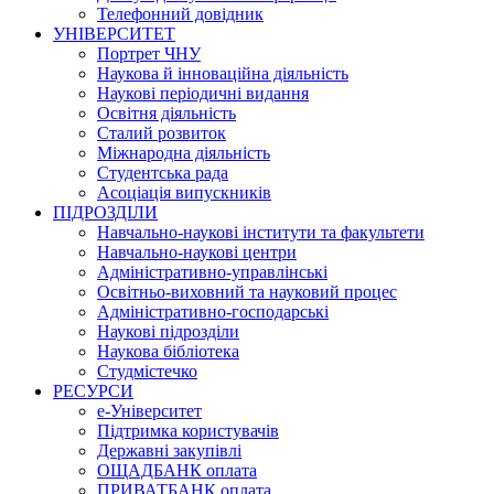
Телефонний довідник
УНІВЕРСИТЕТ
Портрет ЧНУ
Наукова й інноваційна діяльність
Наукові періодичні видання
Освітня діяльність
Сталий розвиток
Міжнародна діяльність
Студентська рада
Асоціація випускників
ПІДРОЗДІЛИ
Навчально-наукові інститути та факультети
Навчально-наукові центри
Адміністративно-управлінські
Освітньо-виховний та науковий процес
Адміністративно-господарські
Наукові підрозділи
Наукова бібліотека
Студмістечко
РЕСУРСИ
е-Університет
Підтримка користувачів
Державні закупівлі
ОЩАДБАНК оплата
ПРИВАТБАНК оплата