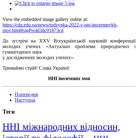
View the embedded image gallery online at:
https://cdu.edu.ua/news/rodzynka-2022-v-nni-inozemnykh-
mov.html#sigProId3dc91873cd
До зустрічі на XХV Всеукраїнській науковій конференції
молодих учених «Актуальні проблеми природничих і
гуманітарних наук
у дослідженнях молодих учених».
Тримаймо стрій! Слава Україні!
ННІ іноземних мов
Попередня
Наступна
Теги
ННІ міжнародних відносин,