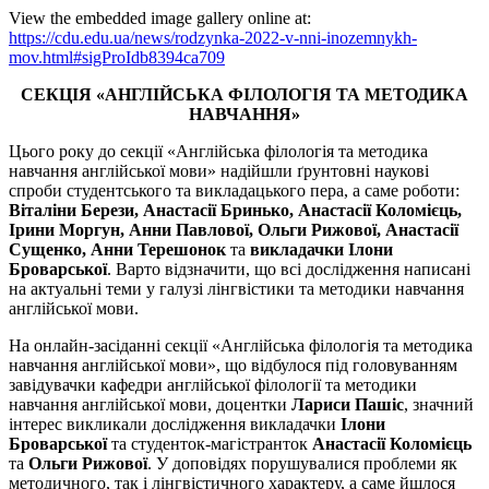
View the embedded image gallery online at:
https://cdu.edu.ua/news/rodzynka-2022-v-nni-inozemnykh-
mov.html#sigProIdb8394ca709
СЕКЦІЯ
«АНГЛІЙСЬКА ФІЛОЛОГІЯ ТА МЕТОДИКА
НАВЧАННЯ»
Цього року до секції «Англійська філологія та методика
навчання англійської мови» надійшли ґрунтовні наукові
спроби студентського та викладацького пера, а саме роботи:
Віталіни Берези, Анастасії Бринько, Анастасії Коломієць,
Ірини Моргун,
Анни Павлової, Ольги Рижової, Анастасії
Сущенко, Анни Терешонок
та
викл
адачки
Ілони
Броварської
. Варто відзначити, що всі дослідження написані
на актуальні теми у галузі лінгвістики та методики навчання
англійської мови.
На онлайн-засіданні секції «Англійська філологія та методика
навчання англійської мови», що відбулося під головуванням
завідувачки кафедри англійської філології та методики
навчання англійської мови, доцентки
Лариси Пашіс
, значний
інтерес викликали дослідження викладачки
Ілони
Броварської
та студенток-магістранток
Анастасії Коломієць
та
Ольги Рижової
. У доповідях порушувалися проблеми як
методичного, так і лінгвістичного характеру, а саме йшлося