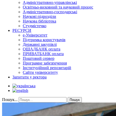
Адміністративно-управлінські
Освітньо-виховний та науковий процес
Адміністративно-господарські
Наукові підрозділи
Наукова бібліотека
Студмістечко
РЕСУРСИ
е-Університет
Підтримка користувачів
Державні закупівлі
ОЩАДБАНК оплата
ПРИВАТБАНК оплата
Поштовий сервер
Програмне забезпечення
Інституційний репозитарій
Сайти університету
Запитати у ректора
Пошук...
Пошук