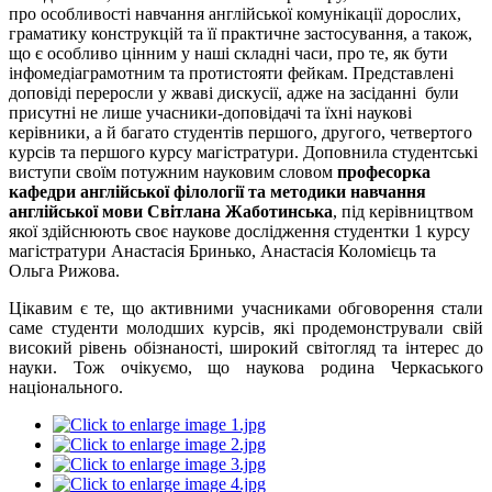
про особливості навчання англійської комунікації дорослих,
граматику конструкцій та її практичне застосування, а також,
що є особливо цінним у наші складні часи, про те, як бути
інфомедіаграмотним та протистояти фейкам. Представлені
доповіді переросли у жваві дискусії, адже на засіданні були
присутні не лише учасники-доповідачі та їхні наукові
керівники, а й багато студентів першого, другого, четвертого
курсів та першого курсу магістратури. Доповнила студентські
виступи своїм потужним науковим словом
професорка
кафедри англійської філології та методики навчання
англійської мови С
вітлана
Жаботинська
, під керівництвом
якої здійснюють своє наукове дослідження студентки 1 курсу
магістратури Анастасія Бринько, Анастасія Коломієць та
Ольга Рижова.
Цікавим є те, що активними учасниками обговорення стали
саме студенти молодших курсів, які продемонстрували свій
високий рівень обізнаності, широкий світогляд та інтерес до
науки. Тож очікуємо, що наукова родина Черкаського
національного.