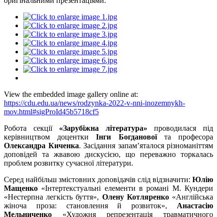
оригінальними презентаціями.
View the embedded image gallery online at:
https://cdu.edu.ua/news/rodzynka-2022-v-nni-inozemnykh-
mov.html#sigProId45b5718cf5
Робота секцiï
«Зарубіжна література»
проводилася під
керівництвом доцентки
Інги Богданової
та професора
Олександра Киченка
. Засідання запам’яталося різноманіттям
доповідей та жвавою дискусією, що переважно торкалась
проблем розвитку сучасноï лiтератури.
Серед найбільш змiстовних доповідачів слiд вiдзначити:
Юлію
Мащенко
«Інтертекстуальнi елементи в романi М. Кундери
«Нестерпна легкiсть буття»,
Олену Котляренко
«Англiйська
жiноча проза: становлення й розвиток»,
Анастасію
Мельниченко
«Художня репрезентацiя травматичного