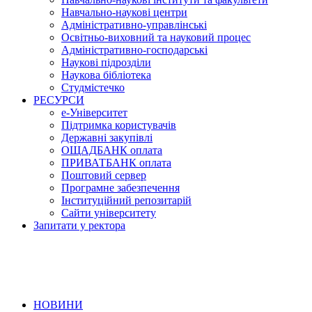
Навчально-наукові центри
Адміністративно-управлінські
Освітньо-виховний та науковий процес
Адміністративно-господарські
Наукові підрозділи
Наукова бібліотека
Студмістечко
РЕСУРСИ
е-Університет
Підтримка користувачів
Державні закупівлі
ОЩАДБАНК оплата
ПРИВАТБАНК оплата
Поштовий сервер
Програмне забезпечення
Інституційний репозитарій
Сайти університету
Запитати у ректора
НОВИНИ