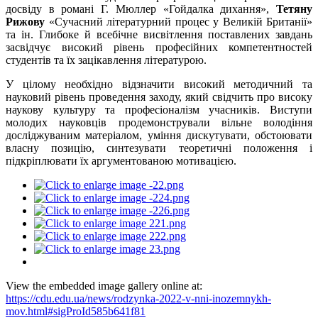
досвiду в романi Г. Мюллер «Гойдалка дихання»,
Тетяну
Рижову
«Сучасний літературний процес у Великій Британії»
та iн. Глибоке й всебiчне висвiтлення поставлених завдань
засвідчує високий рівень професiйних компетентностей
студентів та ïх зацікавлення літературою.
У цiлому необхiдно відзначити високий методичний та
науковий рівень проведення заходу, який свiдчить про високу
наукову культуру та професiоналiзм учасникiв. Виступи
молодих науковців продемонстрували вільне володіння
досліджуваним матеріалом, уміння дискутувати, обстоювати
власну позицію, синтезувати теоретичні положення і
підкріплювати їх аргументованою мотивацією.
View the embedded image gallery online at:
https://cdu.edu.ua/news/rodzynka-2022-v-nni-inozemnykh-
mov.html#sigProId585b641f81