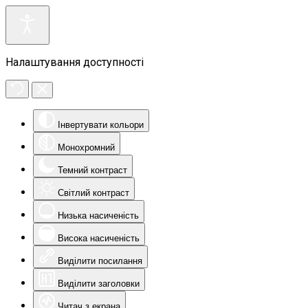
Налаштування доступності
Інвертувати кольори
Монохромний
Темний контраст
Світлий контраст
Низька насиченість
Висока насиченість
Виділити посилання
Виділити заголовки
Читач з екрана