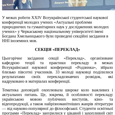
У межах роботи XХІV Всеукраїнської студентської наукової
конференції молодих учених «Актуальні проблеми
природничих та гуманітарних наук у дослідженнях молодих
учених» у Черкаському національному університеті імені
Богдана Хмельницького були проведені секційні засідання в
ННІ іноземних мов.
СЕКЦІЯ «ПЕРЕКЛАД»
Цьогорічне засідання секції «Переклад», організоване
кафедрою теорії та практики перекладу в межах
Всеукраїнської наукової конференції «Родзинка», зібрало
близько півсотні учасників. 33 молоді науковці поділилися
результатами своїх перекладознавчих розвідок, які
надруковано в матеріалах конференції.
Тематика доповідей охоплювала широке коло важливих і
актуальних питань. Це, зокрема, й особливості перекладу
українською мовою публічних виступів, кіно- та
відеопродукції, а також найрізноманітніших жанрів літератури
— від науково-популярної до філософської. Студенти освітньої
програми «Переклад» занурилися у цікавий і захопливий світ