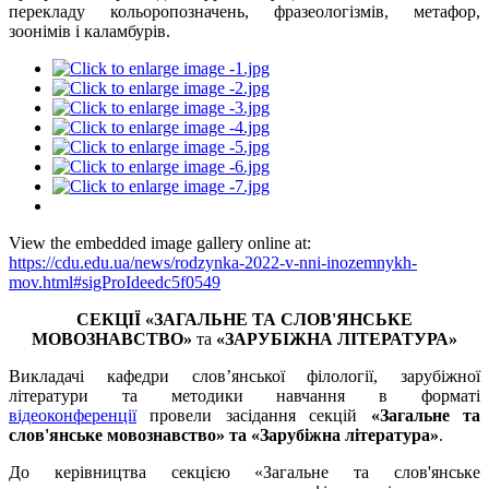
перекладу кольоропозначень, фразеологізмів, метафор,
зоонімів і каламбурів.
View the embedded image gallery online at:
https://cdu.edu.ua/news/rodzynka-2022-v-nni-inozemnykh-
mov.html#sigProIdeedc5f0549
СЕКЦІЇ
«ЗАГАЛЬНЕ ТА
C
ЛОВ'ЯНСЬКЕ
МОВОЗНАВСТВО»
та
«ЗАРУБІЖНА ЛІТЕРАТУРА»
Викладачі кафедри слов’янської філології, зарубіжної
літератури та методики навчання в форматі
відеоконференції
провели засідання секцій
«Загальне та
слов'янське мовознавство» та «Зарубіжна література»
.
До керівництва секцією «Загальне та слов'янське