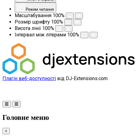
Режим читання
Масштабування
100
%
Розмір шрифту
100
%
Висота лінії
100
%
Інтервал між літерами
100
%
Плагін веб-доступності
від DJ-Extensions.com
Головне меню
×