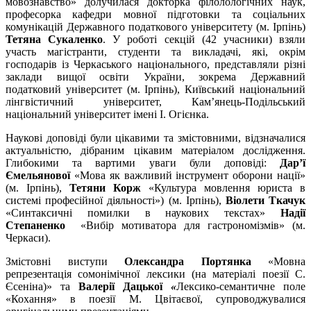
мовознавство» долучилася докторка філолологічних наук,
професорка кафедри мовної підготовки та соціальних
комунікацій Державного податкового університету (м. Ірпінь)
Тетяна Сукаленко
. У роботі секцій (42 учасники) взяли
участь магістранти, студенти та викладачі, які, окрім
господарів із Черкаського національного, представляли різні
заклади вищої освіти України, зокрема Державний
податковий університет (м. Ірпінь), Київський національний
лінгвістичний університет, Кам’янець-Подільський
національний університет імені І. Огієнка.
Наукові доповіді були цікавими та змістовними, відзначалися
актуальністю, дібраним цікавим матеріалом дослідження.
Глибокими та вартими уваги були доповіді:
Дар’ї
Ємельянової
«Мова як важливий інструмент оборони нації»
(м. Ірпінь),
Тетяни
Корж
«Культура мовлення юриста в
системі професійної діяльності») (м. Ірпінь),
Віолети
Ткачук
«Синтаксичні помилки в наукових текстах»
Надії
Степаненко
«Вибір мотиватора для гастрономізмів» (м.
Черкаси).
Змістовні виступи
Олександра Портянка
«Мовна
репрезентація сомонімічної лексики (на матеріалі поезії С.
Єсеніна)» та
Валерії Дацької
«
Лексико-семантичне поле
«Кохання» в поезії М. Цвітаєвої, супроводжувалися