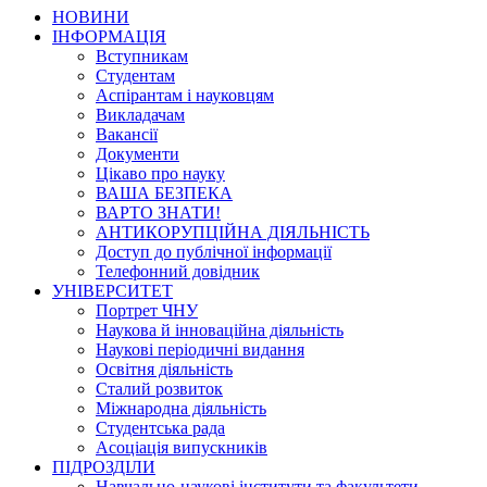
НОВИНИ
ІНФОРМАЦІЯ
Вступникам
Студентам
Аспірантам і науковцям
Викладачам
Вакансії
Документи
Цікаво про науку
ВАША БЕЗПЕКА
ВАРТО ЗНАТИ!
АНТИКОРУПЦІЙНА ДІЯЛЬНІСТЬ
Доступ до публічної інформації
Телефонний довідник
УНІВЕРСИТЕТ
Портрет ЧНУ
Наукова й інноваційна діяльність
Наукові періодичні видання
Освітня діяльність
Сталий розвиток
Міжнародна діяльність
Студентська рада
Асоціація випускників
ПІДРОЗДІЛИ
Навчально-наукові інститути та факультети