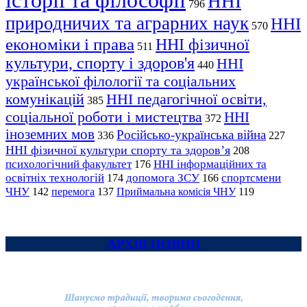
історії та філософії
ННІ
796
природничих та аграрних наук
ННІ
570
економіки і права
ННІ фізичної
511
культури, спорту і здоров'я
ННІ
440
української філології та соціальних
комунікацій
ННІ педагогічної освіти,
385
соціальної роботи і мистецтва
ННІ
372
іноземних мов
Російсько-українська війна
336
227
ННІ фізичної культури спорту та здоров’я
208
психологічний факультет
ННІ інформаційних та
176
освітніх технологій
допомога ЗСУ
спортсмени
174
166
ЧНУ
перемога
142
137
Приймальна комісія ЧНУ
119
АРХІВ НОВИН