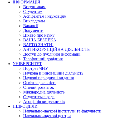
ІНФОРМАЦІЯ
Вступникам
Студентам
Аспірантам і науковцям
Викладачам
Вакансії
Документи
Цікаво про науку
ВАША БЕЗПЕКА
ВАРТО ЗНАТИ!
АНТИКОРУПЦІЙНА ДІЯЛЬНІСТЬ
Доступ до публічної інформації
Телефонний довідник
УНІВЕРСИТЕТ
Портрет ЧНУ
Наукова й інноваційна діяльність
Наукові періодичні видання
Освітня діяльність
Сталий розвиток
Міжнародна діяльність
Студентська рада
Асоціація випускників
ПІДРОЗДІЛИ
Навчально-наукові інститути та факультети
Навчально-наукові центри