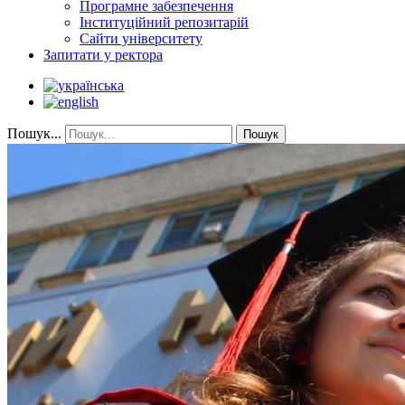
Програмне забезпечення
Інституційний репозитарій
Сайти університету
Запитати у ректора
Пошук...
Пошук