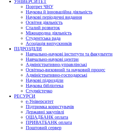
УНІВЕРСИТЕТ
Портрет ЧНУ
Наукова й інноваційна діяльність
Наукові періодичні видання
Освітня діяльність
Сталий розвиток
Міжнародна діяльність
Студентська рада
Асоціація випускників
ПІДРОЗДІЛИ
Навчально-наукові інститути та факультети
Навчально-наукові центри
Адміністративно-управлінські
Освітньо-виховний та науковий процес
Адміністративно-господарські
Наукові підрозділи
Наукова бібліотека
Студмістечко
РЕСУРСИ
е-Університет
Підтримка користувачів
Державні закупівлі
ОЩАДБАНК оплата
ПРИВАТБАНК оплата
Поштовий сервер