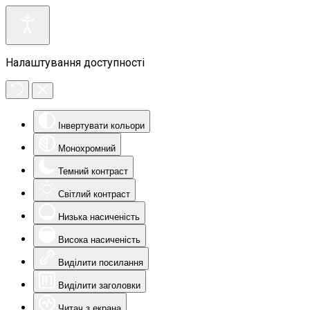
Налаштування доступності
Інвертувати кольори
Монохромний
Темний контраст
Світлий контраст
Низька насиченість
Висока насиченість
Виділити посилання
Виділити заголовки
Читач з екрана