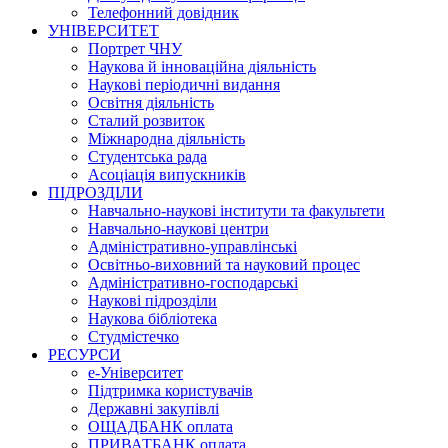
Телефонний довідник
УНІВЕРСИТЕТ
Портрет ЧНУ
Наукова й інноваційна діяльність
Наукові періодичні видання
Освітня діяльність
Сталий розвиток
Міжнародна діяльність
Студентська рада
Асоціація випускників
ПІДРОЗДІЛИ
Навчально-наукові інститути та факультети
Навчально-наукові центри
Адміністративно-управлінські
Освітньо-виховний та науковий процес
Адміністративно-господарські
Наукові підрозділи
Наукова бібліотека
Студмістечко
РЕСУРСИ
е-Університет
Підтримка користувачів
Державні закупівлі
ОЩАДБАНК оплата
ПРИВАТБАНК оплата