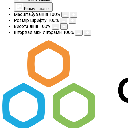
Режим читання
Масштабування
100
%
Розмір шрифту
100
%
Висота лінії
100
%
Інтервал між літерами
100
%