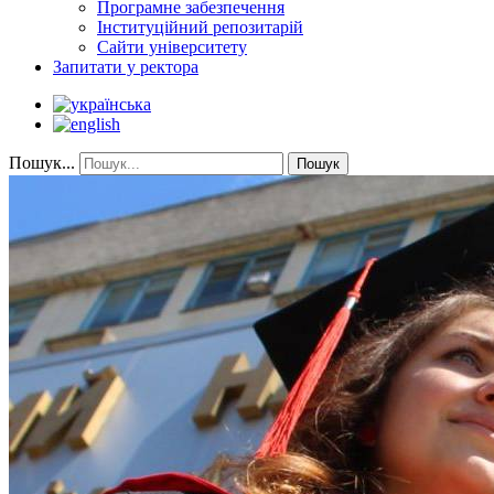
Програмне забезпечення
Інституційний репозитарій
Сайти університету
Запитати у ректора
Пошук...
Пошук