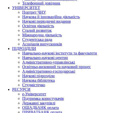
Телефонний довідник
УНІВЕРСИТЕТ
Портрет ЧНУ
Наукова й інноваційна діяльність
Наукові періодичні видання
Освітня діяльність
Сталий розвиток
Міжнародна діяльність
Студентська рада
Асоціація випускників
ПІДРОЗДІЛИ
Навчально-наукові інститути та факультети
Навчально-наукові центри
Адміністративно-управлінські
Освітньо-виховний та науковий процес
Адміністративно-господарські
Наукові підрозділи
Наукова бібліотека
Студмістечко
РЕСУРСИ
е-Університет
Підтримка користувачів
Державні закупівлі
ОЩАДБАНК оплата
ПРИВАТБАНК оплата