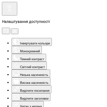
Налаштування доступності
Інвертувати кольори
Монохромний
Темний контраст
Світлий контраст
Низька насиченість
Висока насиченість
Виділити посилання
Виділити заголовки
Читач з екрана