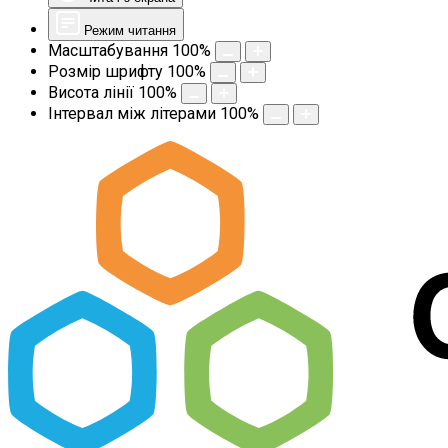
Режим читання
Масштабування
100
%
Розмір шрифту
100
%
Висота лінії
100
%
Інтервал між літерами
100
%