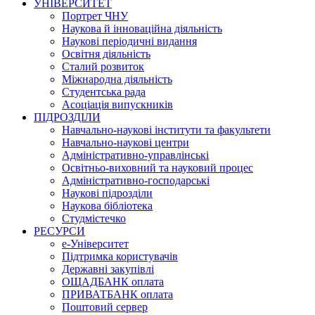
УНІВЕРСИТЕТ
Портрет ЧНУ
Наукова й інноваційна діяльність
Наукові періодичні видання
Освітня діяльність
Сталий розвиток
Міжнародна діяльність
Студентська рада
Асоціація випускників
ПІДРОЗДІЛИ
Навчально-наукові інститути та факультети
Навчально-наукові центри
Адміністративно-управлінські
Освітньо-виховний та науковий процес
Адміністративно-господарські
Наукові підрозділи
Наукова бібліотека
Студмістечко
РЕСУРСИ
е-Університет
Підтримка користувачів
Державні закупівлі
ОЩАДБАНК оплата
ПРИВАТБАНК оплата
Поштовий сервер