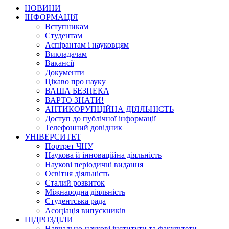
НОВИНИ
ІНФОРМАЦІЯ
Вступникам
Студентам
Аспірантам і науковцям
Викладачам
Вакансії
Документи
Цікаво про науку
ВАША БЕЗПЕКА
ВАРТО ЗНАТИ!
АНТИКОРУПЦІЙНА ДІЯЛЬНІСТЬ
Доступ до публічної інформації
Телефонний довідник
УНІВЕРСИТЕТ
Портрет ЧНУ
Наукова й інноваційна діяльність
Наукові періодичні видання
Освітня діяльність
Сталий розвиток
Міжнародна діяльність
Студентська рада
Асоціація випускників
ПІДРОЗДІЛИ
Навчально-наукові інститути та факультети