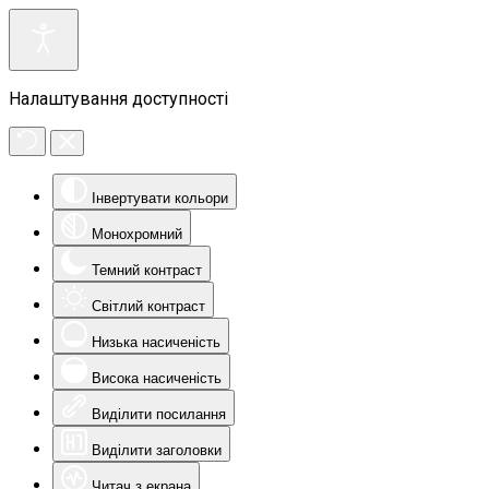
Налаштування доступності
Інвертувати кольори
Монохромний
Темний контраст
Світлий контраст
Низька насиченість
Висока насиченість
Виділити посилання
Виділити заголовки
Читач з екрана