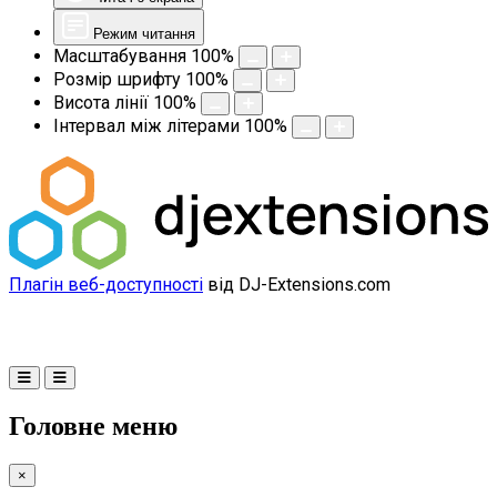
Режим читання
Масштабування
100
%
Розмір шрифту
100
%
Висота лінії
100
%
Інтервал між літерами
100
%
Плагін веб-доступності
від DJ-Extensions.com
Головне меню
×