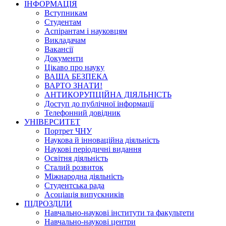
ІНФОРМАЦІЯ
Вступникам
Студентам
Аспірантам і науковцям
Викладачам
Вакансії
Документи
Цікаво про науку
ВАША БЕЗПЕКА
ВАРТО ЗНАТИ!
АНТИКОРУПЦІЙНА ДІЯЛЬНІСТЬ
Доступ до публічної інформації
Телефонний довідник
УНІВЕРСИТЕТ
Портрет ЧНУ
Наукова й інноваційна діяльність
Наукові періодичні видання
Освітня діяльність
Сталий розвиток
Міжнародна діяльність
Студентська рада
Асоціація випускників
ПІДРОЗДІЛИ
Навчально-наукові інститути та факультети
Навчально-наукові центри