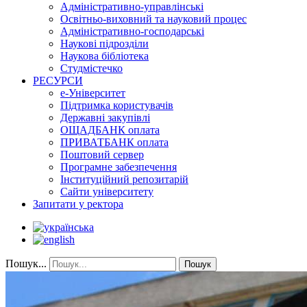
Адміністративно-управлінські
Освітньо-виховний та науковий процес
Адміністративно-господарські
Наукові підрозділи
Наукова бібліотека
Студмістечко
РЕСУРСИ
е-Університет
Підтримка користувачів
Державні закупівлі
ОЩАДБАНК оплата
ПРИВАТБАНК оплата
Поштовий сервер
Програмне забезпечення
Інституційний репозитарій
Сайти університету
Запитати у ректора
Пошук...
Пошук