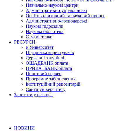
Навчально-наукові центри
Адміністративно-управлінські
Освітньо-виховний та науковий процес
Адміністративно-господарські
Наукові підрозділи
Наукова бібліотека
Студмістечко
РЕСУРСИ
е-Університет
Підтримка користувачів
Державні закупівлі
ОЩАДБАНК оплата
ПРИВАТБАНК оплата
Поштовий сервер
Програмне забезпечення
Інституційний репозитарій
Сайти університету
Запитати у ректора
НОВИНИ