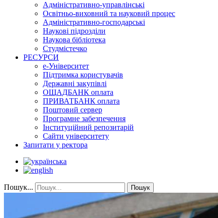
Адміністративно-управлінські
Освітньо-виховний та науковий процес
Адміністративно-господарські
Наукові підрозділи
Наукова бібліотека
Студмістечко
РЕСУРСИ
е-Університет
Підтримка користувачів
Державні закупівлі
ОЩАДБАНК оплата
ПРИВАТБАНК оплата
Поштовий сервер
Програмне забезпечення
Інституційний репозитарій
Сайти університету
Запитати у ректора
Пошук...
Пошук