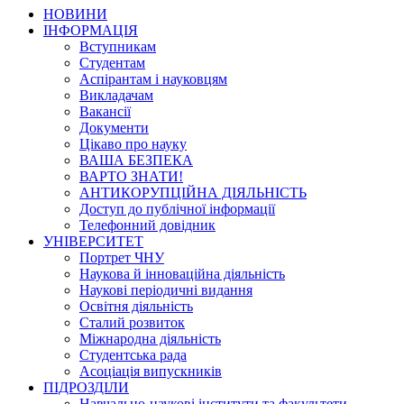
НОВИНИ
ІНФОРМАЦІЯ
Вступникам
Студентам
Аспірантам і науковцям
Викладачам
Вакансії
Документи
Цікаво про науку
ВАША БЕЗПЕКА
ВАРТО ЗНАТИ!
АНТИКОРУПЦІЙНА ДІЯЛЬНІСТЬ
Доступ до публічної інформації
Телефонний довідник
УНІВЕРСИТЕТ
Портрет ЧНУ
Наукова й інноваційна діяльність
Наукові періодичні видання
Освітня діяльність
Сталий розвиток
Міжнародна діяльність
Студентська рада
Асоціація випускників
ПІДРОЗДІЛИ
Навчально-наукові інститути та факультети