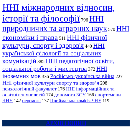
ННІ міжнародних відносин,
історії та філософії
ННІ
796
природничих та аграрних наук
ННІ
570
економіки і права
ННІ фізичної
511
культури, спорту і здоров'я
ННІ
440
української філології та соціальних
комунікацій
ННІ педагогічної освіти,
385
соціальної роботи і мистецтва
ННІ
372
іноземних мов
Російсько-українська війна
336
227
ННІ фізичної культури спорту та здоров’я
208
психологічний факультет
ННІ інформаційних та
176
освітніх технологій
допомога ЗСУ
спортсмени
174
166
ЧНУ
перемога
142
137
Приймальна комісія ЧНУ
119
АРХІВ НОВИН