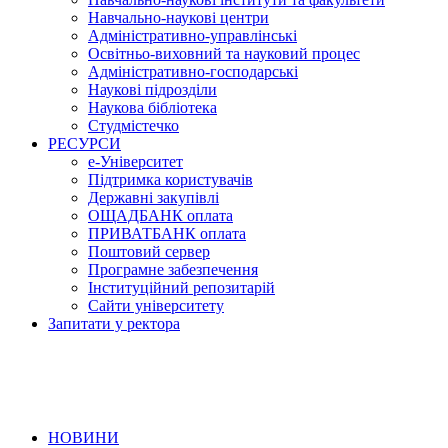
Навчально-наукові центри
Адміністративно-управлінські
Освітньо-виховний та науковий процес
Адміністративно-господарські
Наукові підрозділи
Наукова бібліотека
Студмістечко
РЕСУРСИ
е-Університет
Підтримка користувачів
Державні закупівлі
ОЩАДБАНК оплата
ПРИВАТБАНК оплата
Поштовий сервер
Програмне забезпечення
Інституційний репозитарій
Сайти університету
Запитати у ректора
НОВИНИ