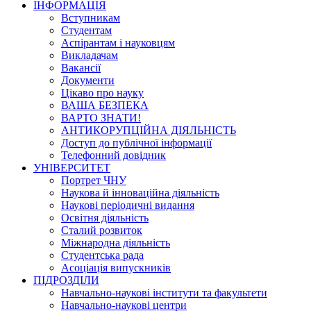
ІНФОРМАЦІЯ
Вступникам
Студентам
Аспірантам і науковцям
Викладачам
Вакансії
Документи
Цікаво про науку
ВАША БЕЗПЕКА
ВАРТО ЗНАТИ!
АНТИКОРУПЦІЙНА ДІЯЛЬНІСТЬ
Доступ до публічної інформації
Телефонний довідник
УНІВЕРСИТЕТ
Портрет ЧНУ
Наукова й інноваційна діяльність
Наукові періодичні видання
Освітня діяльність
Сталий розвиток
Міжнародна діяльність
Студентська рада
Асоціація випускників
ПІДРОЗДІЛИ
Навчально-наукові інститути та факультети
Навчально-наукові центри