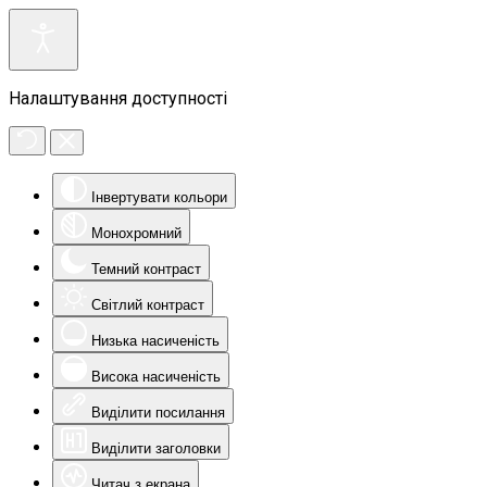
Налаштування доступності
Інвертувати кольори
Монохромний
Темний контраст
Світлий контраст
Низька насиченість
Висока насиченість
Виділити посилання
Виділити заголовки
Читач з екрана