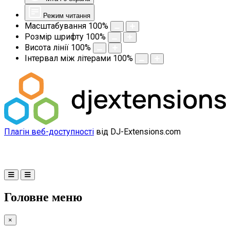
Режим читання
Масштабування
100
%
Розмір шрифту
100
%
Висота лінії
100
%
Інтервал між літерами
100
%
Плагін веб-доступності
від DJ-Extensions.com
Головне меню
×