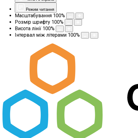
Режим читання
Масштабування
100
%
Розмір шрифту
100
%
Висота лінії
100
%
Інтервал між літерами
100
%