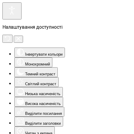
Налаштування доступності
Інвертувати кольори
Монохромний
Темний контраст
Світлий контраст
Низька насиченість
Висока насиченість
Виділити посилання
Виділити заголовки
Читач з екрана