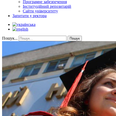
Програмне забезпечення
Інституційний репозитарій
Сайти університету
Запитати у ректора
Пошук...
Пошук