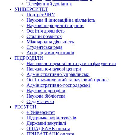
Телефонний довідник
УНІВЕРСИТЕТ
Портрет ЧНУ
Наукова й інноваційна діяльність
Наукові періодичні видання
Освітня діяльність
Сталий розвиток
Міжнародна діяльність
Студентська рада
Асоціація випускників
ПІДРОЗДІЛИ
Навчально-наукові інститути та факультети
Навчально-наукові центри
Адміністративно-управлінські
Освітньо-виховний та науковий процес
Адміністративно-господарські
Наукові підрозділи
Наукова бібліотека
Студмістечко
РЕСУРСИ
е-Університет
Підтримка користувачів
Державні закупівлі
ОЩАДБАНК оплата
ПРИВАТБАНК оплата