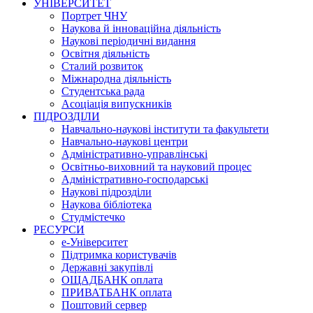
УНІВЕРСИТЕТ
Портрет ЧНУ
Наукова й інноваційна діяльність
Наукові періодичні видання
Освітня діяльність
Сталий розвиток
Міжнародна діяльність
Студентська рада
Асоціація випускників
ПІДРОЗДІЛИ
Навчально-наукові інститути та факультети
Навчально-наукові центри
Адміністративно-управлінські
Освітньо-виховний та науковий процес
Адміністративно-господарські
Наукові підрозділи
Наукова бібліотека
Студмістечко
РЕСУРСИ
е-Університет
Підтримка користувачів
Державні закупівлі
ОЩАДБАНК оплата
ПРИВАТБАНК оплата
Поштовий сервер