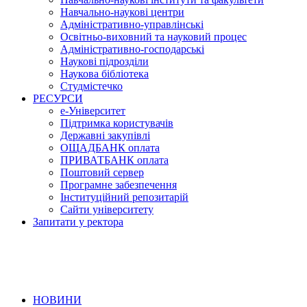
Навчально-наукові центри
Адміністративно-управлінські
Освітньо-виховний та науковий процес
Адміністративно-господарські
Наукові підрозділи
Наукова бібліотека
Студмістечко
РЕСУРСИ
е-Університет
Підтримка користувачів
Державні закупівлі
ОЩАДБАНК оплата
ПРИВАТБАНК оплата
Поштовий сервер
Програмне забезпечення
Інституційний репозитарій
Сайти університету
Запитати у ректора
НОВИНИ