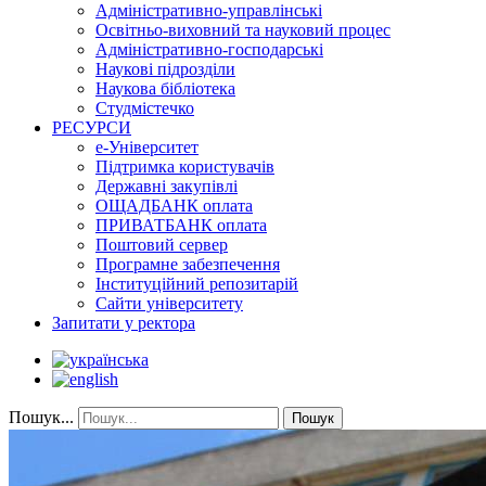
Адміністративно-управлінські
Освітньо-виховний та науковий процес
Адміністративно-господарські
Наукові підрозділи
Наукова бібліотека
Студмістечко
РЕСУРСИ
е-Університет
Підтримка користувачів
Державні закупівлі
ОЩАДБАНК оплата
ПРИВАТБАНК оплата
Поштовий сервер
Програмне забезпечення
Інституційний репозитарій
Сайти університету
Запитати у ректора
Пошук...
Пошук