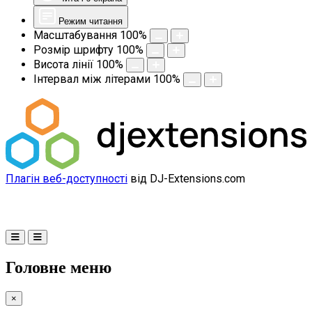
Режим читання
Масштабування
100
%
Розмір шрифту
100
%
Висота лінії
100
%
Інтервал між літерами
100
%
Плагін веб-доступності
від DJ-Extensions.com
Головне меню
×