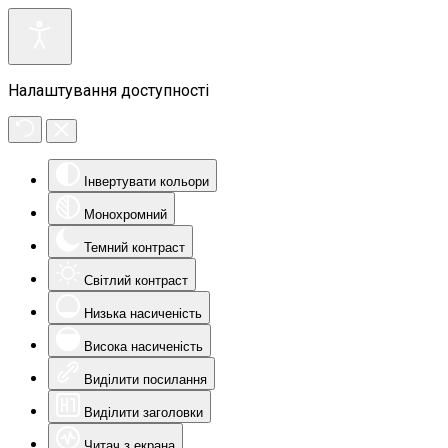
Налаштування доступності
Інвертувати кольори
Монохромний
Темний контраст
Світлий контраст
Низька насиченість
Висока насиченість
Виділити посилання
Виділити заголовки
Читач з екрана