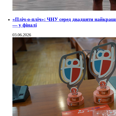
«Пліч-о-пліч»: ЧНУ серед двадцяти найкращих
— у фіналі
03.06.2026