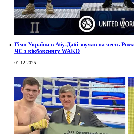
Гімн України в Абу-Дабі звучав на честь Ро
ЧС з кікбоксингу WAKO
01.12.2025