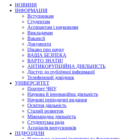
НОВИНИ
ІНФОРМАЦІЯ
Вступникам
Студентам
Аспірантам і науковцям
Викладачам
Вакансії
Документи
Цікаво про науку
ВАША БЕЗПЕКА
ВАРТО ЗНАТИ!
АНТИКОРУПЦІЙНА ДІЯЛЬНІСТЬ
Доступ до публічної інформації
Телефонний довідник
УНІВЕРСИТЕТ
Портрет ЧНУ
Наукова й інноваційна діяльність
Наукові періодичні видання
Освітня діяльність
Сталий розвиток
Міжнародна діяльність
Студентська рада
Асоціація випускників
ПІДРОЗДІЛИ
Навчально-наукові інститути та факультети