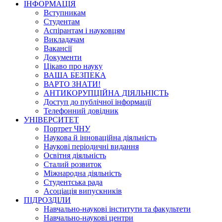
ІНФОРМАЦІЯ
Вступникам
Студентам
Аспірантам і науковцям
Викладачам
Вакансії
Документи
Цікаво про науку
ВАША БЕЗПЕКА
ВАРТО ЗНАТИ!
АНТИКОРУПЦІЙНА ДІЯЛЬНІСТЬ
Доступ до публічної інформації
Телефонний довідник
УНІВЕРСИТЕТ
Портрет ЧНУ
Наукова й інноваційна діяльність
Наукові періодичні видання
Освітня діяльність
Сталий розвиток
Міжнародна діяльність
Студентська рада
Асоціація випускників
ПІДРОЗДІЛИ
Навчально-наукові інститути та факультети
Навчально-наукові центри