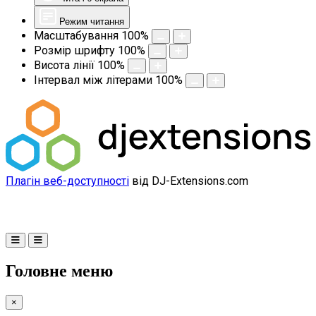
Режим читання
Масштабування
100
%
Розмір шрифту
100
%
Висота лінії
100
%
Інтервал між літерами
100
%
Плагін веб-доступності
від DJ-Extensions.com
Головне меню
×