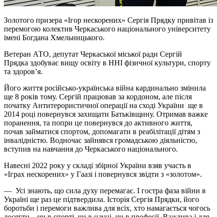
Золотого призера «Ігор нескорених» Сергія Прядку привітав із
перемогою колектив Черкаського національного університету
імені Богдана Хмельницького.
Ветеран АТО, депутат Черкаської міської ради Сергій
Прядка здобуває вищу освіту в ННІ фізичної культури, спорту
та здоров’я.
Його життя російсько-українська війна кардинально змінила
ще 8 років тому. Сергій працював за кордоном, але після
початку Антитерористичної операції на сході України ще в
2014 році повернувся захищати Батьківщину. Отримав важке
поранення, та попри це повернувся до активного життя,
почав займатися спортом, допомагати в реабілітації дітям з
інвалідністю. Водночас зайнявся громадською діяльністю,
вступив на навчання до Черкаського національного.
Навесні 2022 року у складі збірної України взяв участь в
«Іграх нескорених» у Гаазі і повернувся звідти з «золотом».
— Усі знають, що сила духу перемагає. І гостра фаза війни в
Україні ще раз це підтвердила. Історія Сергія Прядки, його
боротьби і перемоги важлива для всіх, хто намагається чогось
досягти – чи в спорті, чи в науці, чи в професії. Важлива і для