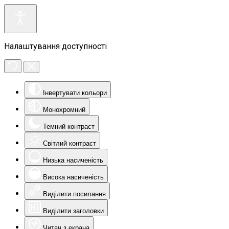
Налаштування доступності
Інвертувати кольори
Монохромний
Темний контраст
Світлий контраст
Низька насиченість
Висока насиченість
Виділити посилання
Виділити заголовки
Читач з екрана