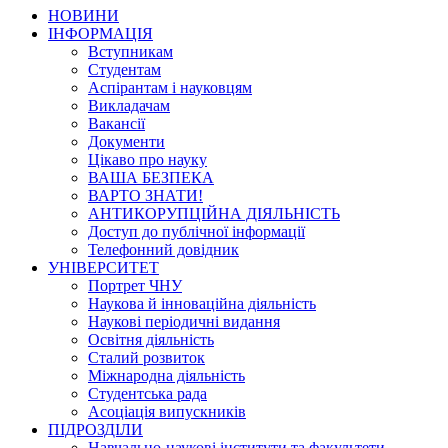
НОВИНИ
ІНФОРМАЦІЯ
Вступникам
Студентам
Аспірантам і науковцям
Викладачам
Вакансії
Документи
Цікаво про науку
ВАША БЕЗПЕКА
ВАРТО ЗНАТИ!
АНТИКОРУПЦІЙНА ДІЯЛЬНІСТЬ
Доступ до публічної інформації
Телефонний довідник
УНІВЕРСИТЕТ
Портрет ЧНУ
Наукова й інноваційна діяльність
Наукові періодичні видання
Освітня діяльність
Сталий розвиток
Міжнародна діяльність
Студентська рада
Асоціація випускників
ПІДРОЗДІЛИ
Навчально-наукові інститути та факультети