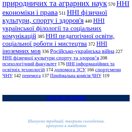
природничих та аграрних наук
ННІ
570
економіки і права
ННІ фізичної
511
культури, спорту і здоров'я
ННІ
440
української філології та соціальних
комунікацій
ННІ педагогічної освіти,
385
соціальної роботи і мистецтва
ННІ
372
іноземних мов
Російсько-українська війна
336
227
ННІ фізичної культури спорту та здоров’я
208
психологічний факультет
ННІ інформаційних та
176
освітніх технологій
допомога ЗСУ
спортсмени
174
166
ЧНУ
перемога
142
137
Приймальна комісія ЧНУ
119
АРХІВ НОВИН