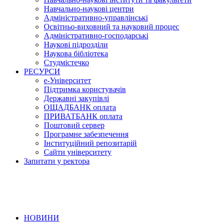
Навчально-наукові центри
Адміністративно-управлінські
Освітньо-виховний та науковий процес
Адміністративно-господарські
Наукові підрозділи
Наукова бібліотека
Студмістечко
РЕСУРСИ
е-Університет
Підтримка користувачів
Державні закупівлі
ОЩАДБАНК оплата
ПРИВАТБАНК оплата
Поштовий сервер
Програмне забезпечення
Інституційний репозитарій
Сайти університету
Запитати у ректора
НОВИНИ