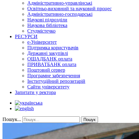
Адміністративно-управлінські
Освітньо-виховний та науковий процес
Адміністративно-господарські
Наукові підрозділи
Наукова бібліотека
Студмістечко
РЕСУРСИ
е-Університет
Підтримка користувачів
Державні закупівлі
ОЩАДБАНК оплата
ПРИВАТБАНК оплата
Поштовий сервер
Програмне забезпечення
Інституційний репозитарій
Сайти університету
Запитати у ректора
Пошук...
Пошук