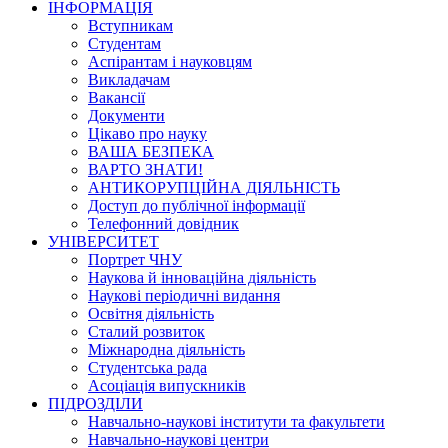
ІНФОРМАЦІЯ
Вступникам
Студентам
Аспірантам і науковцям
Викладачам
Вакансії
Документи
Цікаво про науку
ВАША БЕЗПЕКА
ВАРТО ЗНАТИ!
АНТИКОРУПЦІЙНА ДІЯЛЬНІСТЬ
Доступ до публічної інформації
Телефонний довідник
УНІВЕРСИТЕТ
Портрет ЧНУ
Наукова й інноваційна діяльність
Наукові періодичні видання
Освітня діяльність
Сталий розвиток
Міжнародна діяльність
Студентська рада
Асоціація випускників
ПІДРОЗДІЛИ
Навчально-наукові інститути та факультети
Навчально-наукові центри