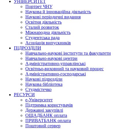
УНІВЕРСИТЕТ
Портрет ЧНУ
Наукова й інноваційна діяльність
Наукові періодичні видання
Освітня діяльність
Сталий розвиток
Міжнародна діяльність
Студентська рада
Асоціація випускників
ПІДРОЗДІЛИ
Навчально-наукові інститути та факультети
Навчально-наукові центри
Адміністративно-управлінські
Освітньо-виховний та науковий процес
Адміністративно-господарські
Наукові підрозділи
Наукова бібліотека
Студмістечко
РЕСУРСИ
е-Університет
Підтримка користувачів
Державні закупівлі
ОЩАДБАНК оплата
ПРИВАТБАНК оплата
Поштовий сервер