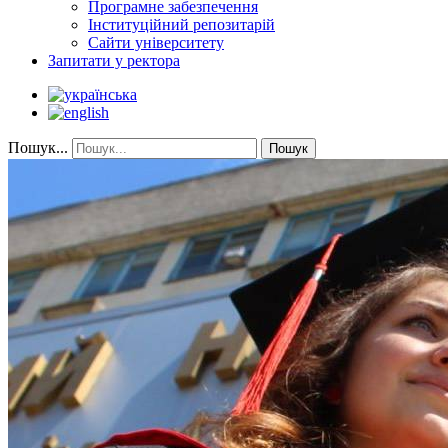
Програмне забезпечення
Інституційний репозитарій
Сайти університету
Запитати у ректора
Пошук...
Пошук