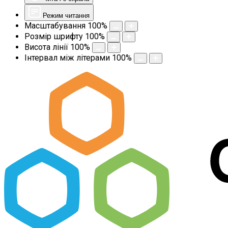
Режим читання
Масштабування
100
%
Розмір шрифту
100
%
Висота лінії
100
%
Інтервал між літерами
100
%