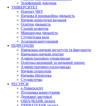
Телефонний довідник
УНІВЕРСИТЕТ
Портрет ЧНУ
Наукова й інноваційна діяльність
Наукові періодичні видання
Освітня діяльність
Сталий розвиток
Міжнародна діяльність
Студентська рада
Асоціація випускників
ПІДРОЗДІЛИ
Навчально-наукові інститути та факультети
Навчально-наукові центри
Адміністративно-управлінські
Освітньо-виховний та науковий процес
Адміністративно-господарські
Наукові підрозділи
Наукова бібліотека
Студмістечко
РЕСУРСИ
е-Університет
Підтримка користувачів
Державні закупівлі
ОЩАДБАНК оплата
ПРИВАТБАНК оплата