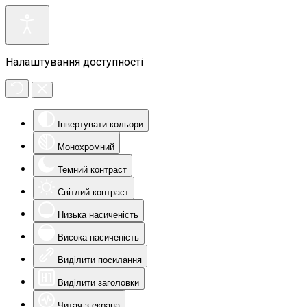
Налаштування доступності
Інвертувати кольори
Монохромний
Темний контраст
Світлий контраст
Низька насиченість
Висока насиченість
Виділити посилання
Виділити заголовки
Читач з екрана