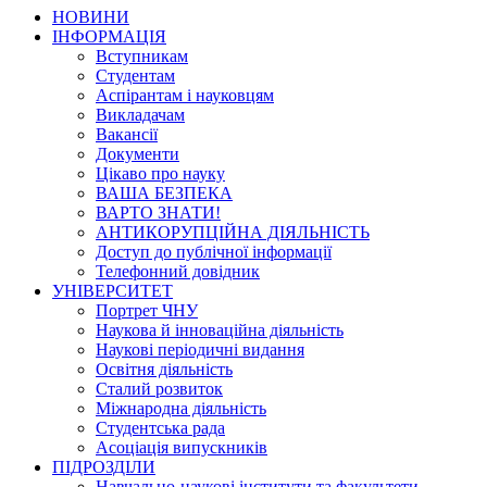
НОВИНИ
ІНФОРМАЦІЯ
Вступникам
Студентам
Аспірантам і науковцям
Викладачам
Вакансії
Документи
Цікаво про науку
ВАША БЕЗПЕКА
ВАРТО ЗНАТИ!
АНТИКОРУПЦІЙНА ДІЯЛЬНІСТЬ
Доступ до публічної інформації
Телефонний довідник
УНІВЕРСИТЕТ
Портрет ЧНУ
Наукова й інноваційна діяльність
Наукові періодичні видання
Освітня діяльність
Сталий розвиток
Міжнародна діяльність
Студентська рада
Асоціація випускників
ПІДРОЗДІЛИ
Навчально-наукові інститути та факультети