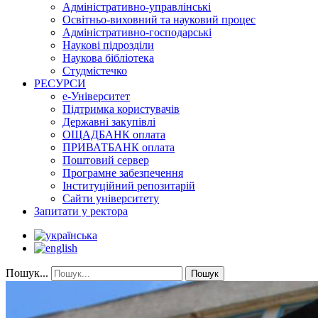
Адміністративно-управлінські
Освітньо-виховний та науковий процес
Адміністративно-господарські
Наукові підрозділи
Наукова бібліотека
Студмістечко
РЕСУРСИ
е-Університет
Підтримка користувачів
Державні закупівлі
ОЩАДБАНК оплата
ПРИВАТБАНК оплата
Поштовий сервер
Програмне забезпечення
Інституційний репозитарій
Сайти університету
Запитати у ректора
Пошук...
Пошук