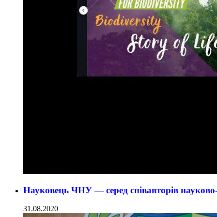
Науковець ЧНУ — серед співавторів науково
31.08.2020