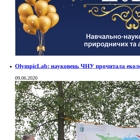
OlympicLab: науковець ЧНУ прочитала екол
09.06.2020