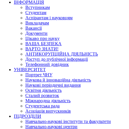
ІНФОРМАЦІЯ
Вступникам
Студентам
Аспірантам і науковцям
Викладачам
Вакансії
Документи
Цікаво про науку
ВАША БЕЗПЕКА
ВАРТО ЗНАТИ!
АНТИКОРУПЦІЙНА ДІЯЛЬНІСТЬ
Доступ до публічної інформації
Телефонний довідник
УНІВЕРСИТЕТ
Портрет ЧНУ
Наукова й інноваційна діяльність
Наукові періодичні видання
Освітня діяльність
Сталий розвиток
Міжнародна діяльність
Студентська рада
Асоціація випускників
ПІДРОЗДІЛИ
Навчально-наукові інститути та факультети
Навчально-наукові центри