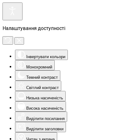
Налаштування доступності
Інвертувати кольори
Монохромний
Темний контраст
Світлий контраст
Низька насиченість
Висока насиченість
Виділити посилання
Виділити заголовки
Читач з екрана