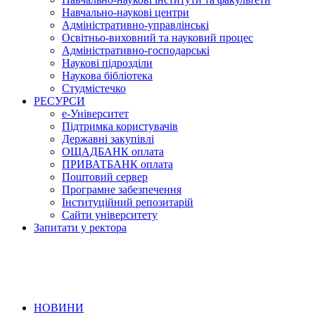
Навчально-наукові центри
Адміністративно-управлінські
Освітньо-виховний та науковий процес
Адміністративно-господарські
Наукові підрозділи
Наукова бібліотека
Студмістечко
РЕСУРСИ
е-Університет
Підтримка користувачів
Державні закупівлі
ОЩАДБАНК оплата
ПРИВАТБАНК оплата
Поштовий сервер
Програмне забезпечення
Інституційний репозитарій
Сайти університету
Запитати у ректора
НОВИНИ