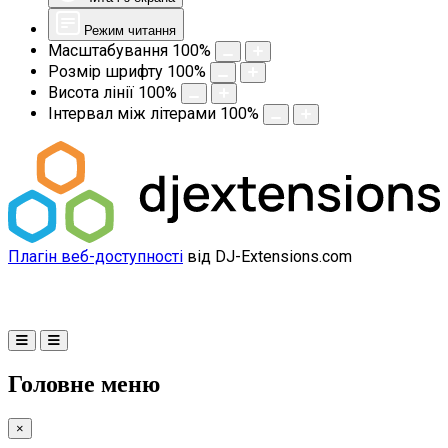
Режим читання
Масштабування
100
%
Розмір шрифту
100
%
Висота лінії
100
%
Інтервал між літерами
100
%
Плагін веб-доступності
від DJ-Extensions.com
Головне меню
×