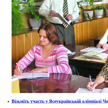
Візьміть участь у Всеукраїнській олімпіаді 