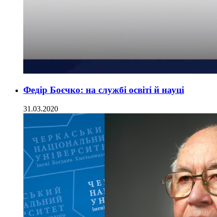
Федір Боєчко: на службі освіті й науці
31.03.2020