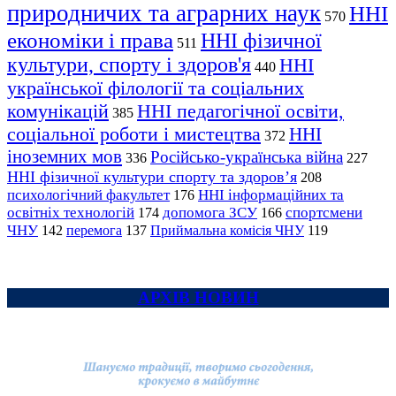
природничих та аграрних наук
ННІ
570
економіки і права
ННІ фізичної
511
культури, спорту і здоров'я
ННІ
440
української філології та соціальних
комунікацій
ННІ педагогічної освіти,
385
соціальної роботи і мистецтва
ННІ
372
іноземних мов
Російсько-українська війна
336
227
ННІ фізичної культури спорту та здоров’я
208
психологічний факультет
ННІ інформаційних та
176
освітніх технологій
допомога ЗСУ
спортсмени
174
166
ЧНУ
перемога
142
137
Приймальна комісія ЧНУ
119
АРХІВ НОВИН