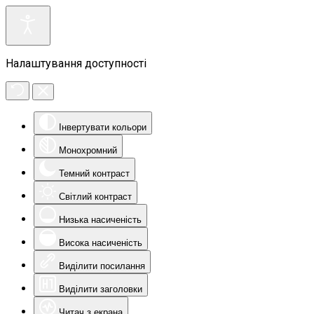
Налаштування доступності
Інвертувати кольори
Монохромний
Темний контраст
Світлий контраст
Низька насиченість
Висока насиченість
Виділити посилання
Виділити заголовки
Читач з екрана