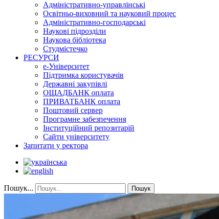
Адміністративно-управлінські
Освітньо-виховний та науковий процес
Адміністративно-господарські
Наукові підрозділи
Наукова бібліотека
Студмістечко
РЕСУРСИ
е-Університет
Підтримка користувачів
Державні закупівлі
ОЩАДБАНК оплата
ПРИВАТБАНК оплата
Поштовий сервер
Програмне забезпечення
Інституційний репозитарій
Сайти університету
Запитати у ректора
Пошук...
Пошук