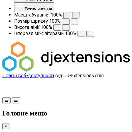
Режим читання
Масштабування
100
%
Розмір шрифту
100
%
Висота лінії
100
%
Інтервал між літерами
100
%
Плагін веб-доступності
від DJ-Extensions.com
Головне меню
×