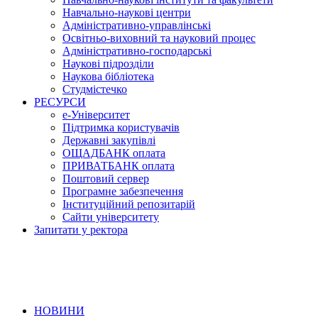
Навчально-наукові центри
Адміністративно-управлінські
Освітньо-виховний та науковий процес
Адміністративно-господарські
Наукові підрозділи
Наукова бібліотека
Студмістечко
РЕСУРСИ
е-Університет
Підтримка користувачів
Державні закупівлі
ОЩАДБАНК оплата
ПРИВАТБАНК оплата
Поштовий сервер
Програмне забезпечення
Інституційний репозитарій
Сайти університету
Запитати у ректора
НОВИНИ