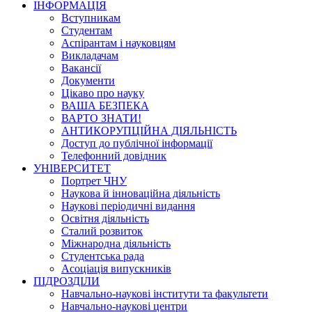
ІНФОРМАЦІЯ
Вступникам
Студентам
Аспірантам і науковцям
Викладачам
Вакансії
Документи
Цікаво про науку
ВАША БЕЗПЕКА
ВАРТО ЗНАТИ!
АНТИКОРУПЦІЙНА ДІЯЛЬНІСТЬ
Доступ до публічної інформації
Телефонний довідник
УНІВЕРСИТЕТ
Портрет ЧНУ
Наукова й інноваційна діяльність
Наукові періодичні видання
Освітня діяльність
Сталий розвиток
Міжнародна діяльність
Студентська рада
Асоціація випускників
ПІДРОЗДІЛИ
Навчально-наукові інститути та факультети
Навчально-наукові центри