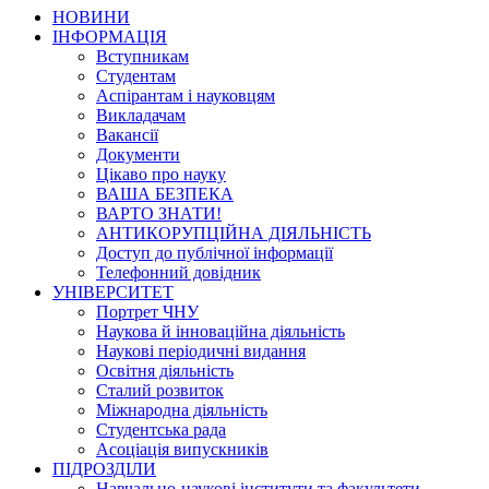
НОВИНИ
ІНФОРМАЦІЯ
Вступникам
Студентам
Аспірантам і науковцям
Викладачам
Вакансії
Документи
Цікаво про науку
ВАША БЕЗПЕКА
ВАРТО ЗНАТИ!
АНТИКОРУПЦІЙНА ДІЯЛЬНІСТЬ
Доступ до публічної інформації
Телефонний довідник
УНІВЕРСИТЕТ
Портрет ЧНУ
Наукова й інноваційна діяльність
Наукові періодичні видання
Освітня діяльність
Сталий розвиток
Міжнародна діяльність
Студентська рада
Асоціація випускників
ПІДРОЗДІЛИ
Навчально-наукові інститути та факультети