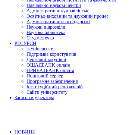
Навчально-наукові центри
Адміністративно-управлінські
Освітньо-виховний та науковий процес
Адміністративно-господарські
Наукові підрозділи
Наукова бібліотека
Студмістечко
РЕСУРСИ
е-Університет
Підтримка користувачів
Державні закупівлі
ОЩАДБАНК оплата
ПРИВАТБАНК оплата
Поштовий сервер
Програмне забезпечення
Інституційний репозитарій
Сайти університету
Запитати у ректора
НОВИНИ