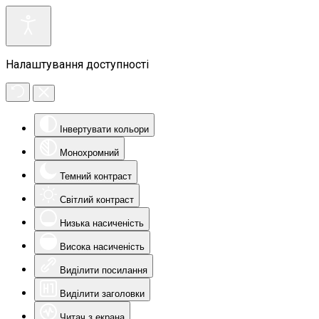
Налаштування доступності
Інвертувати кольори
Монохромний
Темний контраст
Світлий контраст
Низька насиченість
Висока насиченість
Виділити посилання
Виділити заголовки
Читач з екрана