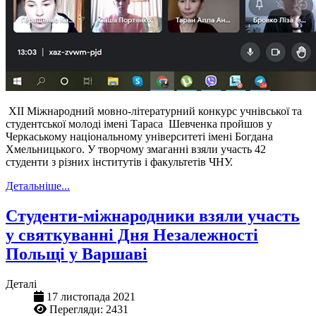
ХІІ Міжнародний мовно-літературний конкурс учнівської та
студентської молоді імені Тараса Шевченка пройшов у
Черкаському національному університеті імені Богдана
Хмельницького. У творчому змаганні взяли участь 42
студенти з різних інститутів і факультетів ЧНУ.
Детальніше...
Студенти-міжнародники взяли участь
у святкуванні Дня Незалежності
Польщі у Варшаві
Деталі
17 листопада 2021
Перегляди: 2431