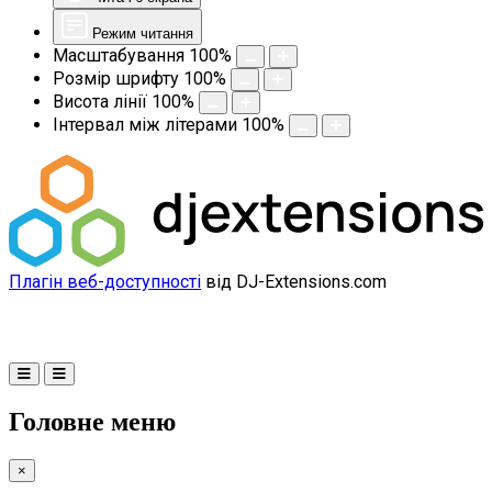
Режим читання
Масштабування
100
%
Розмір шрифту
100
%
Висота лінії
100
%
Інтервал між літерами
100
%
Плагін веб-доступності
від DJ-Extensions.com
Головне меню
×