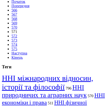
Початок
Попередня
566
567
568
569
570
571
572
573
574
575
Наступна
Кінець
Теги
ННІ міжнародних відносин,
історії та філософії
ННІ
796
природничих та аграрних наук
ННІ
570
економіки і права
ННІ фізичної
511