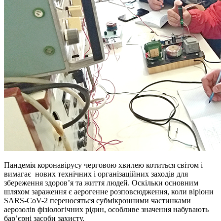
Пандемія коронавірусу черговою хвилею котиться світом і
вимагає нових технічних і організаційних заходів для
збереження здоров’я та життя людей. Оскільки основним
шляхом зараження є аерогенне розповсюдження, коли віріони
SARS-CoV-2 переносяться субмікронними частинками
аерозолів фізіологічних рідин, особливе значення набувають
бар’єрні засоби захисту.