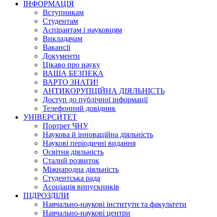
ІНФОРМАЦІЯ
Вступникам
Студентам
Аспірантам і науковцям
Викладачам
Вакансії
Документи
Цікаво про науку
ВАША БЕЗПЕКА
ВАРТО ЗНАТИ!
АНТИКОРУПЦІЙНА ДІЯЛЬНІСТЬ
Доступ до публічної інформації
Телефонний довідник
УНІВЕРСИТЕТ
Портрет ЧНУ
Наукова й інноваційна діяльність
Наукові періодичні видання
Освітня діяльність
Сталий розвиток
Міжнародна діяльність
Студентська рада
Асоціація випускників
ПІДРОЗДІЛИ
Навчально-наукові інститути та факультети
Навчально-наукові центри