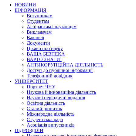
НОВИНИ
ІНФОРМАЦІЯ
Вступникам
Студентам
Аспірантам і науковцям
Викладачам
Вакансії
Документи
Цікаво про науку
ВАША БЕЗПЕКА
ВАРТО ЗНАТИ!
АНТИКОРУПЦІЙНА ДІЯЛЬНІСТЬ
Доступ до публічної інформації
Телефонний довідник
УНІВЕРСИТЕТ
Портрет ЧНУ
Наукова й інноваційна діяльність
Наукові періодичні видання
Освітня діяльність
Сталий розвиток
Міжнародна діяльність
Студентська рада
Асоціація випускників
ПІДРОЗДІЛИ
Навчально-наукові інститути та факультети