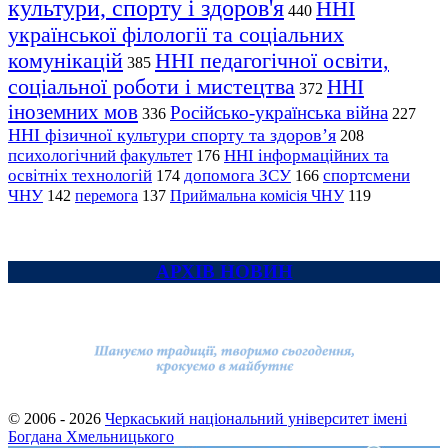
культури, спорту і здоров'я
ННІ
440
української філології та соціальних
комунікацій
ННІ педагогічної освіти,
385
соціальної роботи і мистецтва
ННІ
372
іноземних мов
Російсько-українська війна
336
227
ННІ фізичної культури спорту та здоров’я
208
психологічний факультет
ННІ інформаційних та
176
освітніх технологій
допомога ЗСУ
спортсмени
174
166
ЧНУ
перемога
142
137
Приймальна комісія ЧНУ
119
АРХІВ НОВИН
© 2006 - 2026
Черкаський національний університет імені
Богдана Хмельницького