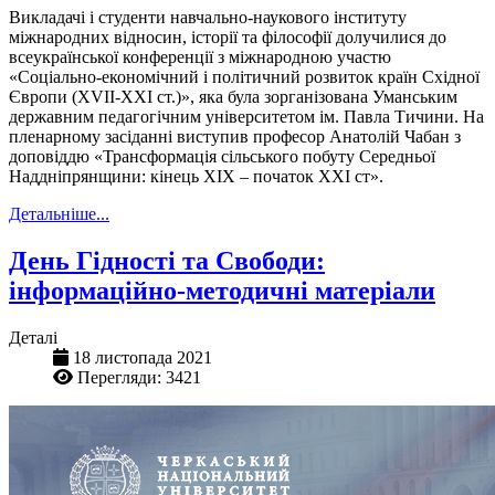
Викладачі і студенти навчально-наукового інституту
міжнародних відносин, історії та філософії долучилися до
всеукраїнської конференції з міжнародною участю
«Соціально-економічний і політичний розвиток країн Східної
Європи (ХVІІ-ХХІ ст.)», яка була зорганізована Уманським
державним педагогічним університетом ім. Павла Тичини. На
пленарному засіданні виступив професор Анатолій Чабан з
доповіддю «Трансформація сільського побуту Середньої
Наддніпрянщини: кінець XIX – початок XXI ст».
Детальніше...
День Гідності та Свободи:
інформаційно-методичні матеріали
Деталі
18 листопада 2021
Перегляди: 3421