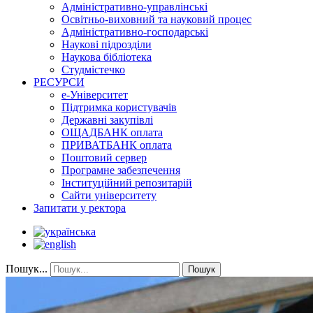
Адміністративно-управлінські
Освітньо-виховний та науковий процес
Адміністративно-господарські
Наукові підрозділи
Наукова бібліотека
Студмістечко
РЕСУРСИ
е-Університет
Підтримка користувачів
Державні закупівлі
ОЩАДБАНК оплата
ПРИВАТБАНК оплата
Поштовий сервер
Програмне забезпечення
Інституційний репозитарій
Сайти університету
Запитати у ректора
Пошук...
Пошук