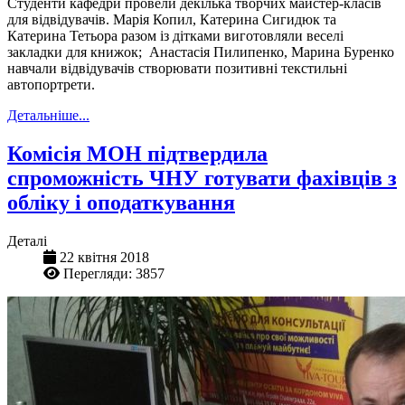
Студенти кафедри провели декілька творчих майстер-класів
для відвідувачів. Марія Копил, Катерина Сигидюк та
Катерина Тетьора разом із дітками виготовляли веселі
закладки для книжок; Анастасія Пилипенко, Марина Буренко
навчали відвідувачів створювати позитивні текстильні
автопортрети.
Детальніше...
Комісія МОН підтвердила
спроможність ЧНУ готувати фахівців з
обліку і оподаткування
Деталі
22 квітня 2018
Перегляди: 3857