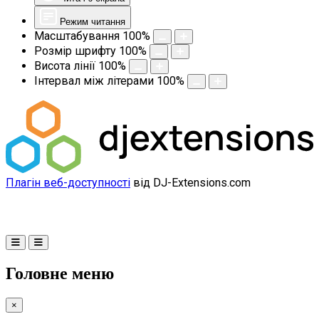
Режим читання
Масштабування
100
%
Розмір шрифту
100
%
Висота лінії
100
%
Інтервал між літерами
100
%
Плагін веб-доступності
від DJ-Extensions.com
Головне меню
×