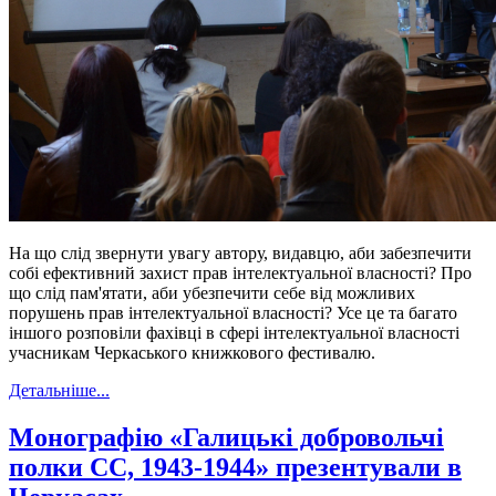
На що слід звернути увагу автору, видавцю, аби забезпечити
собі ефективний захист прав інтелектуальної власності? Про
що слід пам'ятати, аби убезпечити себе від можливих
порушень прав інтелектуальної власності? Усе це та багато
іншого розповіли фахівці в сфері інтелектуальної власності
учасникам Черкаського книжкового фестивалю.
Детальніше...
Монографію «Галицькі добровольчі
полки СС, 1943-1944» презентували в