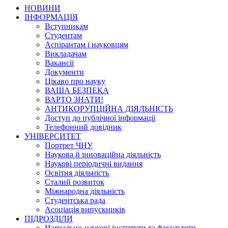
НОВИНИ
ІНФОРМАЦІЯ
Вступникам
Студентам
Аспірантам і науковцям
Викладачам
Вакансії
Документи
Цікаво про науку
ВАША БЕЗПЕКА
ВАРТО ЗНАТИ!
АНТИКОРУПЦІЙНА ДІЯЛЬНІСТЬ
Доступ до публічної інформації
Телефонний довідник
УНІВЕРСИТЕТ
Портрет ЧНУ
Наукова й інноваційна діяльність
Наукові періодичні видання
Освітня діяльність
Сталий розвиток
Міжнародна діяльність
Студентська рада
Асоціація випускників
ПІДРОЗДІЛИ
Навчально-наукові інститути та факультети