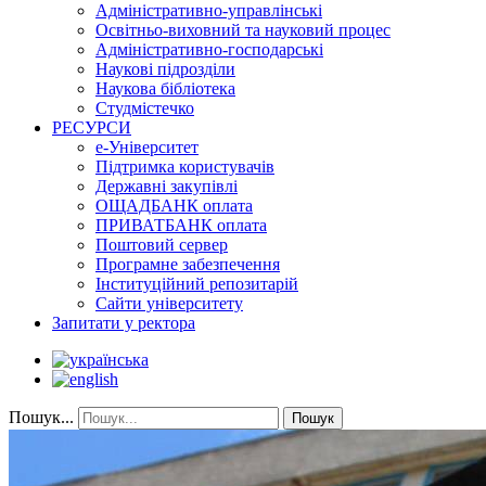
Адміністративно-управлінські
Освітньо-виховний та науковий процес
Адміністративно-господарські
Наукові підрозділи
Наукова бібліотека
Студмістечко
РЕСУРСИ
е-Університет
Підтримка користувачів
Державні закупівлі
ОЩАДБАНК оплата
ПРИВАТБАНК оплата
Поштовий сервер
Програмне забезпечення
Інституційний репозитарій
Сайти університету
Запитати у ректора
Пошук...
Пошук