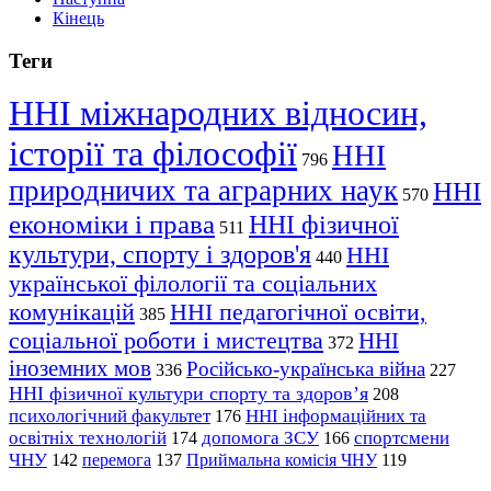
Кінець
Теги
ННІ міжнародних відносин,
історії та філософії
ННІ
796
природничих та аграрних наук
ННІ
570
економіки і права
ННІ фізичної
511
культури, спорту і здоров'я
ННІ
440
української філології та соціальних
комунікацій
ННІ педагогічної освіти,
385
соціальної роботи і мистецтва
ННІ
372
іноземних мов
Російсько-українська війна
336
227
ННІ фізичної культури спорту та здоров’я
208
психологічний факультет
ННІ інформаційних та
176
освітніх технологій
допомога ЗСУ
спортсмени
174
166
ЧНУ
перемога
142
137
Приймальна комісія ЧНУ
119