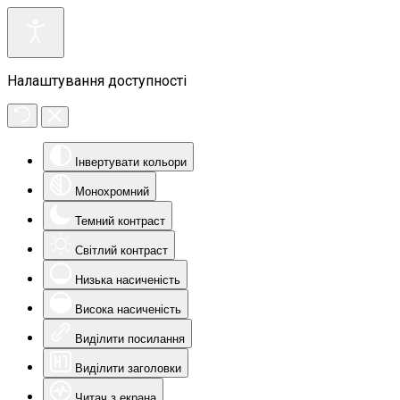
Налаштування доступності
Інвертувати кольори
Монохромний
Темний контраст
Світлий контраст
Низька насиченість
Висока насиченість
Виділити посилання
Виділити заголовки
Читач з екрана