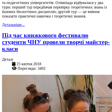
та педагогічних університетів. Олімпіада відбувалася у два
тури: перший тур передбачав перевірку теоретичних знань із
базових біологічних дисциплін; другий тур — це вміння
показати практичні навички і теоретичні знання.
Детальніше...
Під час книжкового фестивалю
студенти ЧНУ провели творчі майстер-
класи
Деталі
25 квітня 2018
Перегляди: 3492