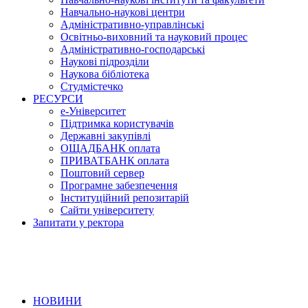
Навчально-наукові центри
Адміністративно-управлінські
Освітньо-виховний та науковий процес
Адміністративно-господарські
Наукові підрозділи
Наукова бібліотека
Студмістечко
РЕСУРСИ
е-Університет
Підтримка користувачів
Державні закупівлі
ОЩАДБАНК оплата
ПРИВАТБАНК оплата
Поштовий сервер
Програмне забезпечення
Інституційний репозитарій
Сайти університету
Запитати у ректора
НОВИНИ