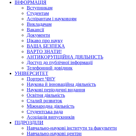
ІНФОРМАЦІЯ
Вступникам
Студентам
Аспірантам і науковцям
Викладачам
Вакансії
Документи
Цікаво про науку
ВАША БЕЗПЕКА
ВАРТО ЗНАТИ!
АНТИКОРУПЦІЙНА ДІЯЛЬНІСТЬ
Доступ до публічної інформації
Телефонний довідник
УНІВЕРСИТЕТ
Портрет ЧНУ
Наукова й інноваційна діяльність
Наукові періодичні видання
Освітня діяльність
Сталий розвиток
Міжнародна діяльність
Студентська рада
Асоціація випускників
ПІДРОЗДІЛИ
Навчально-наукові інститути та факультети
Навчально-наукові центри