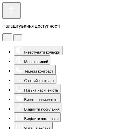
Налаштування доступності
Інвертувати кольори
Монохромний
Темний контраст
Світлий контраст
Низька насиченість
Висока насиченість
Виділити посилання
Виділити заголовки
Читач з екрана