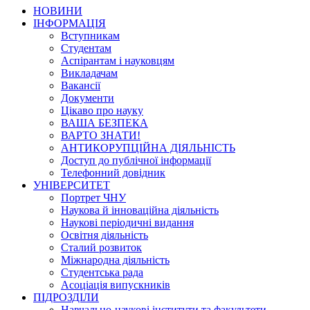
НОВИНИ
ІНФОРМАЦІЯ
Вступникам
Студентам
Аспірантам і науковцям
Викладачам
Вакансії
Документи
Цікаво про науку
ВАША БЕЗПЕКА
ВАРТО ЗНАТИ!
АНТИКОРУПЦІЙНА ДІЯЛЬНІСТЬ
Доступ до публічної інформації
Телефонний довідник
УНІВЕРСИТЕТ
Портрет ЧНУ
Наукова й інноваційна діяльність
Наукові періодичні видання
Освітня діяльність
Сталий розвиток
Міжнародна діяльність
Студентська рада
Асоціація випускників
ПІДРОЗДІЛИ
Навчально-наукові інститути та факультети