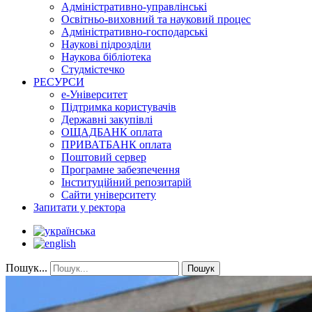
Адміністративно-управлінські
Освітньо-виховний та науковий процес
Адміністративно-господарські
Наукові підрозділи
Наукова бібліотека
Студмістечко
РЕСУРСИ
е-Університет
Підтримка користувачів
Державні закупівлі
ОЩАДБАНК оплата
ПРИВАТБАНК оплата
Поштовий сервер
Програмне забезпечення
Інституційний репозитарій
Сайти університету
Запитати у ректора
Пошук...
Пошук