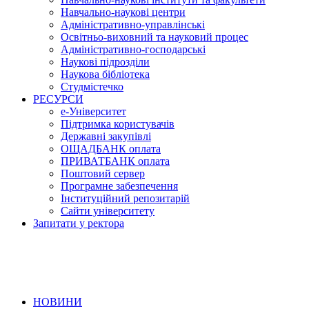
Навчально-наукові центри
Адміністративно-управлінські
Освітньо-виховний та науковий процес
Адміністративно-господарські
Наукові підрозділи
Наукова бібліотека
Студмістечко
РЕСУРСИ
е-Університет
Підтримка користувачів
Державні закупівлі
ОЩАДБАНК оплата
ПРИВАТБАНК оплата
Поштовий сервер
Програмне забезпечення
Інституційний репозитарій
Сайти університету
Запитати у ректора
НОВИНИ