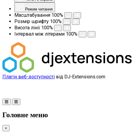
Режим читання
Масштабування
100
%
Розмір шрифту
100
%
Висота лінії
100
%
Інтервал між літерами
100
%
Плагін веб-доступності
від DJ-Extensions.com
Головне меню
×