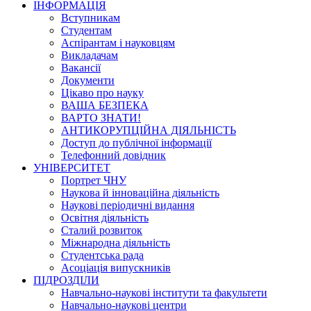
ІНФОРМАЦІЯ
Вступникам
Студентам
Аспірантам і науковцям
Викладачам
Вакансії
Документи
Цікаво про науку
ВАША БЕЗПЕКА
ВАРТО ЗНАТИ!
АНТИКОРУПЦІЙНА ДІЯЛЬНІСТЬ
Доступ до публічної інформації
Телефонний довідник
УНІВЕРСИТЕТ
Портрет ЧНУ
Наукова й інноваційна діяльність
Наукові періодичні видання
Освітня діяльність
Сталий розвиток
Міжнародна діяльність
Студентська рада
Асоціація випускників
ПІДРОЗДІЛИ
Навчально-наукові інститути та факультети
Навчально-наукові центри