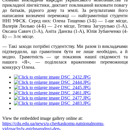
прикладної лінгвістики, диктант покликаний виховати повагу
до батьків, рідного дому та землі. За результатами його
написання визначені переможці — найграмотніші студенти
ННІ УФСК. Серед них: Олена Тищенко (3-Б) — 1-ше місце,
Валерія Люлько (4-Б) — 2-ге місце, Тетяна Загурулько (1-А),
Оксана
Савич
(1-А), Аніта
Данєва
(1-А), Юлія Зубанченко (4-
Б) — 3-тє місце.
— Такі заходи потрібні студентству. Ми разом із викладачами
підтвердили, що грамотним бути не лише необхідно, а й
модно. Грамотність — це показник нашої свідомості та
нашого «Я», — поділилася враженнями переможниця
конкурсу Олена.
View the embedded image gallery online at:
https://cdu.edu.ua/news/u-cherkaskomu-natsionalnomu-
vidznachyly-mizhnarodnyi-den-