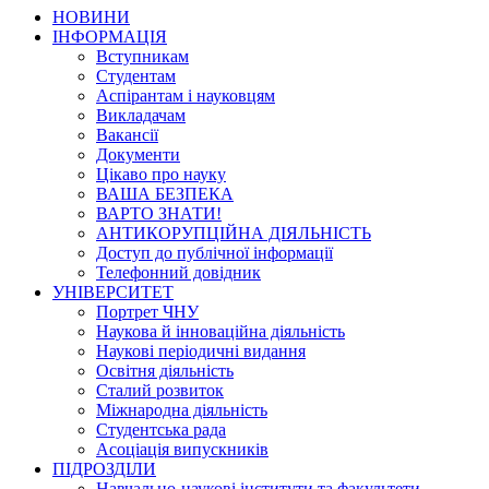
НОВИНИ
ІНФОРМАЦІЯ
Вступникам
Студентам
Аспірантам і науковцям
Викладачам
Вакансії
Документи
Цікаво про науку
ВАША БЕЗПЕКА
ВАРТО ЗНАТИ!
АНТИКОРУПЦІЙНА ДІЯЛЬНІСТЬ
Доступ до публічної інформації
Телефонний довідник
УНІВЕРСИТЕТ
Портрет ЧНУ
Наукова й інноваційна діяльність
Наукові періодичні видання
Освітня діяльність
Сталий розвиток
Міжнародна діяльність
Студентська рада
Асоціація випускників
ПІДРОЗДІЛИ
Навчально-наукові інститути та факультети