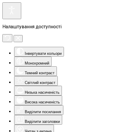
Налаштування доступності
Інвертувати кольори
Монохромний
Темний контраст
Світлий контраст
Низька насиченість
Висока насиченість
Виділити посилання
Виділити заголовки
Читач з екрана