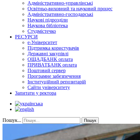
Адміністративно-управлінські
Освітньо-виховний та науковий процес
Адміністративно-господарські
Наукові підрозділи
Наукова бібліотека
Студмістечко
РЕСУРСИ
е-Університет
Підтримка користувачів
Державні закупівлі
ОЩАДБАНК оплата
ПРИВАТБАНК оплата
Поштовий сервер
Програмне забезпечення
Інституційний репозитарій
Сайти університету
Запитати у ректора
Пошук...
Пошук