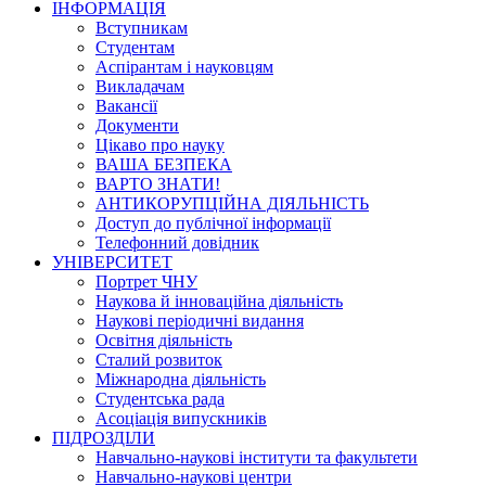
ІНФОРМАЦІЯ
Вступникам
Студентам
Аспірантам і науковцям
Викладачам
Вакансії
Документи
Цікаво про науку
ВАША БЕЗПЕКА
ВАРТО ЗНАТИ!
АНТИКОРУПЦІЙНА ДІЯЛЬНІСТЬ
Доступ до публічної інформації
Телефонний довідник
УНІВЕРСИТЕТ
Портрет ЧНУ
Наукова й інноваційна діяльність
Наукові періодичні видання
Освітня діяльність
Сталий розвиток
Міжнародна діяльність
Студентська рада
Асоціація випускників
ПІДРОЗДІЛИ
Навчально-наукові інститути та факультети
Навчально-наукові центри