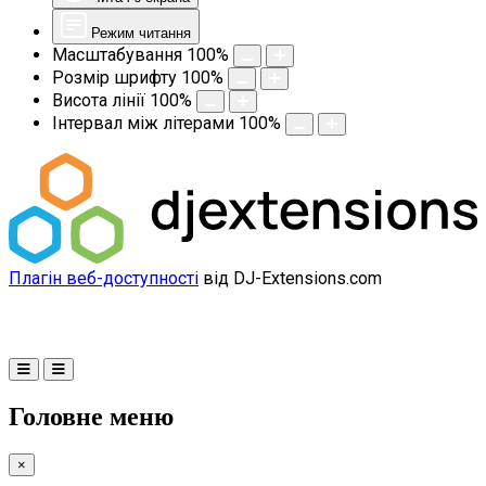
Режим читання
Масштабування
100
%
Розмір шрифту
100
%
Висота лінії
100
%
Інтервал між літерами
100
%
Плагін веб-доступності
від DJ-Extensions.com
Головне меню
×