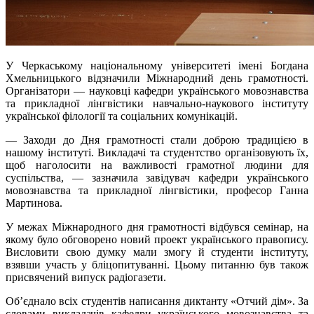
У Черкаському національному університеті імені Богдана
Хмельницького відзначили Міжнародний день грамотності.
Організатори — науковці кафедри українського мовознавства
та прикладної лінгвістики навчально-наукового інституту
української філології та соціальних комунікацій.
— Заходи до Дня грамотності стали доброю традицією в
нашому інституті. Викладачі та студентство організовують їх,
щоб наголосити на важливості грамотної людини для
суспільства, — зазначила завідувач кафедри українського
мовознавства та прикладної лінгвістики, професор Ганна
Мартинова.
У межах Міжнародного дня грамотності відбувся семінар, на
якому було обговорено новий проект українського правопису.
Висловити свою думку мали змогу й студенти інституту,
взявши участь у бліцопитуванні. Цьому питанню був також
присвячений випуск радіогазети.
Об’єднало всіх студентів написання диктанту «Отчий дім». За
словами викладачів кафедри українського мовознавства та