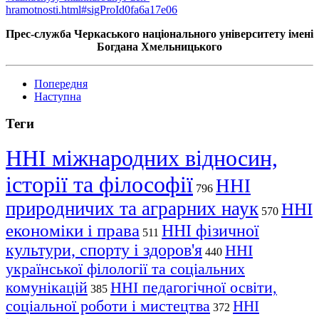
hramotnosti.html#sigProId0fa6a17e06
Прес-служба Черкаського національного університету імені
Богдана Хмельницького
Попередня
Наступна
Теги
ННІ міжнародних відносин,
історії та філософії
ННІ
796
природничих та аграрних наук
ННІ
570
економіки і права
ННІ фізичної
511
культури, спорту і здоров'я
ННІ
440
української філології та соціальних
комунікацій
ННІ педагогічної освіти,
385
соціальної роботи і мистецтва
ННІ
372