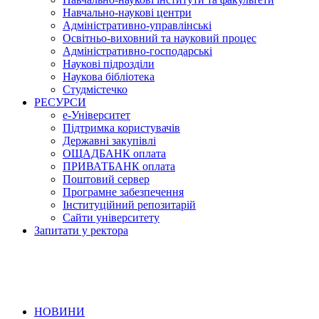
Навчально-наукові центри
Адміністративно-управлінські
Освітньо-виховний та науковий процес
Адміністративно-господарські
Наукові підрозділи
Наукова бібліотека
Студмістечко
РЕСУРСИ
е-Університет
Підтримка користувачів
Державні закупівлі
ОЩАДБАНК оплата
ПРИВАТБАНК оплата
Поштовий сервер
Програмне забезпечення
Інституційний репозитарій
Сайти університету
Запитати у ректора
НОВИНИ