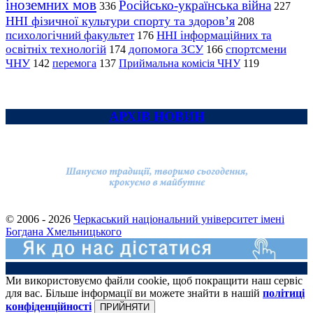
іноземних мов
Російсько-українська війна
336
227
ННІ фізичної культури спорту та здоров’я
208
психологічний факультет
ННІ інформаційних та
176
освітніх технологій
допомога ЗСУ
спортсмени
174
166
ЧНУ
перемога
142
137
Приймальна комісія ЧНУ
119
АРХІВ НОВИН
© 2006 - 2026
Черкаський національний університет імені
Богдана Хмельницького
Ми використовуємо файли cookie, щоб покращити наш сервіс
для вас. Більше інформації ви можете знайти в нашій
політиці
конфіденційності
ПРИЙНЯТИ