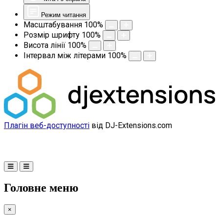
Режим читання
Масштабування
100
%
Розмір шрифту
100
%
Висота лінії
100
%
Інтервал між літерами
100
%
Плагін веб-доступності
від DJ-Extensions.com
Головне меню
×