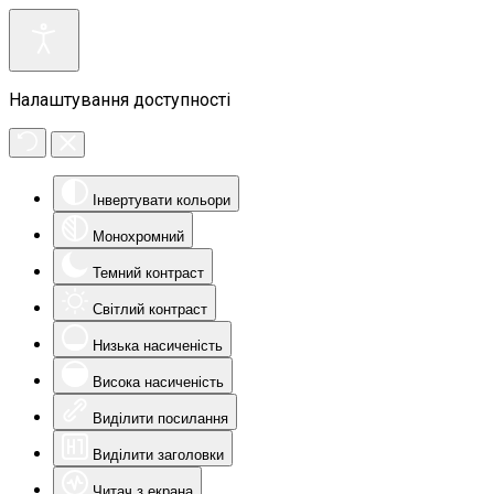
Налаштування доступності
Інвертувати кольори
Монохромний
Темний контраст
Світлий контраст
Низька насиченість
Висока насиченість
Виділити посилання
Виділити заголовки
Читач з екрана