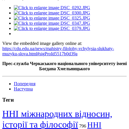
View the embedded image gallery online at:
https://cdu.edu.ua/news/mahistry-filolohy-vchylysia-slukhaty-
muzyku-slova.html#sigProId5517b0d39a
Прес-служба Черкаського національного університету імені
Богдана Хмельницького
Попередня
Наступна
Теги
ННІ міжнародних відносин,
історії та філософії
ННІ
796