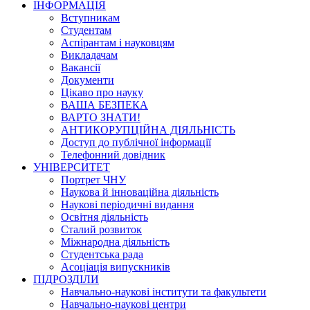
ІНФОРМАЦІЯ
Вступникам
Студентам
Аспірантам і науковцям
Викладачам
Вакансії
Документи
Цікаво про науку
ВАША БЕЗПЕКА
ВАРТО ЗНАТИ!
АНТИКОРУПЦІЙНА ДІЯЛЬНІСТЬ
Доступ до публічної інформації
Телефонний довідник
УНІВЕРСИТЕТ
Портрет ЧНУ
Наукова й інноваційна діяльність
Наукові періодичні видання
Освітня діяльність
Сталий розвиток
Міжнародна діяльність
Студентська рада
Асоціація випускників
ПІДРОЗДІЛИ
Навчально-наукові інститути та факультети
Навчально-наукові центри