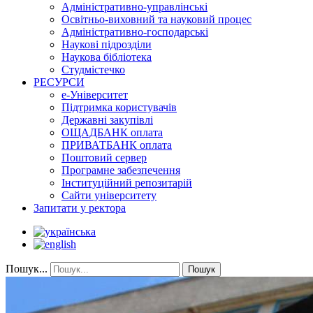
Адміністративно-управлінські
Освітньо-виховний та науковий процес
Адміністративно-господарські
Наукові підрозділи
Наукова бібліотека
Студмістечко
РЕСУРСИ
е-Університет
Підтримка користувачів
Державні закупівлі
ОЩАДБАНК оплата
ПРИВАТБАНК оплата
Поштовий сервер
Програмне забезпечення
Інституційний репозитарій
Сайти університету
Запитати у ректора
Пошук...
Пошук