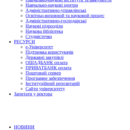
Навчально-наукові центри
Адміністративно-управлінські
Освітньо-виховний та науковий процес
Адміністративно-господарські
Наукові підрозділи
Наукова бібліотека
Студмістечко
РЕСУРСИ
е-Університет
Підтримка користувачів
Державні закупівлі
ОЩАДБАНК оплата
ПРИВАТБАНК оплата
Поштовий сервер
Програмне забезпечення
Інституційний репозитарій
Сайти університету
Запитати у ректора
НОВИНИ