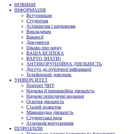
НОВИНИ
ІНФОРМАЦІЯ
Вступникам
Студентам
Аспірантам і науковцям
Викладачам
Вакансії
Документи
Цікаво про науку
ВАША БЕЗПЕКА
ВАРТО ЗНАТИ!
АНТИКОРУПЦІЙНА ДІЯЛЬНІСТЬ
Доступ до публічної інформації
Телефонний довідник
УНІВЕРСИТЕТ
Портрет ЧНУ
Наукова й інноваційна діяльність
Наукові періодичні видання
Освітня діяльність
Сталий розвиток
Міжнародна діяльність
Студентська рада
Асоціація випускників
ПІДРОЗДІЛИ
Навчально-наукові інститути та факультети