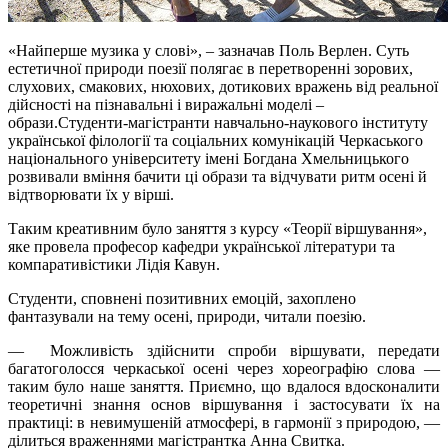
«Найперше музика у слові», – зазначав Поль Верлен. Суть
естетичної природи поезії полягає в перетворенні зорових,
слухових, смакових, нюхових, дотикових вражень від реальної
дійсності на пізнавальні і виражальні моделі –
образи.Студенти-магістранти навчально-наукового інституту
української філології та соціальних комунікацій Черкаського
національного університету імені Богдана Хмельницького
розвивали вміння бачити ці образи та відчувати ритм осені й
відтворювати їх у вірші.
Таким креативним було заняття з курсу «Теорії віршування»,
яке провела професор кафедри української літератури та
компаративістики Лідія Кавун.
Студенти, сповнені позитивних емоцій, захоплено
фантазували на тему осені, природи, читали поезію.
— Можливість здійснити спроби віршувати, передати
багатоголосся черкаської осені через хореографію слова —
таким було наше заняття. Приємно, що вдалося вдосконалити
теоретичні знання основ віршування і застосувати їх на
практиці: в невимушеній атмосфері, в гармонії з природою, —
ділиться враженнями магістрантка Анна Свитка.