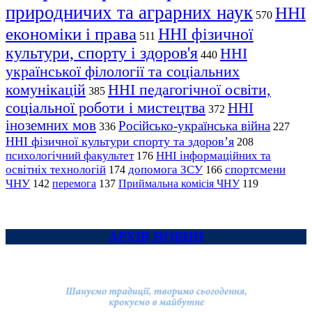
природничих та аграрних наук
ННІ
570
економіки і права
ННІ фізичної
511
культури, спорту і здоров'я
ННІ
440
української філології та соціальних
комунікацій
ННІ педагогічної освіти,
385
соціальної роботи і мистецтва
ННІ
372
іноземних мов
Російсько-українська війна
336
227
ННІ фізичної культури спорту та здоров’я
208
психологічний факультет
ННІ інформаційних та
176
освітніх технологій
допомога ЗСУ
спортсмени
174
166
ЧНУ
перемога
142
137
Приймальна комісія ЧНУ
119
АРХІВ НОВИН