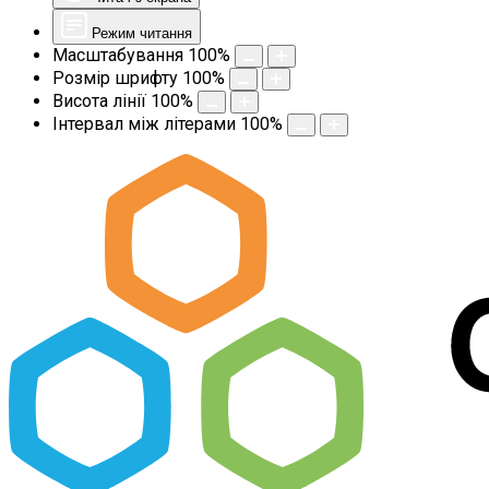
Режим читання
Масштабування
100
%
Розмір шрифту
100
%
Висота лінії
100
%
Інтервал між літерами
100
%