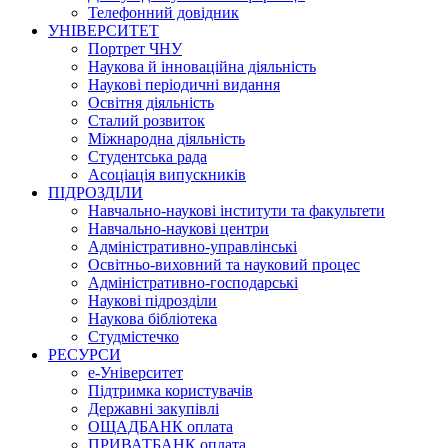
Телефонний довідник
УНІВЕРСИТЕТ
Портрет ЧНУ
Наукова й інноваційна діяльність
Наукові періодичні видання
Освітня діяльність
Сталий розвиток
Міжнародна діяльність
Студентська рада
Асоціація випускників
ПІДРОЗДІЛИ
Навчально-наукові інститути та факультети
Навчально-наукові центри
Адміністративно-управлінські
Освітньо-виховний та науковий процес
Адміністративно-господарські
Наукові підрозділи
Наукова бібліотека
Студмістечко
РЕСУРСИ
е-Університет
Підтримка користувачів
Державні закупівлі
ОЩАДБАНК оплата
ПРИВАТБАНК оплата