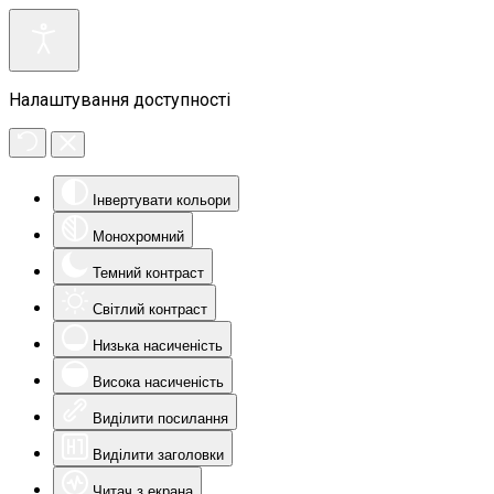
Налаштування доступності
Інвертувати кольори
Монохромний
Темний контраст
Світлий контраст
Низька насиченість
Висока насиченість
Виділити посилання
Виділити заголовки
Читач з екрана