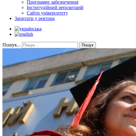
Програмне забезпечення
Інституційний репозитарій
Сайти університету
Запитати у ректора
Пошук...
Пошук