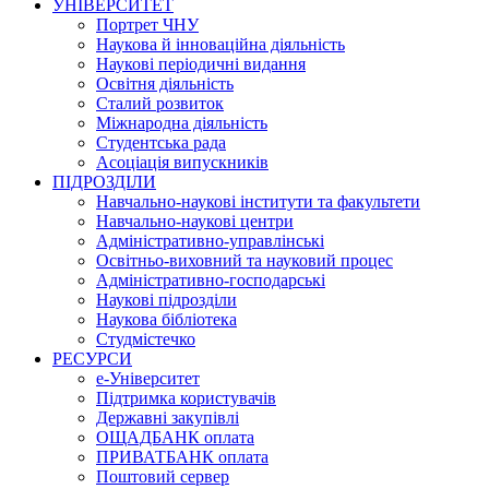
УНІВЕРСИТЕТ
Портрет ЧНУ
Наукова й інноваційна діяльність
Наукові періодичні видання
Освітня діяльність
Сталий розвиток
Міжнародна діяльність
Студентська рада
Асоціація випускників
ПІДРОЗДІЛИ
Навчально-наукові інститути та факультети
Навчально-наукові центри
Адміністративно-управлінські
Освітньо-виховний та науковий процес
Адміністративно-господарські
Наукові підрозділи
Наукова бібліотека
Студмістечко
РЕСУРСИ
е-Університет
Підтримка користувачів
Державні закупівлі
ОЩАДБАНК оплата
ПРИВАТБАНК оплата
Поштовий сервер