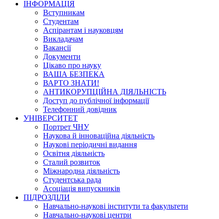
ІНФОРМАЦІЯ
Вступникам
Студентам
Аспірантам і науковцям
Викладачам
Вакансії
Документи
Цікаво про науку
ВАША БЕЗПЕКА
ВАРТО ЗНАТИ!
АНТИКОРУПЦІЙНА ДІЯЛЬНІСТЬ
Доступ до публічної інформації
Телефонний довідник
УНІВЕРСИТЕТ
Портрет ЧНУ
Наукова й інноваційна діяльність
Наукові періодичні видання
Освітня діяльність
Сталий розвиток
Міжнародна діяльність
Студентська рада
Асоціація випускників
ПІДРОЗДІЛИ
Навчально-наукові інститути та факультети
Навчально-наукові центри