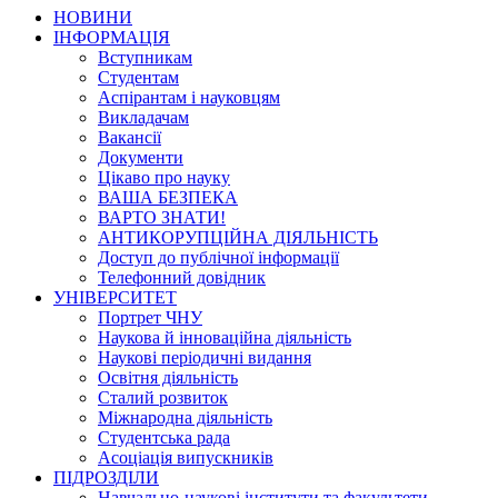
НОВИНИ
ІНФОРМАЦІЯ
Вступникам
Студентам
Аспірантам і науковцям
Викладачам
Вакансії
Документи
Цікаво про науку
ВАША БЕЗПЕКА
ВАРТО ЗНАТИ!
АНТИКОРУПЦІЙНА ДІЯЛЬНІСТЬ
Доступ до публічної інформації
Телефонний довідник
УНІВЕРСИТЕТ
Портрет ЧНУ
Наукова й інноваційна діяльність
Наукові періодичні видання
Освітня діяльність
Сталий розвиток
Міжнародна діяльність
Студентська рада
Асоціація випускників
ПІДРОЗДІЛИ
Навчально-наукові інститути та факультети