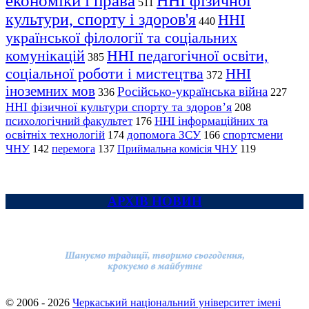
економіки і права
ННІ фізичної
511
культури, спорту і здоров'я
ННІ
440
української філології та соціальних
комунікацій
ННІ педагогічної освіти,
385
соціальної роботи і мистецтва
ННІ
372
іноземних мов
Російсько-українська війна
336
227
ННІ фізичної культури спорту та здоров’я
208
психологічний факультет
ННІ інформаційних та
176
освітніх технологій
допомога ЗСУ
спортсмени
174
166
ЧНУ
перемога
142
137
Приймальна комісія ЧНУ
119
АРХІВ НОВИН
© 2006 - 2026
Черкаський національний університет імені