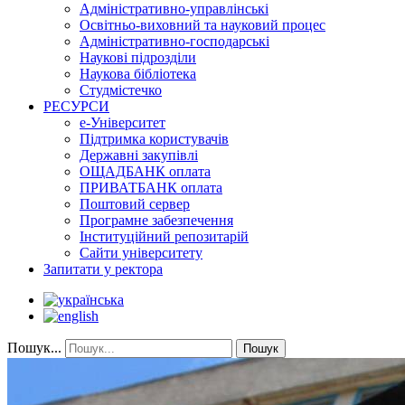
Адміністративно-управлінські
Освітньо-виховний та науковий процес
Адміністративно-господарські
Наукові підрозділи
Наукова бібліотека
Студмістечко
РЕСУРСИ
е-Університет
Підтримка користувачів
Державні закупівлі
ОЩАДБАНК оплата
ПРИВАТБАНК оплата
Поштовий сервер
Програмне забезпечення
Інституційний репозитарій
Сайти університету
Запитати у ректора
Пошук...
Пошук