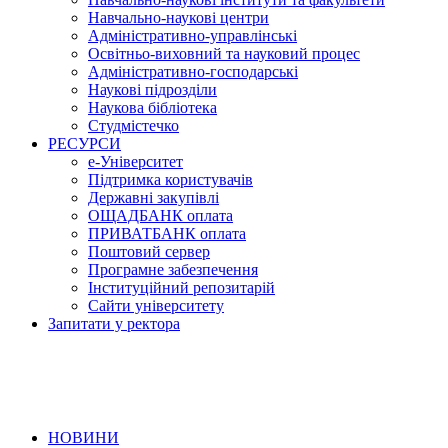
Навчально-наукові центри
Адміністративно-управлінські
Освітньо-виховний та науковий процес
Адміністративно-господарські
Наукові підрозділи
Наукова бібліотека
Студмістечко
РЕСУРСИ
е-Університет
Підтримка користувачів
Державні закупівлі
ОЩАДБАНК оплата
ПРИВАТБАНК оплата
Поштовий сервер
Програмне забезпечення
Інституційний репозитарій
Сайти університету
Запитати у ректора
НОВИНИ