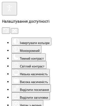
Налаштування доступності
Інвертувати кольори
Монохромний
Темний контраст
Світлий контраст
Низька насиченість
Висока насиченість
Виділити посилання
Виділити заголовки
Читач з екрана