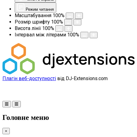
Режим читання
Масштабування
100
%
Розмір шрифту
100
%
Висота лінії
100
%
Інтервал між літерами
100
%
Плагін веб-доступності
від DJ-Extensions.com
Головне меню
×