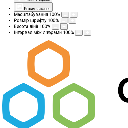
Режим читання
Масштабування
100
%
Розмір шрифту
100
%
Висота лінії
100
%
Інтервал між літерами
100
%