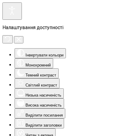
Налаштування доступності
Інвертувати кольори
Монохромний
Темний контраст
Світлий контраст
Низька насиченість
Висока насиченість
Виділити посилання
Виділити заголовки
Читач з екрана