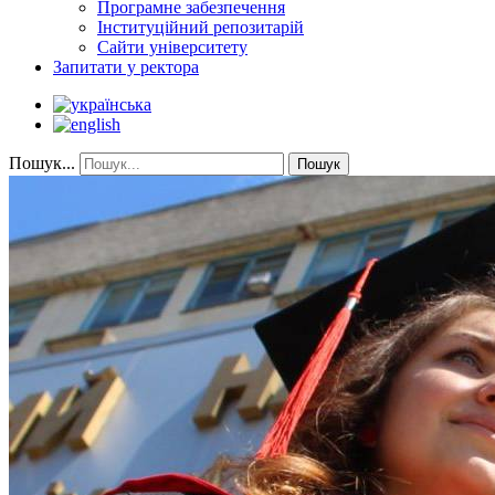
Програмне забезпечення
Інституційний репозитарій
Сайти університету
Запитати у ректора
Пошук...
Пошук