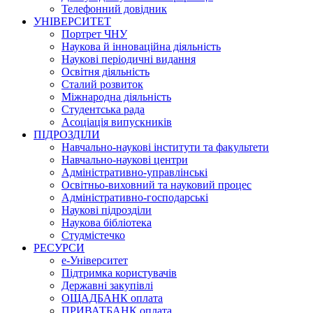
Телефонний довідник
УНІВЕРСИТЕТ
Портрет ЧНУ
Наукова й інноваційна діяльність
Наукові періодичні видання
Освітня діяльність
Сталий розвиток
Міжнародна діяльність
Студентська рада
Асоціація випускників
ПІДРОЗДІЛИ
Навчально-наукові інститути та факультети
Навчально-наукові центри
Адміністративно-управлінські
Освітньо-виховний та науковий процес
Адміністративно-господарські
Наукові підрозділи
Наукова бібліотека
Студмістечко
РЕСУРСИ
е-Університет
Підтримка користувачів
Державні закупівлі
ОЩАДБАНК оплата
ПРИВАТБАНК оплата