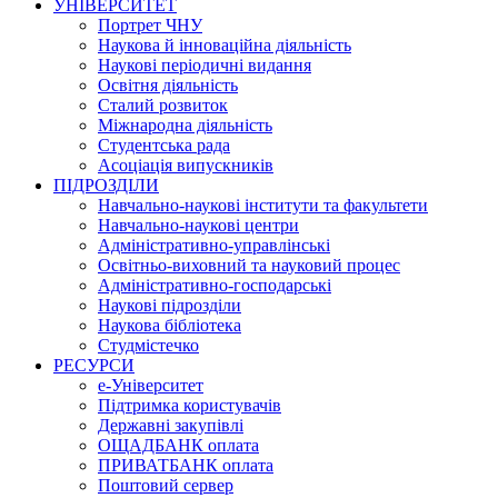
УНІВЕРСИТЕТ
Портрет ЧНУ
Наукова й інноваційна діяльність
Наукові періодичні видання
Освітня діяльність
Сталий розвиток
Міжнародна діяльність
Студентська рада
Асоціація випускників
ПІДРОЗДІЛИ
Навчально-наукові інститути та факультети
Навчально-наукові центри
Адміністративно-управлінські
Освітньо-виховний та науковий процес
Адміністративно-господарські
Наукові підрозділи
Наукова бібліотека
Студмістечко
РЕСУРСИ
е-Університет
Підтримка користувачів
Державні закупівлі
ОЩАДБАНК оплата
ПРИВАТБАНК оплата
Поштовий сервер