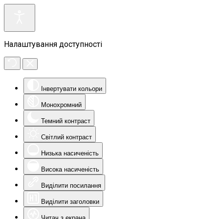
Налаштування доступності
Інвертувати кольори
Монохромний
Темний контраст
Світлий контраст
Низька насиченість
Висока насиченість
Виділити посилання
Виділити заголовки
Читач з екрана