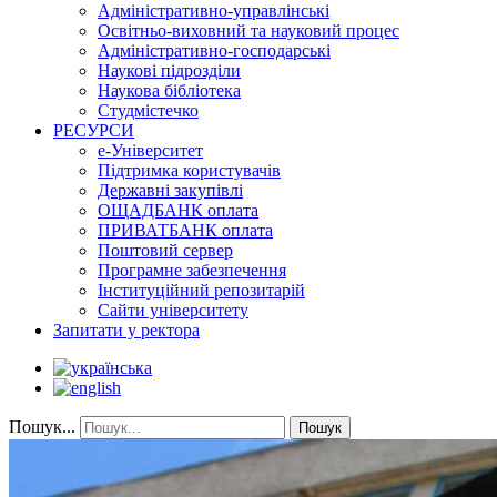
Адміністративно-управлінські
Освітньо-виховний та науковий процес
Адміністративно-господарські
Наукові підрозділи
Наукова бібліотека
Студмістечко
РЕСУРСИ
е-Університет
Підтримка користувачів
Державні закупівлі
ОЩАДБАНК оплата
ПРИВАТБАНК оплата
Поштовий сервер
Програмне забезпечення
Інституційний репозитарій
Сайти університету
Запитати у ректора
Пошук...
Пошук