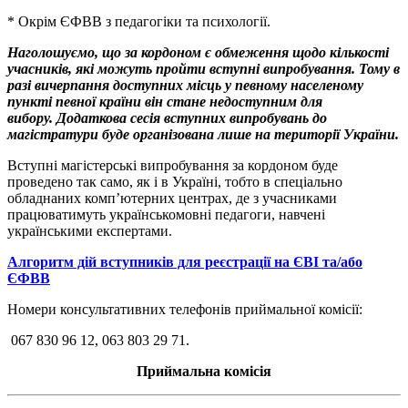
* Окрім ЄФВВ з педагогіки та психології.
Наголошуємо, що за кордоном є обмеження щодо кількості
учасників, які можуть пройти вступні випробування. Тому в
разі вичерпання доступних місць у певному населеному
пункті певної країни він стане недоступним для
вибору. Додаткова сесія вступних випробувань до
магістратури буде організована лише на території України.
Вступні магістерські випробування за кордоном буде
проведено так само, як і в Україні, тобто в спеціально
обладнаних комп’ютерних центрах, де з учасниками
працюватимуть українськомовні педагоги, навчені
українськими експертами.
Алгоритм дій вступників для реєстрації на ЄВІ та/або
ЄФВВ
Номери консультативних телефонів приймальної комісії:
067 830 96 12, 063 803 29 71.
Приймальна комісія