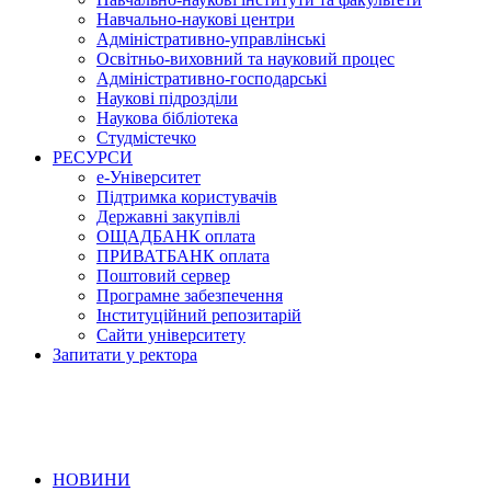
Навчально-наукові центри
Адміністративно-управлінські
Освітньо-виховний та науковий процес
Адміністративно-господарські
Наукові підрозділи
Наукова бібліотека
Студмістечко
РЕСУРСИ
е-Університет
Підтримка користувачів
Державні закупівлі
ОЩАДБАНК оплата
ПРИВАТБАНК оплата
Поштовий сервер
Програмне забезпечення
Інституційний репозитарій
Сайти університету
Запитати у ректора
НОВИНИ