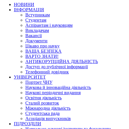
НОВИНИ
ІНФОРМАЦІЯ
Вступникам
Студентам
Аспірантам і науковцям
Викладачам
Вакансії
Документи
Цікаво про науку
ВАША БЕЗПЕКА
ВАРТО ЗНАТИ!
АНТИКОРУПЦІЙНА ДІЯЛЬНІСТЬ
Доступ до публічної інформації
Телефонний довідник
УНІВЕРСИТЕТ
Портрет ЧНУ
Наукова й інноваційна діяльність
Наукові періодичні видання
Освітня діяльність
Сталий розвиток
Міжнародна діяльність
Студентська рада
Асоціація випускників
ПІДРОЗДІЛИ
Навчально-наукові інститути та факультети