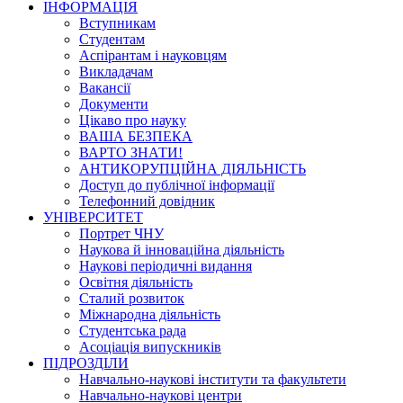
ІНФОРМАЦІЯ
Вступникам
Студентам
Аспірантам і науковцям
Викладачам
Вакансії
Документи
Цікаво про науку
ВАША БЕЗПЕКА
ВАРТО ЗНАТИ!
АНТИКОРУПЦІЙНА ДІЯЛЬНІСТЬ
Доступ до публічної інформації
Телефонний довідник
УНІВЕРСИТЕТ
Портрет ЧНУ
Наукова й інноваційна діяльність
Наукові періодичні видання
Освітня діяльність
Сталий розвиток
Міжнародна діяльність
Студентська рада
Асоціація випускників
ПІДРОЗДІЛИ
Навчально-наукові інститути та факультети
Навчально-наукові центри