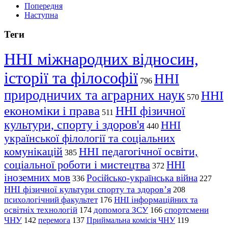
Попередня
Наступна
Теги
ННІ міжнародних відносин,
історії та філософії
ННІ
796
природничих та аграрних наук
ННІ
570
економіки і права
ННІ фізичної
511
культури, спорту і здоров'я
ННІ
440
української філології та соціальних
комунікацій
ННІ педагогічної освіти,
385
соціальної роботи і мистецтва
ННІ
372
іноземних мов
Російсько-українська війна
336
227
ННІ фізичної культури спорту та здоров’я
208
психологічний факультет
ННІ інформаційних та
176
освітніх технологій
допомога ЗСУ
спортсмени
174
166
ЧНУ
перемога
142
137
Приймальна комісія ЧНУ
119