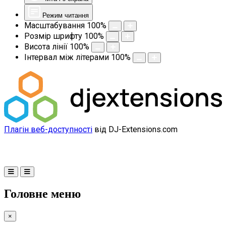
Режим читання
Масштабування
100
%
Розмір шрифту
100
%
Висота лінії
100
%
Інтервал між літерами
100
%
Плагін веб-доступності
від DJ-Extensions.com
Головне меню
×