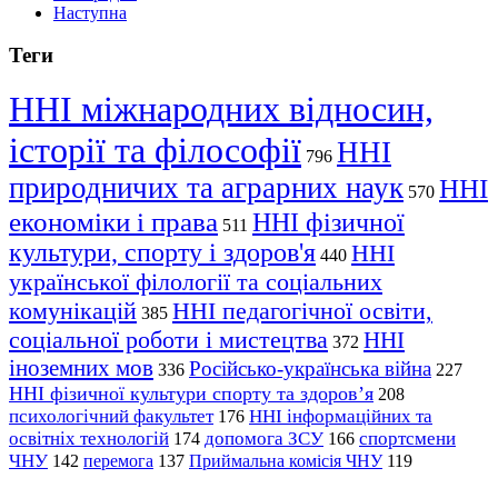
Наступна
Теги
ННІ міжнародних відносин,
історії та філософії
ННІ
796
природничих та аграрних наук
ННІ
570
економіки і права
ННІ фізичної
511
культури, спорту і здоров'я
ННІ
440
української філології та соціальних
комунікацій
ННІ педагогічної освіти,
385
соціальної роботи і мистецтва
ННІ
372
іноземних мов
Російсько-українська війна
336
227
ННІ фізичної культури спорту та здоров’я
208
психологічний факультет
ННІ інформаційних та
176
освітніх технологій
допомога ЗСУ
спортсмени
174
166
ЧНУ
перемога
142
137
Приймальна комісія ЧНУ
119