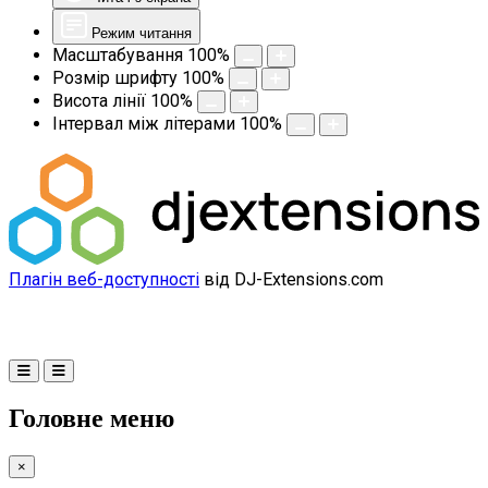
Режим читання
Масштабування
100
%
Розмір шрифту
100
%
Висота лінії
100
%
Інтервал між літерами
100
%
Плагін веб-доступності
від DJ-Extensions.com
Головне меню
×