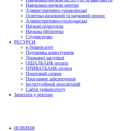
Навчально-наукові центри
Адміністративно-управлінські
Освітньо-виховний та науковий процес
Адміністративно-господарські
Наукові підрозділи
Наукова бібліотека
Студмістечко
РЕСУРСИ
е-Університет
Підтримка користувачів
Державні закупівлі
ОЩАДБАНК оплата
ПРИВАТБАНК оплата
Поштовий сервер
Програмне забезпечення
Інституційний репозитарій
Сайти університету
Запитати у ректора
НОВИНИ