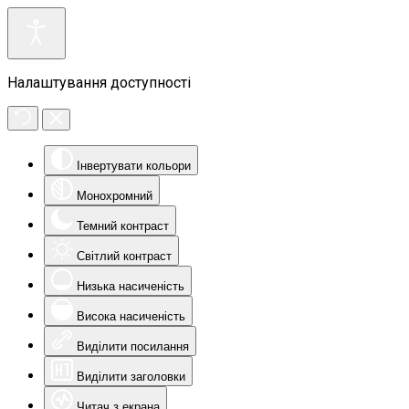
Налаштування доступності
Інвертувати кольори
Монохромний
Темний контраст
Світлий контраст
Низька насиченість
Висока насиченість
Виділити посилання
Виділити заголовки
Читач з екрана