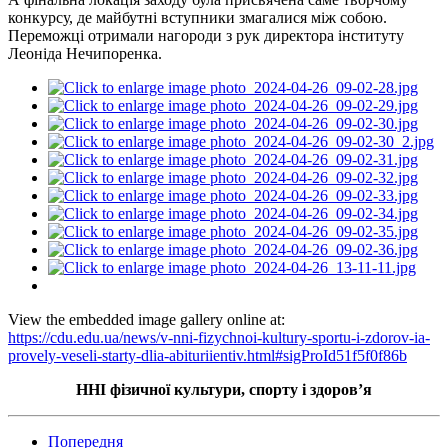
конкурсу, де майбутні вступники змагалися між собою.
Переможці отримали нагороди з рук директора інституту
Леоніда Нечипоренка.
View the embedded image gallery online at:
https://cdu.edu.ua/news/v-nni-fizychnoi-kultury-sportu-i-zdorov-ia-
provely-veseli-starty-dlia-abituriientiv.html#sigProId51f5f0f86b
ННІ фізичної культури, спорту і здоровʼя
Попередня