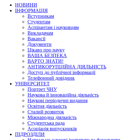
НОВИНИ
ІНФОРМАЦІЯ
Вступникам
Студентам
Аспірантам і науковцям
Викладачам
Вакансії
Документи
Цікаво про науку
ВАША БЕЗПЕКА
ВАРТО ЗНАТИ!
АНТИКОРУПЦІЙНА ДІЯЛЬНІСТЬ
Доступ до публічної інформації
Телефонний довідник
УНІВЕРСИТЕТ
Портрет ЧНУ
Наукова й інноваційна діяльність
Наукові періодичні видання
Освітня діяльність
Сталий розвиток
Міжнародна діяльність
Студентська рада
Асоціація випускників
ПІДРОЗДІЛИ
Навчально-наукові інститути та факультети