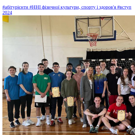
#абітурієнти
#ННІ фізичної культури, спорту і здоров'я
#вступ
2024