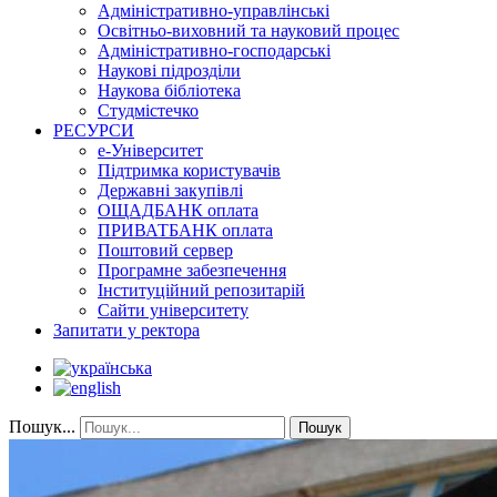
Адміністративно-управлінські
Освітньо-виховний та науковий процес
Адміністративно-господарські
Наукові підрозділи
Наукова бібліотека
Студмістечко
РЕСУРСИ
е-Університет
Підтримка користувачів
Державні закупівлі
ОЩАДБАНК оплата
ПРИВАТБАНК оплата
Поштовий сервер
Програмне забезпечення
Інституційний репозитарій
Сайти університету
Запитати у ректора
Пошук...
Пошук