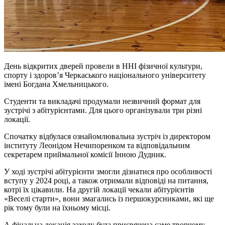
День відкритих дверей провели в ННІ фізичної культури,
спорту і здоровʼя Черкаського національного університету
імені Богдана Хмельницького.
Студенти та викладачі продумали незвичний формат для
зустрічі з абітурієнтами. Для цього організували три різні
локації.
Спочатку відбулася ознайомлювальна зустріч із директором
інституту Леонідом Нечипоренком та відповідальним
секретарем приймальної комісії Інною Дудник.
У ході зустрічі абітурієнти змогли дізнатися про особливості
вступу у 2024 році, а також отримали відповіді на питання,
котрі їх цікавили. На другій локації чекали абітурієнтів
«Веселі старти», вони змагались із першокурсниками, які ще
рік тому були на їхньому місці.
А фінальна локація заходу була присвячена саме творчому