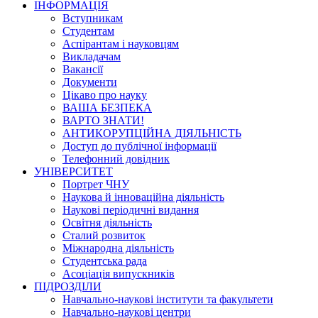
ІНФОРМАЦІЯ
Вступникам
Студентам
Аспірантам і науковцям
Викладачам
Вакансії
Документи
Цікаво про науку
ВАША БЕЗПЕКА
ВАРТО ЗНАТИ!
АНТИКОРУПЦІЙНА ДІЯЛЬНІСТЬ
Доступ до публічної інформації
Телефонний довідник
УНІВЕРСИТЕТ
Портрет ЧНУ
Наукова й інноваційна діяльність
Наукові періодичні видання
Освітня діяльність
Сталий розвиток
Міжнародна діяльність
Студентська рада
Асоціація випускників
ПІДРОЗДІЛИ
Навчально-наукові інститути та факультети
Навчально-наукові центри