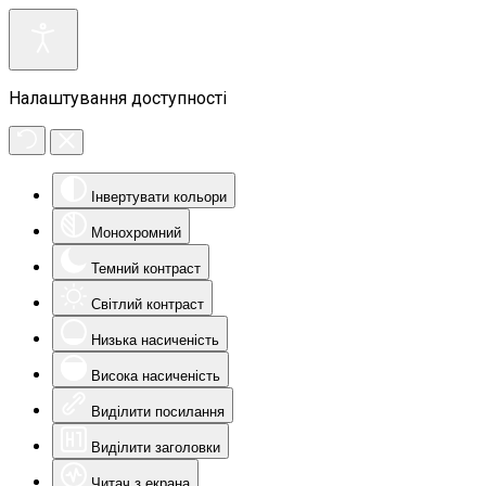
Налаштування доступності
Інвертувати кольори
Монохромний
Темний контраст
Світлий контраст
Низька насиченість
Висока насиченість
Виділити посилання
Виділити заголовки
Читач з екрана