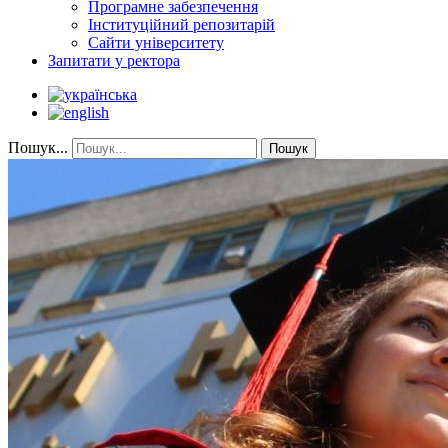
Програмне забезпечення
Інституційний репозитарій
Сайти університету
Запитати у ректора
Пошук...
Пошук