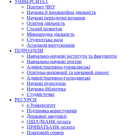
УНІВЕРСИТЕТ
Портрет ЧНУ
Наукова й інноваційна діяльність
Наукові періодичні видання
Освітня діяльність
Сталий розвиток
Міжнародна діяльність
Студентська рада
Асоціація випускників
ПІДРОЗДІЛИ
Навчально-наукові інститути та факультети
Навчально-наукові центри
Адміністративно-управлінські
Освітньо-виховний та науковий процес
Адміністративно-господарські
Наукові підрозділи
Наукова бібліотека
Студмістечко
РЕСУРСИ
е-Університет
Підтримка користувачів
Державні закупівлі
ОЩАДБАНК оплата
ПРИВАТБАНК оплата
Поштовий сервер