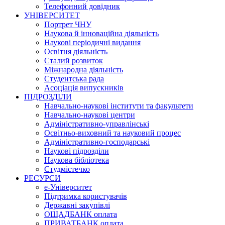
Телефонний довідник
УНІВЕРСИТЕТ
Портрет ЧНУ
Наукова й інноваційна діяльність
Наукові періодичні видання
Освітня діяльність
Сталий розвиток
Міжнародна діяльність
Студентська рада
Асоціація випускників
ПІДРОЗДІЛИ
Навчально-наукові інститути та факультети
Навчально-наукові центри
Адміністративно-управлінські
Освітньо-виховний та науковий процес
Адміністративно-господарські
Наукові підрозділи
Наукова бібліотека
Студмістечко
РЕСУРСИ
е-Університет
Підтримка користувачів
Державні закупівлі
ОЩАДБАНК оплата
ПРИВАТБАНК оплата