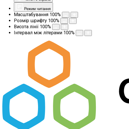
Режим читання
Масштабування
100
%
Розмір шрифту
100
%
Висота лінії
100
%
Інтервал між літерами
100
%