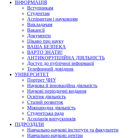
ІНФОРМАЦІЯ
Вступникам
Студентам
Аспірантам і науковцям
Викладачам
Вакансії
Документи
Цікаво про науку
ВАША БЕЗПЕКА
ВАРТО ЗНАТИ!
АНТИКОРУПЦІЙНА ДІЯЛЬНІСТЬ
Доступ до публічної інформації
Телефонний довідник
УНІВЕРСИТЕТ
Портрет ЧНУ
Наукова й інноваційна діяльність
Наукові періодичні видання
Освітня діяльність
Сталий розвиток
Міжнародна діяльність
Студентська рада
Асоціація випускників
ПІДРОЗДІЛИ
Навчально-наукові інститути та факультети
Навчально-наукові центри