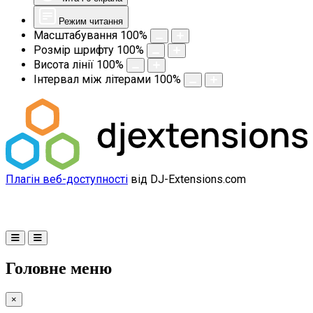
Режим читання
Масштабування
100
%
Розмір шрифту
100
%
Висота лінії
100
%
Інтервал між літерами
100
%
Плагін веб-доступності
від DJ-Extensions.com
Головне меню
×