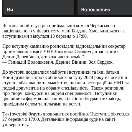
Чергова онайн-зустріч приймальної комісії Черкаського
національного університету імені Богдана Хмельницького зі
вступниками відбулася 13 березня о 17:00.
Про вступну кампанію розповідали відповідальний секретар
приймальної комісії ЧНУ Людмила Смалиус, її заступник
Денис Дерев’янко, а також члени комісії
— Геннадій Волошкевич, Дарина Вінник, Зоя Сердюк.
До зустрічі доєдналися майбутні вступники та їхні батьки.
Вони дізналися про особливості вступу 2024 року на освітній
ступінь «бакалавр» та «магістр», нюанси реєстрації на НМТ та
подачі документів на обрану спеціальність. Також розповіли
про творчі конкурси на окремі спеціальності. Вступники
цікавилися формою навчання, кількістю бюджетних місць,
прохідним балом та пільгами на вступ.
Такі зустрічі будуть проводитися постійно. Наступна оікується
27 березня о 17:00. Детальніша інформація буде на сайті
університету.