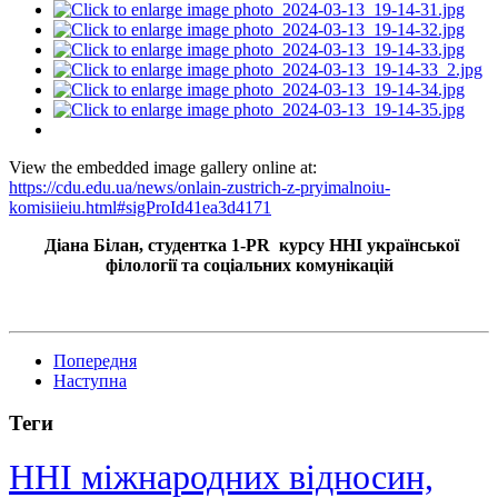
View the embedded image gallery online at:
https://cdu.edu.ua/news/onlain-zustrich-z-pryimalnoiu-
komisiieiu.html#sigProId41ea3d4171
Діана Білан, студентка 1-PR курсу ННІ української
філології та соціальних комунікацій
Попередня
Наступна
Теги
ННІ міжнародних відносин,