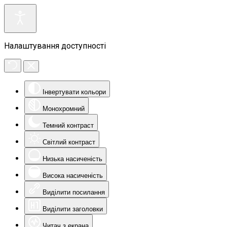
Налаштування доступності
Інвертувати кольори
Монохромний
Темний контраст
Світлий контраст
Низька насиченість
Висока насиченість
Виділити посилання
Виділити заголовки
Читач з екрана