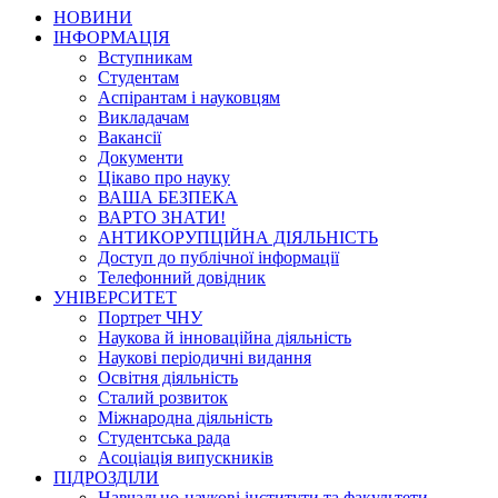
НОВИНИ
ІНФОРМАЦІЯ
Вступникам
Студентам
Аспірантам і науковцям
Викладачам
Вакансії
Документи
Цікаво про науку
ВАША БЕЗПЕКА
ВАРТО ЗНАТИ!
АНТИКОРУПЦІЙНА ДІЯЛЬНІСТЬ
Доступ до публічної інформації
Телефонний довідник
УНІВЕРСИТЕТ
Портрет ЧНУ
Наукова й інноваційна діяльність
Наукові періодичні видання
Освітня діяльність
Сталий розвиток
Міжнародна діяльність
Студентська рада
Асоціація випускників
ПІДРОЗДІЛИ
Навчально-наукові інститути та факультети