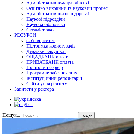
Адміністративно-управлінські
Освітньо-виховний та науковий процес
Адміністративно-господарські
Наукові підрозділи
Наукова бібліотека
Студмістечко
РЕСУРСИ
е-Університет
Підтримка користувачів
Державні закупівлі
ОЩАДБАНК оплата
ПРИВАТБАНК оплата
Поштовий сервер
Програмне забезпечення
Інституційний репозитарій
Сайти університету
Запитати у ректора
Пошук...
Пошук