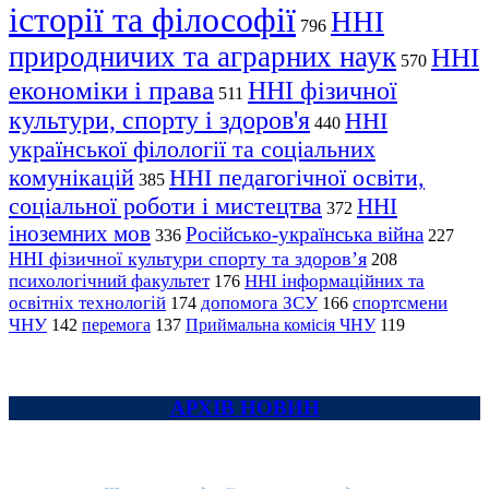
історії та філософії
ННІ
796
природничих та аграрних наук
ННІ
570
економіки і права
ННІ фізичної
511
культури, спорту і здоров'я
ННІ
440
української філології та соціальних
комунікацій
ННІ педагогічної освіти,
385
соціальної роботи і мистецтва
ННІ
372
іноземних мов
Російсько-українська війна
336
227
ННІ фізичної культури спорту та здоров’я
208
психологічний факультет
ННІ інформаційних та
176
освітніх технологій
допомога ЗСУ
спортсмени
174
166
ЧНУ
перемога
142
137
Приймальна комісія ЧНУ
119
АРХІВ НОВИН