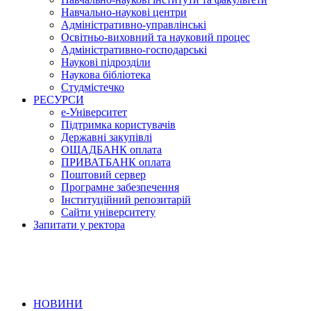
Навчально-наукові центри
Адміністративно-управлінські
Освітньо-виховний та науковий процес
Адміністративно-господарські
Наукові підрозділи
Наукова бібліотека
Студмістечко
РЕСУРСИ
е-Університет
Підтримка користувачів
Державні закупівлі
ОЩАДБАНК оплата
ПРИВАТБАНК оплата
Поштовий сервер
Програмне забезпечення
Інституційний репозитарій
Сайти університету
Запитати у ректора
НОВИНИ