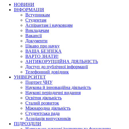
НОВИНИ
ІНФОРМАЦІЯ
Вступникам
Студентам
Аспірантам і науковцям
Викладачам
Вакансії
Документи
Цікаво про науку
ВАША БЕЗПЕКА
ВАРТО ЗНАТИ!
АНТИКОРУПЦІЙНА ДІЯЛЬНІСТЬ
Доступ до публічної інформації
Телефонний довідник
УНІВЕРСИТЕТ
Портрет ЧНУ
Наукова й інноваційна діяльність
Наукові періодичні видання
Освітня діяльність
Сталий розвиток
Міжнародна діяльність
Студентська рада
Асоціація випускників
ПІДРОЗДІЛИ
Навчально-наукові інститути та факультети