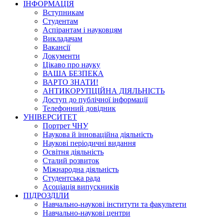
ІНФОРМАЦІЯ
Вступникам
Студентам
Аспірантам і науковцям
Викладачам
Вакансії
Документи
Цікаво про науку
ВАША БЕЗПЕКА
ВАРТО ЗНАТИ!
АНТИКОРУПЦІЙНА ДІЯЛЬНІСТЬ
Доступ до публічної інформації
Телефонний довідник
УНІВЕРСИТЕТ
Портрет ЧНУ
Наукова й інноваційна діяльність
Наукові періодичні видання
Освітня діяльність
Сталий розвиток
Міжнародна діяльність
Студентська рада
Асоціація випускників
ПІДРОЗДІЛИ
Навчально-наукові інститути та факультети
Навчально-наукові центри