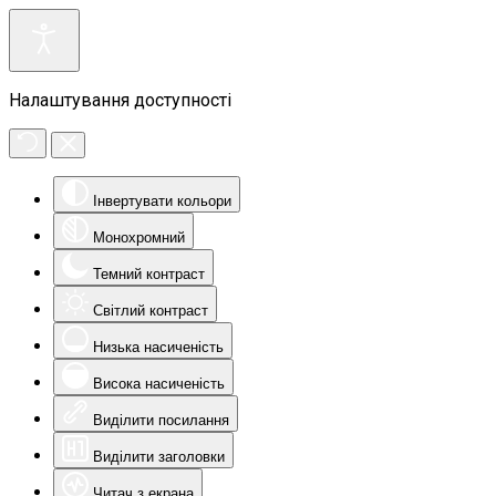
Налаштування доступності
Інвертувати кольори
Монохромний
Темний контраст
Світлий контраст
Низька насиченість
Висока насиченість
Виділити посилання
Виділити заголовки
Читач з екрана