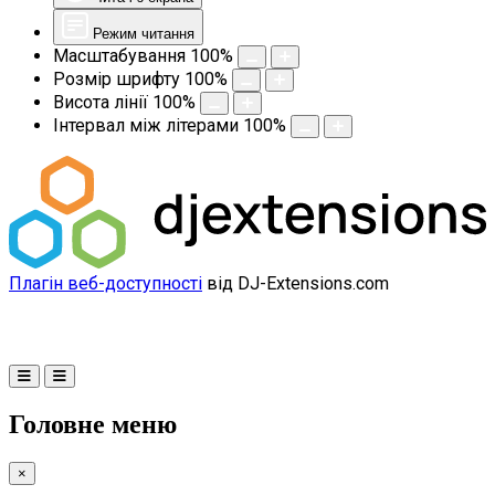
Режим читання
Масштабування
100
%
Розмір шрифту
100
%
Висота лінії
100
%
Інтервал між літерами
100
%
Плагін веб-доступності
від DJ-Extensions.com
Головне меню
×