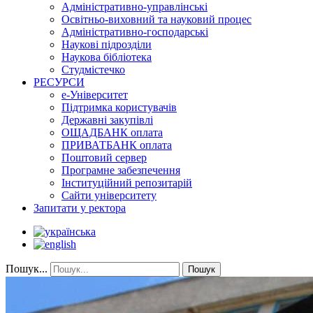
Адміністративно-управлінські
Освітньо-виховний та науковий процес
Адміністративно-господарські
Наукові підрозділи
Наукова бібліотека
Студмістечко
РЕСУРСИ
е-Університет
Підтримка користувачів
Державні закупівлі
ОЩАДБАНК оплата
ПРИВАТБАНК оплата
Поштовий сервер
Програмне забезпечення
Інституційний репозитарій
Сайти університету
Запитати у ректора
Пошук...
Пошук