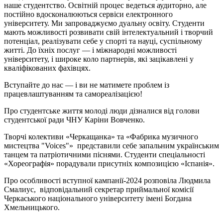
наше студентство. Освітній процес ведеться аудиторно, але
постійно вдосконалюються сервіси електронного
університету. Ми запроваджуємо дуальну освіту. Студенти
мають можливості розвивати свій інтелектуальний і творчий
потенціал, реалізувати себе у спорті та науці, суспільному
житті. До їхніх послуг — і міжнародні можливості
університету, і широке коло партнерів, які зацікавлені у
кваліфікованих фахівцях.
Вступайте до нас — і ви не матимете проблем із
працевлаштуванням та самореалізацією!
Про студентське життя молоді люди дізналися від голови
студентської ради ЧНУ Каріни Вовченко.
Творчі колективи «Черкащанка» та «Фабрика музичного
мистецтва "Voices"» представили себе запальним українським
танцем та патріотичними піснями. Студенти спеціальності
«Хореографія» порадували присутніх композицією «Іспанія».
Про особливості вступної кампанії-2024 розповіла Людмила
Смалиус, відповідальний секретар приймальної комісії
Черкаського національного університету імені Богдана
Хмельницького.