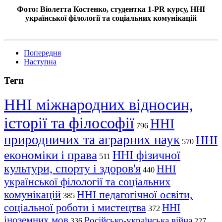
Фото: Віолетта Костенко, студентка 1-PR курсу, ННІ
української філології та соціальних комунікацій
Попередня
Наступна
Теги
ННІ міжнародних відносин,
історії та філософії
ННІ
796
природничих та аграрних наук
ННІ
570
економіки і права
ННІ фізичної
511
культури, спорту і здоров'я
ННІ
440
української філології та соціальних
комунікацій
ННІ педагогічної освіти,
385
соціальної роботи і мистецтва
ННІ
372
іноземних мов
Російсько-українська війна
336
227