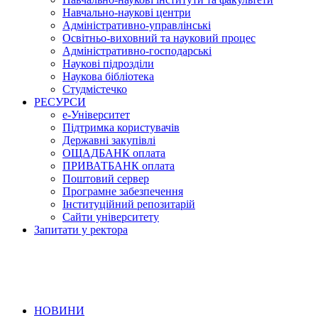
Навчально-наукові центри
Адміністративно-управлінські
Освітньо-виховний та науковий процес
Адміністративно-господарські
Наукові підрозділи
Наукова бібліотека
Студмістечко
РЕСУРСИ
е-Університет
Підтримка користувачів
Державні закупівлі
ОЩАДБАНК оплата
ПРИВАТБАНК оплата
Поштовий сервер
Програмне забезпечення
Інституційний репозитарій
Сайти університету
Запитати у ректора
НОВИНИ