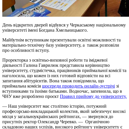
День відкритих дверей відбувся у Черкаському національному
університеті імені Богдана Хмельницького.
Майбутнім вступникам презентували освітні можливості та
матеріально-технічну базу університету, а також розповіли
про особливості вступу.
Проректорка з освітньо-виховної роботи та іміджевої
діяльності Галина Гаврилюк представила керівництво
університету, студмістечка, працівників приймальної комісії та
наголосила, що кожен із них готовий відповісти на всі
запитання абітурієнтів. Вона також повідомила, що
приймальна комісія
щосереди проводить онлайн-зустрічі
зі
вступниками та їхніми батьками. Водночас, запевнила, що в
ЧНУ вже розроблено проєкт
Правил прийому до університету.
— Наш університет має столітню історію, потужний
професорсько-викладацький колектив, який забезпечує високі
місця у загальноукраїнських рейтингах, — звернувся до
присутніх ректор Олександр Черевко. — Органічною
складовою наших успіхів, високого рейтингу університету є