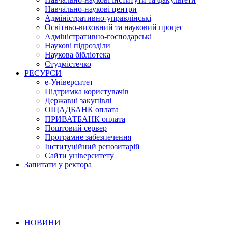
Навчально-наукові центри
Адміністративно-управлінські
Освітньо-виховний та науковий процес
Адміністративно-господарські
Наукові підрозділи
Наукова бібліотека
Студмістечко
РЕСУРСИ
е-Університет
Підтримка користувачів
Державні закупівлі
ОЩАДБАНК оплата
ПРИВАТБАНК оплата
Поштовий сервер
Програмне забезпечення
Інституційний репозитарій
Сайти університету
Запитати у ректора
НОВИНИ