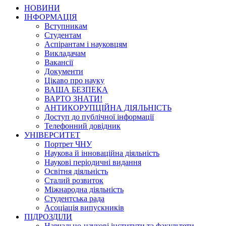
НОВИНИ
ІНФОРМАЦІЯ
Вступникам
Студентам
Аспірантам і науковцям
Викладачам
Вакансії
Документи
Цікаво про науку
ВАША БЕЗПЕКА
ВАРТО ЗНАТИ!
АНТИКОРУПЦІЙНА ДІЯЛЬНІСТЬ
Доступ до публічної інформації
Телефонний довідник
УНІВЕРСИТЕТ
Портрет ЧНУ
Наукова й інноваційна діяльність
Наукові періодичні видання
Освітня діяльність
Сталий розвиток
Міжнародна діяльність
Студентська рада
Асоціація випускників
ПІДРОЗДІЛИ
Навчально-наукові інститути та факультети