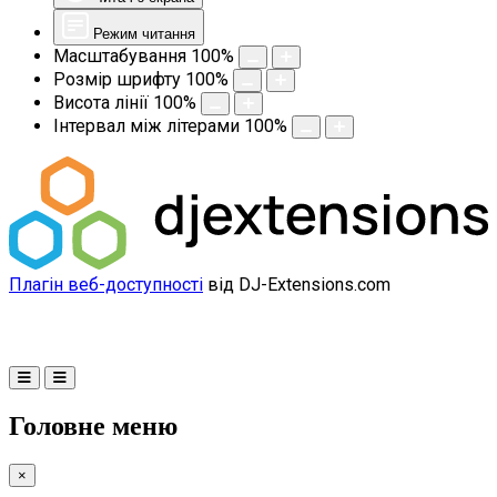
Режим читання
Масштабування
100
%
Розмір шрифту
100
%
Висота лінії
100
%
Інтервал між літерами
100
%
Плагін веб-доступності
від DJ-Extensions.com
Головне меню
×