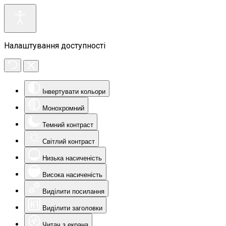
Налаштування доступності
Інвертувати кольори
Монохромний
Темний контраст
Світлий контраст
Низька насиченість
Висока насиченість
Виділити посилання
Виділити заголовки
Читач з екрана