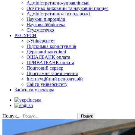
Адміністративно-управлінські
Освітньо-виховний та науковий процес
Адміністративно-господарські
Наукові підрозділи
Наукова бібліотека
Студмістечко
РЕСУРСИ
е-Університет
Підтримка користувачів
Державні закупівлі
ОЩАДБАНК оплата
ПРИВАТБАНК оплата
Поштовий сервер
Програмне забезпечення
Інституційний репозитарій
Сайти університету
Запитати у ректора
Пошук...
Пошук