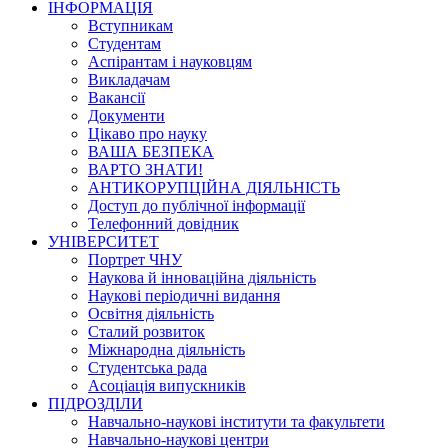
ІНФОРМАЦІЯ
Вступникам
Студентам
Аспірантам і науковцям
Викладачам
Вакансії
Документи
Цікаво про науку
ВАША БЕЗПЕКА
ВАРТО ЗНАТИ!
АНТИКОРУПЦІЙНА ДІЯЛЬНІСТЬ
Доступ до публічної інформації
Телефонний довідник
УНІВЕРСИТЕТ
Портрет ЧНУ
Наукова й інноваційна діяльність
Наукові періодичні видання
Освітня діяльність
Сталий розвиток
Міжнародна діяльність
Студентська рада
Асоціація випускників
ПІДРОЗДІЛИ
Навчально-наукові інститути та факультети
Навчально-наукові центри