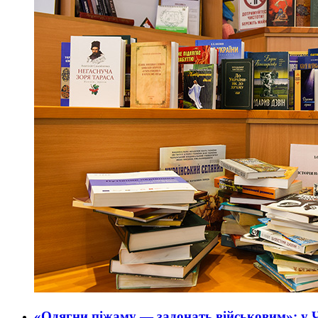
«Одягни піжаму — задонать військовим»: у Ч