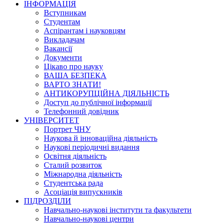
ІНФОРМАЦІЯ
Вступникам
Студентам
Аспірантам і науковцям
Викладачам
Вакансії
Документи
Цікаво про науку
ВАША БЕЗПЕКА
ВАРТО ЗНАТИ!
АНТИКОРУПЦІЙНА ДІЯЛЬНІСТЬ
Доступ до публічної інформації
Телефонний довідник
УНІВЕРСИТЕТ
Портрет ЧНУ
Наукова й інноваційна діяльність
Наукові періодичні видання
Освітня діяльність
Сталий розвиток
Міжнародна діяльність
Студентська рада
Асоціація випускників
ПІДРОЗДІЛИ
Навчально-наукові інститути та факультети
Навчально-наукові центри