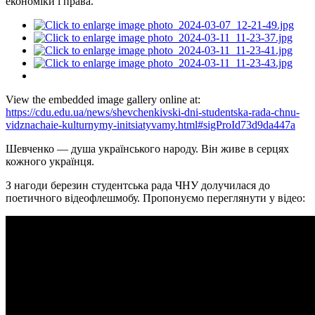
економіки
і
права.
View the embedded image gallery online at:
https://cdu.edu.ua/news/shevchenkivski-dni-studentska-rada-chnu-
vidznachaie-kulturnymy-initsiatyvamy.html#sigProId73d9da447a
Шевченко — душа українського народу. Він живе в серцях
кожного українця.
З нагоди березин студентська рада ЧНУ долучилася до
поетичного відеофлешмобу. Пропонуємо переглянути у відео: