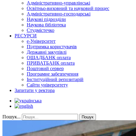
Адміністративно-управлінські
Освітньо-виховний та науковий процес
Адміністративно-господарські
Наукові підрозділи
Наукова бібліотека
Студмістечко
РЕСУРСИ
е-Університет
Підтримка користувачів
Державні закупівлі
ОЩАДБАНК оплата
ПРИВАТБАНК оплата
Поштовий сервер
Програмне забезпечення
Інституційний репозитарій
Сайти університету
Запитати у ректора
Пошук...
Пошук