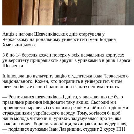
Акція з нагоди Шевченківських днів стартувала у
Черкаському національному університеті імені Богдана
Хмельницького.
З 8 по 14 березня кожен поверх у всіх навчальних корпусах
університету прикрашають аркуші з уривками з віршів Тараса
Шевченка.
Ініціювала цю культурну акцію студентська рада Черкаського
національного. Кожен, хто потрапить в університет, читає
шевченківське слово і наповнюється натхненням століть.
— Розпочалися шевченківські дні та, я вважаю, що це було
правильне рішення ініціювати таку акцію. Сьогодні ми
проводимо паралель із суровими реаліями війни й тодішніми
стражданнями українського народу. Тому, хотілося б, щоб
наша молодь читаючи ці уривки, задумувалася про те, яка
важлива воля і боролися до кінця, захищаючи нашу державу,
— поділився думками Іван Лавришин, студент 2 курсу ННІ