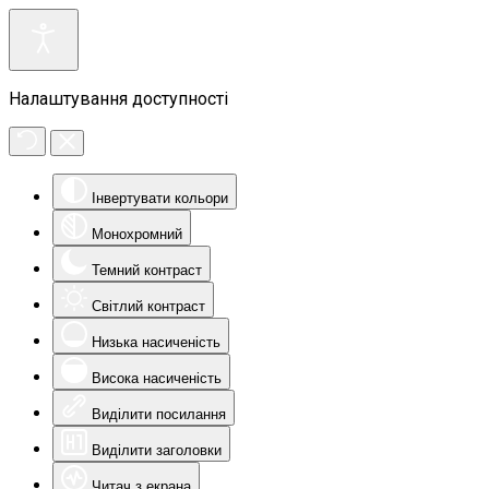
Налаштування доступності
Інвертувати кольори
Монохромний
Темний контраст
Світлий контраст
Низька насиченість
Висока насиченість
Виділити посилання
Виділити заголовки
Читач з екрана