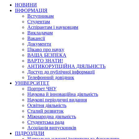
НОВИНИ
ІНФОРМАЦІЯ
Вступникам
Студентам
Аспірантам і науковцям
Викладачам
Вакансії
Документи
Цікаво про науку
ВАША БЕЗПЕКА
ВАРТО ЗНАТИ!
АНТИКОРУПЦІЙНА ДІЯЛЬНІСТЬ
Доступ до публічної інформації
Телефонний довідник
УНІВЕРСИТЕТ
Портрет ЧНУ
Наукова й інноваційна діяльність
Наукові періодичні видання
Освітня діяльність
Сталий розвиток
Міжнародна діяльність
Студентська рада
Асоціація випускників
ПІДРОЗДІЛИ
Навчально-наукові інститути та факультети