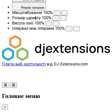
Режим читання
Масштабування
100
%
Розмір шрифту
100
%
Висота лінії
100
%
Інтервал між літерами
100
%
Плагін веб-доступності
від DJ-Extensions.com
Головне меню
×