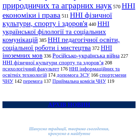
природничих та аграрних наук
ННІ
570
економіки і права
ННІ фізичної
511
культури, спорту і здоров'я
ННІ
440
української філології та соціальних
комунікацій
ННІ педагогічної освіти,
385
соціальної роботи і мистецтва
ННІ
372
іноземних мов
Російсько-українська війна
336
227
ННІ фізичної культури спорту та здоров’я
208
психологічний факультет
ННІ інформаційних та
176
освітніх технологій
допомога ЗСУ
спортсмени
174
166
ЧНУ
перемога
142
137
Приймальна комісія ЧНУ
119
АРХІВ НОВИН