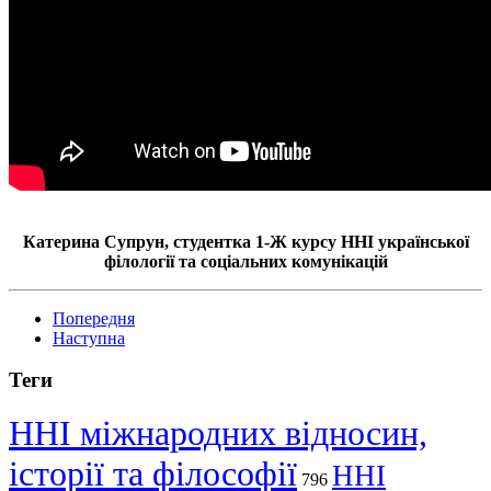
Катерина Супрун, студентка
1-Ж
курсу ННІ української
філології та соціальних комунікацій
Попередня
Наступна
Теги
ННІ міжнародних відносин,
історії та філософії
ННІ
796