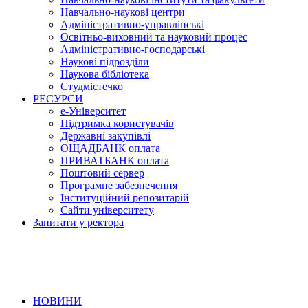
Навчально-наукові центри
Адміністративно-управлінські
Освітньо-виховний та науковий процес
Адміністративно-господарські
Наукові підрозділи
Наукова бібліотека
Студмістечко
РЕСУРСИ
е-Університет
Підтримка користувачів
Державні закупівлі
ОЩАДБАНК оплата
ПРИВАТБАНК оплата
Поштовий сервер
Програмне забезпечення
Інституційний репозитарій
Сайти університету
Запитати у ректора
НОВИНИ