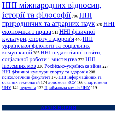
ННІ міжнародних відносин,
історії та філософії
ННІ
796
природничих та аграрних наук
ННІ
570
економіки і права
ННІ фізичної
511
культури, спорту і здоров'я
ННІ
440
української філології та соціальних
комунікацій
ННІ педагогічної освіти,
385
соціальної роботи і мистецтва
ННІ
372
іноземних мов
Російсько-українська війна
336
227
ННІ фізичної культури спорту та здоров’я
208
психологічний факультет
ННІ інформаційних та
176
освітніх технологій
допомога ЗСУ
спортсмени
174
166
ЧНУ
перемога
142
137
Приймальна комісія ЧНУ
119
АРХІВ НОВИН