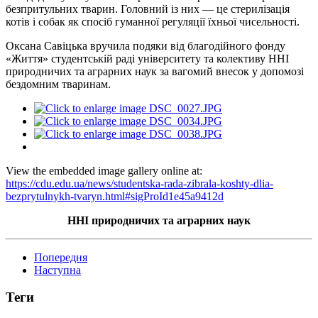
безпритульних тварин. Головний із них — це стерилізація
котів і собак як спосіб гуманної регуляції їхньої чисельності.
Оксана Савіцька вручила подяки від благодійного фонду
«Життя» студентській раді університету та колективу ННІ
природничих та аграрних наук за вагомий внесок у допомозі
бездомним тваринам.
View the embedded image gallery online at:
https://cdu.edu.ua/news/studentska-rada-zibrala-koshty-dlia-
bezprytulnykh-tvaryn.html#sigProId1e45a9412d
ННІ природничих та аграрних наук
Попередня
Наступна
Теги