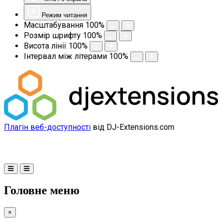
Режим читання
Масштабування
100
%
Розмір шрифту
100
%
Висота лінії
100
%
Інтервал між літерами
100
%
Плагін веб-доступності
від DJ-Extensions.com
Головне меню
×