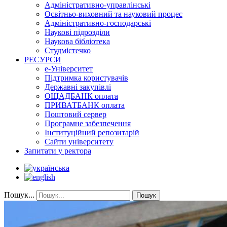
Адміністративно-управлінські
Освітньо-виховний та науковий процес
Адміністративно-господарські
Наукові підрозділи
Наукова бібліотека
Студмістечко
РЕСУРСИ
е-Університет
Підтримка користувачів
Державні закупівлі
ОЩАДБАНК оплата
ПРИВАТБАНК оплата
Поштовий сервер
Програмне забезпечення
Інституційний репозитарій
Сайти університету
Запитати у ректора
Пошук...
Пошук