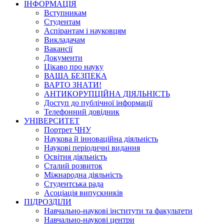
ІНФОРМАЦІЯ
Вступникам
Студентам
Аспірантам і науковцям
Викладачам
Вакансії
Документи
Цікаво про науку
ВАША БЕЗПЕКА
ВАРТО ЗНАТИ!
АНТИКОРУПЦІЙНА ДІЯЛЬНІСТЬ
Доступ до публічної інформації
Телефонний довідник
УНІВЕРСИТЕТ
Портрет ЧНУ
Наукова й інноваційна діяльність
Наукові періодичні видання
Освітня діяльність
Сталий розвиток
Міжнародна діяльність
Студентська рада
Асоціація випускників
ПІДРОЗДІЛИ
Навчально-наукові інститути та факультети
Навчально-наукові центри