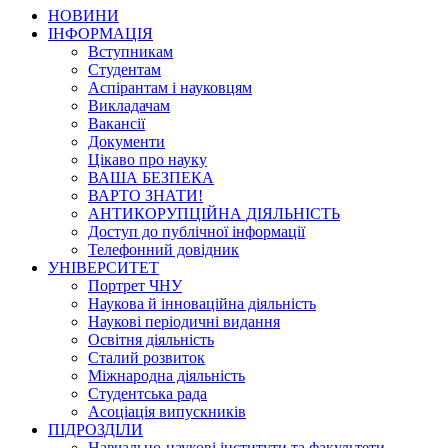
НОВИНИ
ІНФОРМАЦІЯ
Вступникам
Студентам
Аспірантам і науковцям
Викладачам
Вакансії
Документи
Цікаво про науку
ВАША БЕЗПЕКА
ВАРТО ЗНАТИ!
АНТИКОРУПЦІЙНА ДІЯЛЬНІСТЬ
Доступ до публічної інформації
Телефонний довідник
УНІВЕРСИТЕТ
Портрет ЧНУ
Наукова й інноваційна діяльність
Наукові періодичні видання
Освітня діяльність
Сталий розвиток
Міжнародна діяльність
Студентська рада
Асоціація випускників
ПІДРОЗДІЛИ
Навчально-наукові інститути та факультети