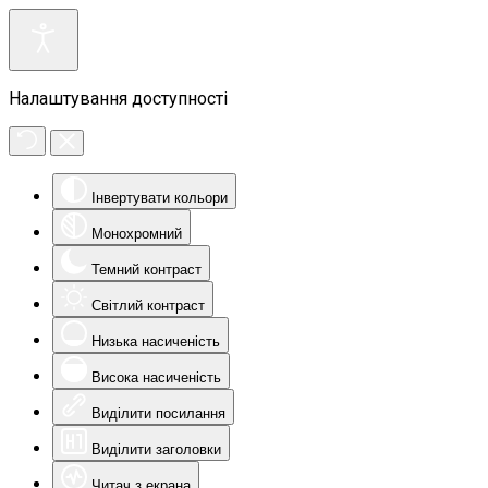
Налаштування доступності
Інвертувати кольори
Монохромний
Темний контраст
Світлий контраст
Низька насиченість
Висока насиченість
Виділити посилання
Виділити заголовки
Читач з екрана