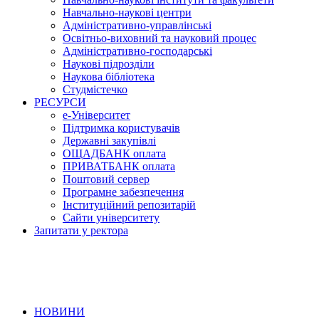
Навчально-наукові центри
Адміністративно-управлінські
Освітньо-виховний та науковий процес
Адміністративно-господарські
Наукові підрозділи
Наукова бібліотека
Студмістечко
РЕСУРСИ
е-Університет
Підтримка користувачів
Державні закупівлі
ОЩАДБАНК оплата
ПРИВАТБАНК оплата
Поштовий сервер
Програмне забезпечення
Інституційний репозитарій
Сайти університету
Запитати у ректора
НОВИНИ