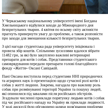
У Черкаському національному університеті імені Богдана
Хмельницького відбулися заходи до Міжнародного дня
безпритульних тварин. 4 квітня по всьому світу активісти
прагнуть привернути увагу до проблеми, а також розповісти
про заходи для зменшення кількості безпритульних тварин.
З цієї нагоди студентська рада університету ініціювала і
провела збір коштів. Спільними зусиллями вдалося зібрати
11482 грн, за які було закуплено важливі ветеринарні
препарати для котів і собак. Представники студентського
самоврядування передали препарати голові благодійного
фонду «Життя» Оксані Савіцькій.
Пані Оксана виступила перед студентами ННІ природничих
та аграрних наук із презентацією щодо сучасної ролі котів і
собак у житті людини. Зокрема, нагадала про важливу роль
собак при розмінуванні території України та пошуку людей,
які опинилися під завалами після російських обстрілів.
Згадували численні приклади порятунку людьми котів і собак
під час російського нападу на Україну як приклади людяності.
У ході дискусії було обговорено шляхи розв'язання проблеми