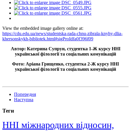
View the embedded image gallery online at:
https://cdu.edu.ua/news/studentska-rada-chnu-zibrala-knyhy-dlia-
khersonskykh-bibliotek.html#sigProIdfa0f396f09
Автор: Катерина Супрун, студентка
1-Ж
курсу ННІ
української філології та соціальних комунікацій
Фото: Аріана Грищенко, студентка
2-Ж
курсу ННІ
української філології та соціальних комунікацій
Попередня
Наступна
Теги
ННІ міжнародних відносин,