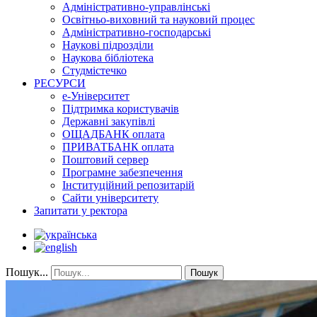
Адміністративно-управлінські
Освітньо-виховний та науковий процес
Адміністративно-господарські
Наукові підрозділи
Наукова бібліотека
Студмістечко
РЕСУРСИ
е-Університет
Підтримка користувачів
Державні закупівлі
ОЩАДБАНК оплата
ПРИВАТБАНК оплата
Поштовий сервер
Програмне забезпечення
Інституційний репозитарій
Сайти університету
Запитати у ректора
Пошук...
Пошук