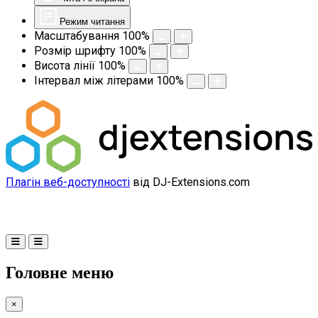
Режим читання
Масштабування
100
%
Розмір шрифту
100
%
Висота лінії
100
%
Інтервал між літерами
100
%
Плагін веб-доступності
від DJ-Extensions.com
Головне меню
×