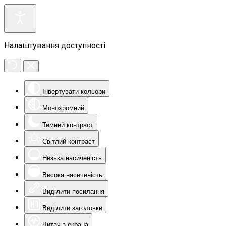
Налаштування доступності
Інвертувати кольори
Монохромний
Темний контраст
Світлий контраст
Низька насиченість
Висока насиченість
Виділити посилання
Виділити заголовки
Читач з екрана