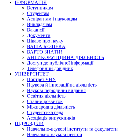
ІНФОРМАЦІЯ
Вступникам
Студентам
Аспірантам і науковцям
Викладачам
Вакансії
Документи
Цікаво про науку
ВАША БЕЗПЕКА
ВАРТО ЗНАТИ!
АНТИКОРУПЦІЙНА ДІЯЛЬНІСТЬ
Доступ до публічної інформації
Телефонний довідник
УНІВЕРСИТЕТ
Портрет ЧНУ
Наукова й інноваційна діяльність
Наукові періодичні видання
Освітня діяльність
Сталий розвиток
Міжнародна діяльність
Студентська рада
Асоціація випускників
ПІДРОЗДІЛИ
Навчально-наукові інститути та факультети
Навчально-наукові центри