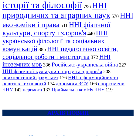
історії та філософії
ННІ
796
природничих та аграрних наук
ННІ
570
економіки і права
ННІ фізичної
511
культури, спорту і здоров'я
ННІ
440
української філології та соціальних
комунікацій
ННІ педагогічної освіти,
385
соціальної роботи і мистецтва
ННІ
372
іноземних мов
Російсько-українська війна
336
227
ННІ фізичної культури спорту та здоров’я
208
психологічний факультет
ННІ інформаційних та
176
освітніх технологій
допомога ЗСУ
спортсмени
174
166
ЧНУ
перемога
142
137
Приймальна комісія ЧНУ
119
АРХІВ НОВИН