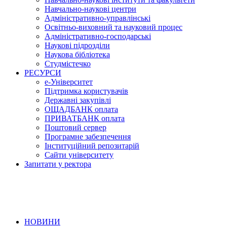
Навчально-наукові центри
Адміністративно-управлінські
Освітньо-виховний та науковий процес
Адміністративно-господарські
Наукові підрозділи
Наукова бібліотека
Студмістечко
РЕСУРСИ
е-Університет
Підтримка користувачів
Державні закупівлі
ОЩАДБАНК оплата
ПРИВАТБАНК оплата
Поштовий сервер
Програмне забезпечення
Інституційний репозитарій
Сайти університету
Запитати у ректора
НОВИНИ