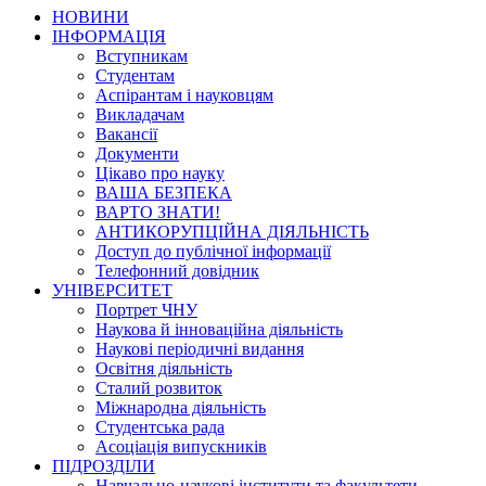
НОВИНИ
ІНФОРМАЦІЯ
Вступникам
Студентам
Аспірантам і науковцям
Викладачам
Вакансії
Документи
Цікаво про науку
ВАША БЕЗПЕКА
ВАРТО ЗНАТИ!
АНТИКОРУПЦІЙНА ДІЯЛЬНІСТЬ
Доступ до публічної інформації
Телефонний довідник
УНІВЕРСИТЕТ
Портрет ЧНУ
Наукова й інноваційна діяльність
Наукові періодичні видання
Освітня діяльність
Сталий розвиток
Міжнародна діяльність
Студентська рада
Асоціація випускників
ПІДРОЗДІЛИ
Навчально-наукові інститути та факультети