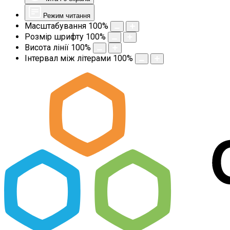
Режим читання
Масштабування
100
%
Розмір шрифту
100
%
Висота лінії
100
%
Інтервал між літерами
100
%