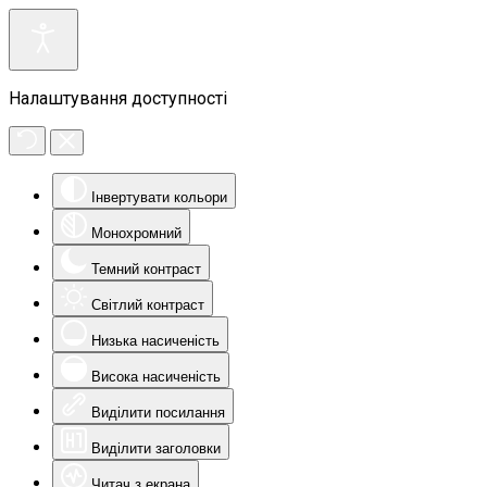
Налаштування доступності
Інвертувати кольори
Монохромний
Темний контраст
Світлий контраст
Низька насиченість
Висока насиченість
Виділити посилання
Виділити заголовки
Читач з екрана