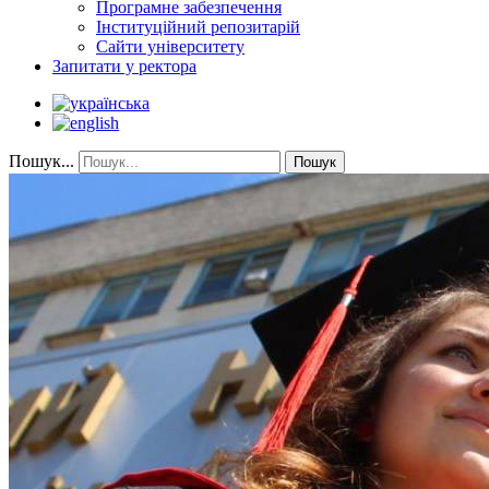
Програмне забезпечення
Інституційний репозитарій
Сайти університету
Запитати у ректора
Пошук...
Пошук