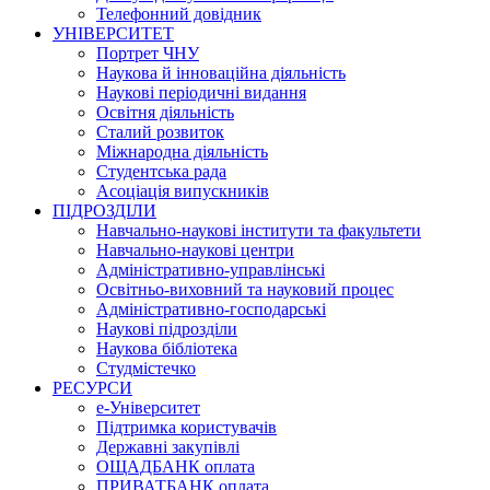
Телефонний довідник
УНІВЕРСИТЕТ
Портрет ЧНУ
Наукова й інноваційна діяльність
Наукові періодичні видання
Освітня діяльність
Сталий розвиток
Міжнародна діяльність
Студентська рада
Асоціація випускників
ПІДРОЗДІЛИ
Навчально-наукові інститути та факультети
Навчально-наукові центри
Адміністративно-управлінські
Освітньо-виховний та науковий процес
Адміністративно-господарські
Наукові підрозділи
Наукова бібліотека
Студмістечко
РЕСУРСИ
е-Університет
Підтримка користувачів
Державні закупівлі
ОЩАДБАНК оплата
ПРИВАТБАНК оплата