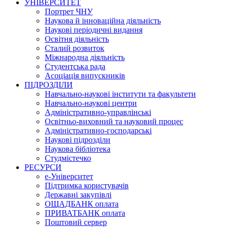
УНІВЕРСИТЕТ
Портрет ЧНУ
Наукова й інноваційна діяльність
Наукові періодичні видання
Освітня діяльність
Сталий розвиток
Міжнародна діяльність
Студентська рада
Асоціація випускників
ПІДРОЗДІЛИ
Навчально-наукові інститути та факультети
Навчально-наукові центри
Адміністративно-управлінські
Освітньо-виховний та науковий процес
Адміністративно-господарські
Наукові підрозділи
Наукова бібліотека
Студмістечко
РЕСУРСИ
е-Університет
Підтримка користувачів
Державні закупівлі
ОЩАДБАНК оплата
ПРИВАТБАНК оплата
Поштовий сервер