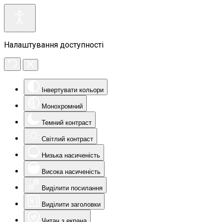
Налаштування доступності
Інвертувати кольори
Монохромний
Темний контраст
Світлий контраст
Низька насиченість
Висока насиченість
Виділити посилання
Виділити заголовки
Читач з екрана