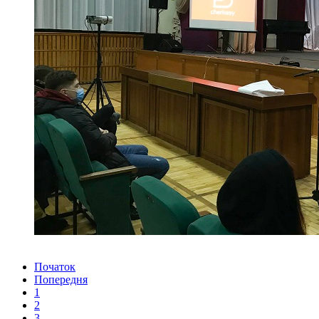
Початок
Попередня
1
2
3