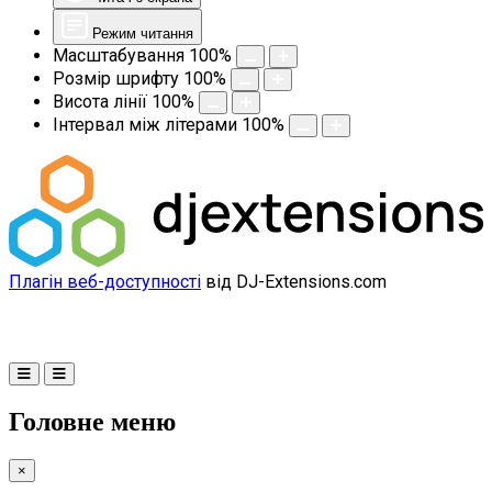
Режим читання
Масштабування
100
%
Розмір шрифту
100
%
Висота лінії
100
%
Інтервал між літерами
100
%
Плагін веб-доступності
від DJ-Extensions.com
Головне меню
×