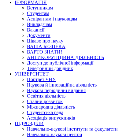
ІНФОРМАЦІЯ
Вступникам
Студентам
Аспірантам і науковцям
Викладачам
Вакансії
Документи
Цікаво про науку
ВАША БЕЗПЕКА
ВАРТО ЗНАТИ!
АНТИКОРУПЦІЙНА ДІЯЛЬНІСТЬ
Доступ до публічної інформації
Телефонний довідник
УНІВЕРСИТЕТ
Портрет ЧНУ
Наукова й інноваційна діяльність
Наукові періодичні видання
Освітня діяльність
Сталий розвиток
Міжнародна діяльність
Студентська рада
Асоціація випускників
ПІДРОЗДІЛИ
Навчально-наукові інститути та факультети
Навчально-наукові центри