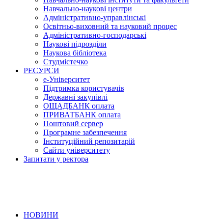
Навчально-наукові центри
Адміністративно-управлінські
Освітньо-виховний та науковий процес
Адміністративно-господарські
Наукові підрозділи
Наукова бібліотека
Студмістечко
РЕСУРСИ
е-Університет
Підтримка користувачів
Державні закупівлі
ОЩАДБАНК оплата
ПРИВАТБАНК оплата
Поштовий сервер
Програмне забезпечення
Інституційний репозитарій
Сайти університету
Запитати у ректора
НОВИНИ