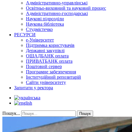
Адміністративно-управлінські
Освітньо-виховний та науковий процес
Адміністративно-господарські
Наукові підрозділи
Наукова бібліотека
Студмістечко
РЕСУРСИ
е-Університет
Підтримка користувачів
Державні закупівлі
ОЩАДБАНК оплата
ПРИВАТБАНК оплата
Поштовий сервер
Програмне забезпечення
Інституційний репозитарій
Сайти університету
Запитати у ректора
Пошук...
Пошук