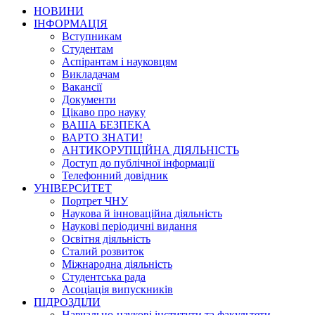
НОВИНИ
ІНФОРМАЦІЯ
Вступникам
Студентам
Аспірантам і науковцям
Викладачам
Вакансії
Документи
Цікаво про науку
ВАША БЕЗПЕКА
ВАРТО ЗНАТИ!
АНТИКОРУПЦІЙНА ДІЯЛЬНІСТЬ
Доступ до публічної інформації
Телефонний довідник
УНІВЕРСИТЕТ
Портрет ЧНУ
Наукова й інноваційна діяльність
Наукові періодичні видання
Освітня діяльність
Сталий розвиток
Міжнародна діяльність
Студентська рада
Асоціація випускників
ПІДРОЗДІЛИ
Навчально-наукові інститути та факультети