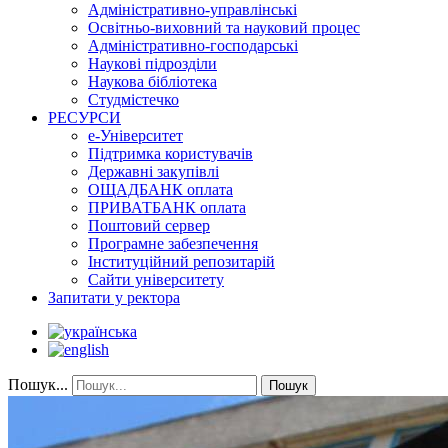
Адміністративно-управлінські
Освітньо-виховний та науковий процес
Адміністративно-господарські
Наукові підрозділи
Наукова бібліотека
Студмістечко
РЕСУРСИ
е-Університет
Підтримка користувачів
Державні закупівлі
ОЩАДБАНК оплата
ПРИВАТБАНК оплата
Поштовий сервер
Програмне забезпечення
Інституційний репозитарій
Сайти університету
Запитати у ректора
Пошук...
Пошук