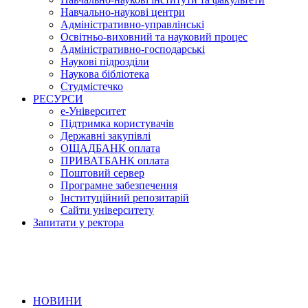
Навчально-наукові центри
Адміністративно-управлінські
Освітньо-виховний та науковий процес
Адміністративно-господарські
Наукові підрозділи
Наукова бібліотека
Студмістечко
РЕСУРСИ
е-Університет
Підтримка користувачів
Державні закупівлі
ОЩАДБАНК оплата
ПРИВАТБАНК оплата
Поштовий сервер
Програмне забезпечення
Інституційний репозитарій
Сайти університету
Запитати у ректора
НОВИНИ