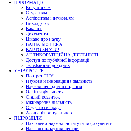
ІНФОРМАЦІЯ
Вступникам
Студентам
Аспірантам і науковцям
Викладачам
Вакансії
Документи
Цікаво про науку
ВАША БЕЗПЕКА
ВАРТО ЗНАТИ!
АНТИКОРУПЦІЙНА ДІЯЛЬНІСТЬ
Доступ до публічної інформації
Телефонний довідник
УНІВЕРСИТЕТ
Портрет ЧНУ
Наукова й інноваційна діяльність
Наукові періодичні видання
Освітня діяльність
Сталий розвиток
Міжнародна діяльність
Студентська рада
Асоціація випускників
ПІДРОЗДІЛИ
Навчально-наукові інститути та факультети
Навчально-наукові центри