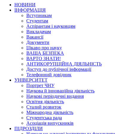
НОВИНИ
ІНФОРМАЦІЯ
Вступникам
Студентам
Аспірантам і науковцям
Викладачам
Вакансії
Документи
Цікаво про науку
ВАША БЕЗПЕКА
ВАРТО ЗНАТИ!
АНТИКОРУПЦІЙНА ДІЯЛЬНІСТЬ
Доступ до публічної інформації
Телефонний довідник
УНІВЕРСИТЕТ
Портрет ЧНУ
Наукова й інноваційна діяльність
Наукові періодичні видання
Освітня діяльність
Сталий розвиток
Міжнародна діяльність
Студентська рада
Асоціація випускників
ПІДРОЗДІЛИ
Навчально-наукові інститути та факультети