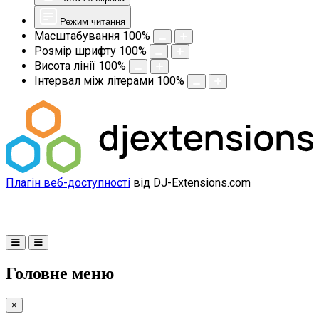
Режим читання
Масштабування
100
%
Розмір шрифту
100
%
Висота лінії
100
%
Інтервал між літерами
100
%
Плагін веб-доступності
від DJ-Extensions.com
Головне меню
×