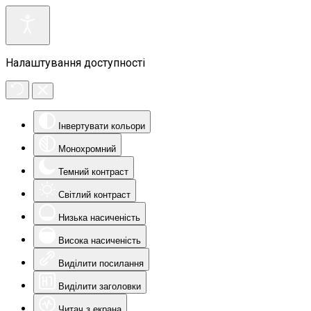
Налаштування доступності
Інвертувати кольори
Монохромний
Темний контраст
Світлий контраст
Низька насиченість
Висока насиченість
Виділити посилання
Виділити заголовки
Читач з екрана