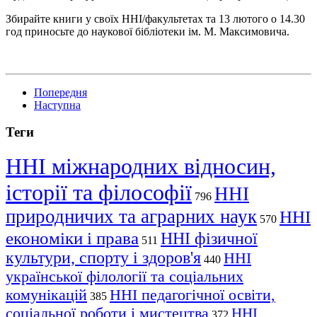
Збирайте книги у своїх ННІ/факультетах та 13 лютого о 14.30
год приносьте до наукової бібліотеки ім. М. Максимовича.
Попередня
Наступна
Теги
ННІ міжнародних відносин,
історії та філософії
ННІ
796
природничих та аграрних наук
ННІ
570
економіки і права
ННІ фізичної
511
культури, спорту і здоров'я
ННІ
440
української філології та соціальних
комунікацій
ННІ педагогічної освіти,
385
соціальної роботи і мистецтва
ННІ
372