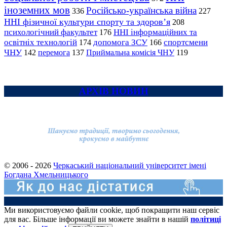
іноземних мов
Російсько-українська війна
336
227
ННІ фізичної культури спорту та здоров’я
208
психологічний факультет
ННІ інформаційних та
176
освітніх технологій
допомога ЗСУ
спортсмени
174
166
ЧНУ
перемога
142
137
Приймальна комісія ЧНУ
119
АРХІВ НОВИН
© 2006 - 2026
Черкаський національний університет імені
Богдана Хмельницького
Ми використовуємо файли cookie, щоб покращити наш сервіс
для вас. Більше інформації ви можете знайти в нашій
політиці